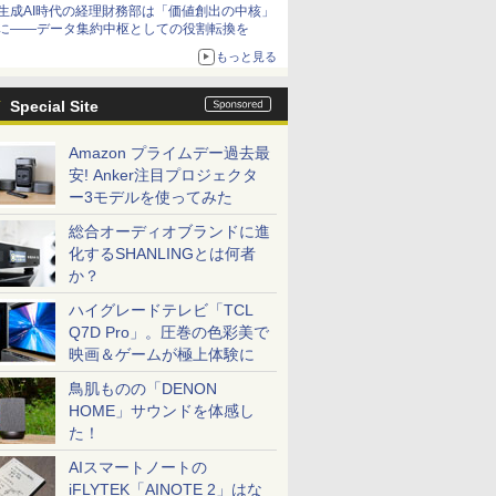
生成AI時代の経理財務部は「価値創出の中核」
に――データ集約中枢としての役割転換を
もっと見る
Special Site
Amazon プライムデー過去最
安! Anker注目プロジェクタ
ー3モデルを使ってみた
総合オーディオブランドに進
化するSHANLINGとは何者
か？
ハイグレードテレビ「TCL
Q7D Pro」。圧巻の色彩美で
映画＆ゲームが極上体験に
鳥肌ものの「DENON
HOME」サウンドを体感し
た！
AIスマートノートの
iFLYTEK「AINOTE 2」はな