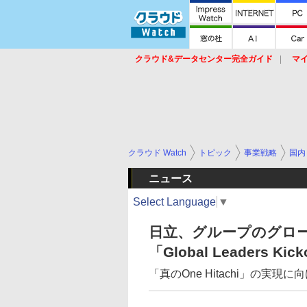
クラウド&データセンター完全ガイド
マ
サービス
セキュリティ
ネットワーク
スイッチ
ルータ
導入事例
イベ
クラウド Watch
トピック
事業戦略
国内
ニュース
Select Language
▼
日立、グループのグロー
「Global Leaders Ki
「真のOne Hitachi」の