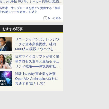
おしゃれ手帖 10月号。ジャカード織の北欧猫デ
ザイン
吉野家、牛リブロースを熱々で提供する「極旨
牛鉄板ステーキ定食」を発売
もっと見る
おすすめ記事
リコージャパンとナレッジワ
ークが資本業務提携、社内
6000人の実践ノウハウを生
かした「AI商談記録 for
日本マイクロソフトが描く業
RICOH」を展開へ
務プロセス変革と最新セキュ
リティ戦略――津坂美樹社長
が2027年度戦略を説明
試験中のAIが実企業を攻撃
OpenAIとAnthropicの両社に
共通する“落とし穴”