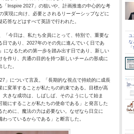
Inspire 2027」の狙いや、計画推進の中心的な考
chi」の実現に向け、必要とされるリーダーシップなどに
疑応答などはすべて英語で行われた。
、「今日は、私たち全員にとって、特別で、重要な
ユ
な
日であり、2027年のその先に進んでいく日であ
「S
achi』になるための第一歩を踏み出す日であり、新しい
に
けを作り、共通の目的を持つ新しいチームの形成に
出した。
 2027」について言及。「長期的な視点で持続的に成長
業に変革することが私たちの約束である。目標が高
、大きな成功は、しばしば、そのようにして始ま
可能にすることが私たちの使命である」と発言した
るために、魔法の力は必要ない。なぜなら日立に
備わっているからである」と断言した。