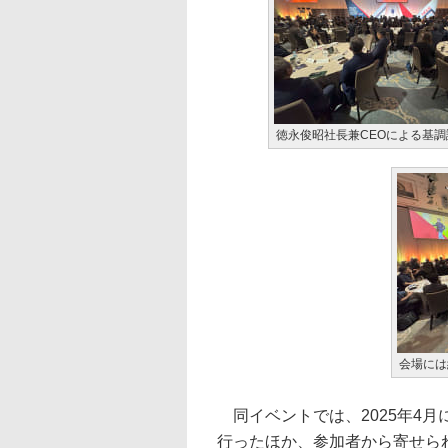
徳永俊昭社長兼CEOによる基
会場には
同イベントでは、2025年4
行ったほか、参加者から寄せら