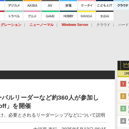
イグレーション
ニューノーマル
Windows Server
クラウド
ハード
トピック
ストレージ（HW）
オープンソース
SaaS
標的型
ント
1
バルリーダーなど約360人が参加し
ckoff」を開催
実現に向け、必要とされるリーダーシップなどについて説明