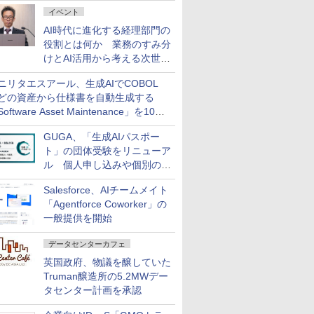
ダッシュボード画面を搭載
イベント
AI時代に進化する経理部門の
役割とは何か 業務のすみ分
けとAI活用から考える次世代
ファイナンス戦略
ニリタエスアール、生成AIでCOBOL
どの資産から仕様書を自動生成する
oftware Asset Maintenance」を10月
発売
GUGA、「生成AIパスポー
ト」の団体受験をリニューア
ル 個人申し込みや個別の支
払いなどに対応
Salesforce、AIチームメイト
「Agentforce Coworker」の
一般提供を開始
データセンターカフェ
英国政府、物議を醸していた
Truman醸造所の5.2MWデー
タセンター計画を承認