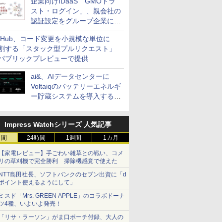
企業向けIDaaS「GMOトラ
スト・ログイン」、親会社の
認証設定をグループ企業に展
開できる新機能を提供
itHub、コード変更を小規模な単位に
割する「スタック型プルリクエスト」
パブリックプレビューで提供
ai&、AIデータセンターに
Voltaiqのバッテリーエネルギ
ー貯蔵システムを導入する計
画を発表
Impress Watchシリーズ 人気記事
時間
24時間
1週間
1カ月
【家電レビュー】手ごわい雑草との戦い、コメ
リの草刈機で完全勝利 掃除機感覚で使えた
NTT島田社長、ソフトバンクのセブン出資に「d
ポイント使えるようにして」
ミスド「Mrs. GREEN APPLE」のコラボドーナ
ツ4種、いよいよ発売！
「リサ・ラーソン」がま口ポーチ付録、大人の