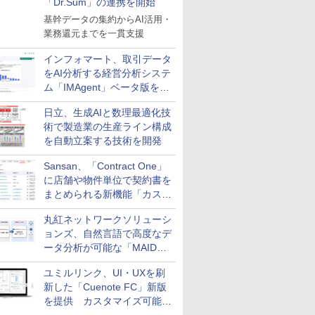
「Dr.Sum」の連携を開始
基幹データの集約からAI活用・
業務還元までを一貫支援
インフォマート、取引データ
をAI分析する経営分析システ
ム「IMAgent」ベータ版を提
供
日立、生成AIと数理最適化技
術で製造業の生産ライン構成
を自動立案する技術を開発
Sansan、「Contract One」
に店舗や物件単位で契約書を
まとめられる新機能「カスタ
ム契約ツリー」を追加
丸紅ネットワークソリューシ
ョンズ、自然言語で高度なデ
ータ分析が可能な「MAIDOA
AI ASSIST」を9月より提供
ユミルリンク、UI・UXを刷
新した「Cuenote FC」新版
を提供 カスタマイズ可能な