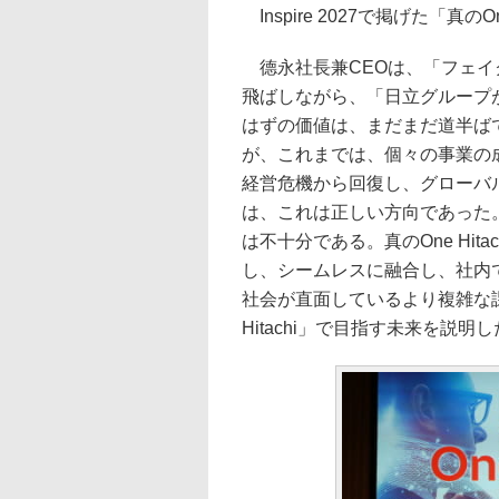
Inspire 2027で掲げた「真のO
德永社長兼CEOは、「フェイクな
飛ばしながら、「日立グループ
はずの価値は、まだまだ道半ばであ
が、これまでは、個々の事業の成
経営危機から回復し、グローバ
は、これは正しい方向であった
は不十分である。真のOne Hi
し、シームレスに融合し、社内
社会が直面しているより複雑な課
Hitachi」で目指す未来を説明