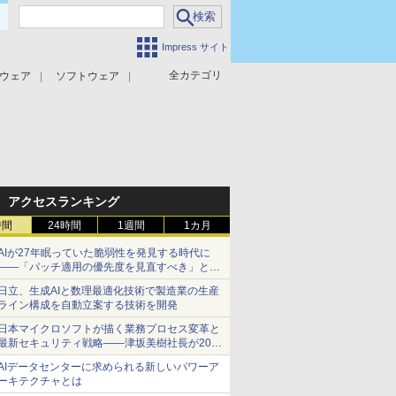
Impress サイト
全カテゴリ
ウェア
ソフトウェア
攻撃対策
マルウェア対策
アクセスランキング
時間
24時間
1週間
1カ月
AIが27年眠っていた脆弱性を発見する時代に
――「パッチ適用の優先度を見直すべき」とセ
キュリティ専門家
日立、生成AIと数理最適化技術で製造業の生産
ライン構成を自動立案する技術を開発
日本マイクロソフトが描く業務プロセス変革と
最新セキュリティ戦略――津坂美樹社長が2027
年度戦略を説明
AIデータセンターに求められる新しいパワーア
ーキテクチャとは