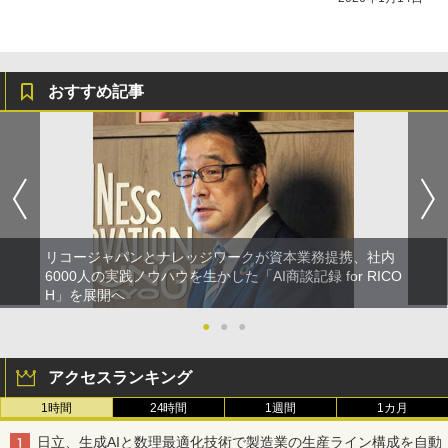
おすすめ記事
リコージャパンとナレッジワークが資本業務提携、社内
6000人の実践ノウハウを生かした「AI商談記録 for RICO
H」を展開へ
●
●
●
アクセスランキング
1時間
24時間
1週間
1カ月
日立、生成AIと数理最適化技術で製造業の生産ライン構成を自動