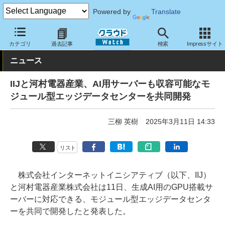
Powered by
Translate
クラウド Watch
ハード・インフラ
データセンター
カテゴリ
過去記事
検索
Impressサイト
ニュース
IIJと河村電器産業、AI用サーバーも収容可能なモ
ジュール型エッジデータセンターを共同開発
三柳 英樹
2025年3月11日 14:33
リスト
株式会社インターネットイニシアティブ（以下、IIJ）
と河村電器産業株式会社は11日、生成AI用のGPU搭載サ
ーバーに対応できる、モジュール型エッジデータセンタ
ーを共同で開発したと発表した。