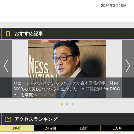
を販売
2026年3月18日
おすすめ記事
リコージャパンとナレッジワークが資本業務提携、社内
6000人の実践ノウハウを生かした「AI商談記録 for RICO
H」を展開へ
●
●
●
アクセスランキング
1時間
24時間
1週間
1カ月