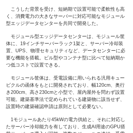
こうした背景を受け、短納期で設置可能で柔軟性も高
く、消費電力の大きなサーバーに対応可能なモジュール
型エッジデータセンターを共同で開発した。
モジュール型エッジデータセンターは、モジュール筐
体に、19インチサーバーラック1架と、サーバー冷却装
置、UPS、物理セキュリティなど、データセンターに必
要な機能を搭載。ビル型やコンテナ型に比べて短納期か
つ低コストで設置できる。
モジュール筐体は、受電設備に用いられる汎用キュー
ビクルの函体をもとに開発されており、幅120cm、奥行
き200cm、高さ230cmと小型で、屋内屋外を問わず設置
可能。建築基準法で定められている建築物に該当せず、
設置時の建築確認申請は原則として必要ない。
1モジュールあたり45kWの電力供給と、それに対応し
たサーバー冷却能力を有しており、生成AI用途のGPU搭