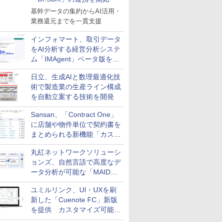
基幹データの集約からAI活用・
業務還元までを一貫支援
インフォマート、取引データ
をAI分析する経営分析システ
ム「IMAgent」ベータ版を提
供
日立、生成AIと数理最適化技
術で製造業の生産ライン構成
を自動立案する技術を開発
Sansan、「Contract One」
に店舗や物件単位で契約書を
まとめられる新機能「カスタ
ム契約ツリー」を追加
丸紅ネットワークソリューシ
ョンズ、自然言語で高度なデ
ータ分析が可能な「MAIDOA
AI ASSIST」を9月より提供
ユミルリンク、UI・UXを刷
新した「Cuenote FC」新版
を提供 カスタマイズ可能な
ダッシュボード画面を搭載