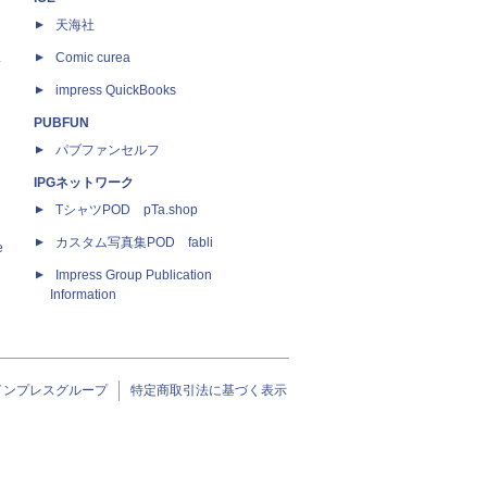
天海社
ス
Comic curea
impress QuickBooks
PUBFUN
パブファンセルフ
IPGネットワーク
TシャツPOD pTa.shop
カスタム写真集POD fabli
e
Impress Group Publication
Information
インプレスグループ
特定商取引法に基づく表示