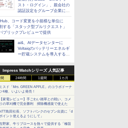
スト・ログイン」、親会社の
認証設定をグループ企業に展
開できる新機能を提供
itHub、コード変更を小規模な単位に
割する「スタック型プルリクエスト」
パブリックプレビューで提供
ai&、AIデータセンターに
Voltaiqのバッテリーエネルギ
ー貯蔵システムを導入する計
画を発表
Impress Watchシリーズ 人気記事
時間
24時間
1週間
1カ月
ミスド「Mrs. GREEN APPLE」のコラボドーナ
ツ4種、いよいよ発売！
【家電レビュー】手ごわい雑草との戦い、コメ
リの草刈機で完全勝利 掃除機感覚で使えた
NTT島田社長、ソフトバンクのセブン出資に「d
ポイント使えるようにして」
吉野家、牛リブロースを熱々で提供する「極旨