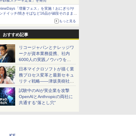
牛鉄板ステーキ定食」を発売
NewDays「増量フェス」を実施！おにぎり/サ
ンドイッチ/焼きそばなど16品が値段そのままで
ボリュームアップ
もっと見る
おすすめ記事
リコージャパンとナレッジワ
ークが資本業務提携、社内
6000人の実践ノウハウを生
かした「AI商談記録 for
日本マイクロソフトが描く業
RICOH」を展開へ
務プロセス変革と最新セキュ
リティ戦略――津坂美樹社長
が2027年度戦略を説明
試験中のAIが実企業を攻撃
OpenAIとAnthropicの両社に
共通する“落とし穴”
ICE