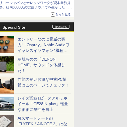
リコージャパンとナレッジワークが資本業務提
携、社内6000人の実践ノウハウを生かした「AI
商談記録 for RICOH」を展開へ
もっと見る
Special Site
エントリーなのに脅威の実
力!「Osprey」Noble Audioワ
イヤレスイヤフォン4機種を
一気に聴く
鳥肌ものの「DENON
HOME」サウンドを体感し
た！
性能の良いお得な中古PC情
報はこのページでチェック！
レイズ鍛造1ピースアルミホ
イール「CE28 N-plus」軽量
なままに剛性を向上
AIスマートノートの
iFLYTEK「AINOTE 2」はな