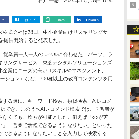
石井 一志
2024年10月28日 16:45
ェア
はてブ
note
LinkedIn
株式会社は28日、中小企業向けリスキリングサー
rsity」を提供開始すると発表した。
rsity」は、従業員一人一人のレベルに合わせた、パーソナラ
キリングサービス。東芝デジタルソリューションズ
小企業にニーズの高いITスキルやマネジメント、
ーション）など、700種以上の教育コンテンツを用
する際に、キーワード検索、類似検索、AIレコメ
択でき、このうちAIレコメンド検索では、学習者が
らなくても、検索が可能とした。例えば「○○が苦
い」「営業で活躍できるようになりたい」といった
やできるようになりたいことを入力して検索する