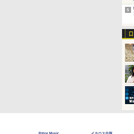
Rittor Music
イカロス出版