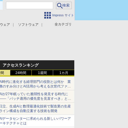
Impress サイト
全カテゴリ
ウェア
ソフトウェア
攻撃対策
マルウェア対策
アクセスランキング
時間
24時間
1週間
1カ月
AI時代に進化する経理部門の役割とは何か 業
務のすみ分けとAI活用から考える次世代ファイ
ナンス戦略
AIが27年眠っていた脆弱性を発見する時代に
――「パッチ適用の優先度を見直すべき」とセ
キュリティ専門家
日立、生成AIと数理最適化技術で製造業の生産
ライン構成を自動立案する技術を開発
AIデータセンターに求められる新しいパワーア
ーキテクチャとは