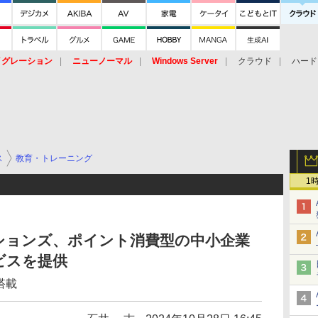
イグレーション
ニューノーマル
Windows Server
クラウド
ハード
トピック
ストレージ（HW）
オープンソース
SaaS
標的型
ント
ス
教育・トレーニング
1
ションズ、ポイント消費型の中小企業
ビスを提供
搭載