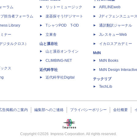
dフォーラム
リットーミュージック
AIRLINEweb
ップ担当者フォーラム
楽器探そう!デジマート
Jディフェンスニュー
ness Library
TシャツPOD T-OD
通訳翻訳ジャーナル
セミナー
立東舎
JレスキューWeb
 X（デジタルクロス）
山と溪谷社
イカロスアカデミー
山と溪谷オンライン
MdN
CLIMBING-NET
MdN Books
ブックス
近代科学社
MdN Design Interactiv
ing
近代科学社Digital
テックリブ
TechLib
広告掲載のご案内
編集部へのご連絡
プライバシーポリシー
会社概要
Copyright ©
2026
Impress Corporation. All rights reserved.