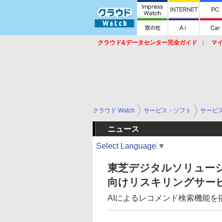
クラウド&データセンター完全ガイド
マ
サービス
セキュリティ
ネットワーク
スイッチ
ルータ
導入事例
イベ
クラウド Watch
サービス・ソフト
サービ
ニュース
Select Language
▼
東芝デジタルソリュー
向けリスキリングサー
AIによるレコメンド検索機能を