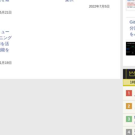
2022年7月5日
年5月21日
G
分
リュー
を
ニング
Iを活
機能を
11月19日
1