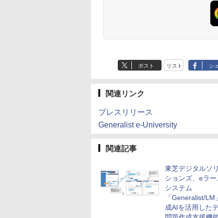
ポスト
リスト
シ
関連リンク
プレスリリース
Generalist e-University
関連記事
東芝デジタルソ
ションズ、eラー
システム
「Generalist/
成AIを活用した
問題作成支援機