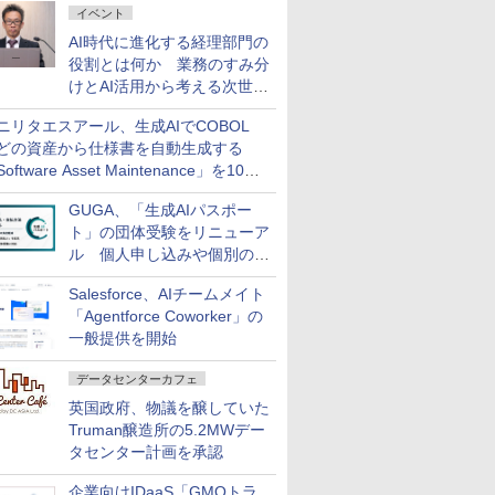
イベント
AI時代に進化する経理部門の
役割とは何か 業務のすみ分
けとAI活用から考える次世代
ファイナンス戦略
ニリタエスアール、生成AIでCOBOL
どの資産から仕様書を自動生成する
oftware Asset Maintenance」を10月
発売
GUGA、「生成AIパスポー
ト」の団体受験をリニューア
ル 個人申し込みや個別の支
払いなどに対応
Salesforce、AIチームメイト
「Agentforce Coworker」の
一般提供を開始
データセンターカフェ
英国政府、物議を醸していた
Truman醸造所の5.2MWデー
タセンター計画を承認
企業向けIDaaS「GMOトラ