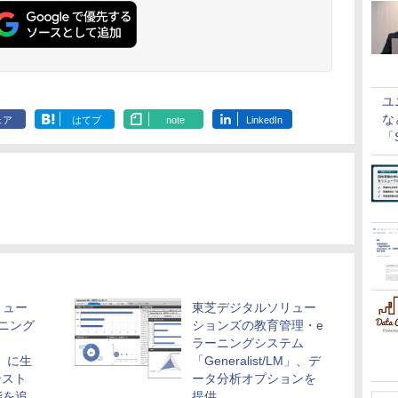
ユ
な
ェア
はてブ
note
LinkedIn
「S
に
リュー
東芝デジタルソリュー
ニング
ションズの教育管理・e
ラーニングシステム
LM」に生
「Generalist/LM」、デ
テスト
ータ分析オプションを
能を追
提供