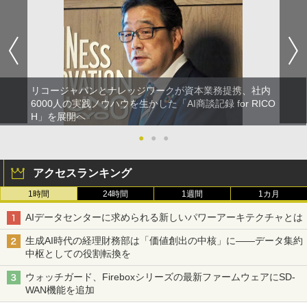
リコージャパンとナレッジワークが資本業務提携、社内
6000人の実践ノウハウを生かした「AI商談記録 for RICO
H」を展開へ
●
●
●
アクセスランキング
1時間
24時間
1週間
1カ月
AIデータセンターに求められる新しいパワーアーキテクチャとは
生成AI時代の経理財務部は「価値創出の中核」に――データ集約
中枢としての役割転換を
ウォッチガード、Fireboxシリーズの最新ファームウェアにSD-
WAN機能を追加