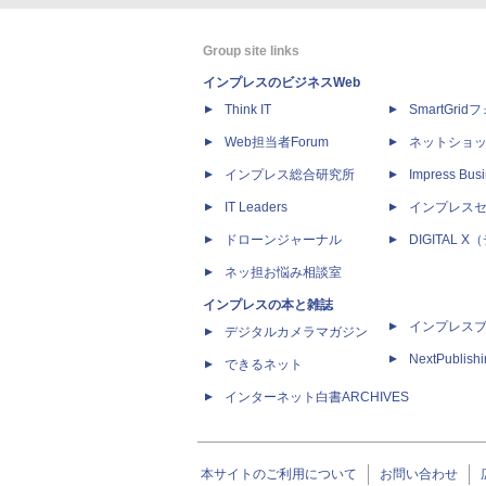
Group site links
インプレスのビジネスWeb
Think IT
SmartGri
Web担当者Forum
ネットショ
インプレス総合研究所
Impress Busi
IT Leaders
インプレス
ドローンジャーナル
DIGITAL
ネッ担お悩み相談室
インプレスの本と雑誌
インプレス
デジタルカメラマガジン
NextPublish
できるネット
インターネット白書ARCHIVES
本サイトのご利用について
お問い合わせ