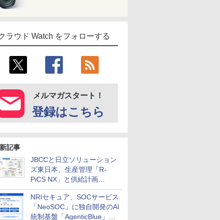
クラウド Watch をフォローする
メルマガスタート！
登録はこちら
新記事
JBCCと日立ソリューション
ズ東日本、生産管理「R-
PiCS NX」と供給計画
「scSQUARE ISP」の連携サ
NRIセキュア、SOCサービス
ービスを提供開始
「NeoSOC」に独自開発のAI
統制基盤「AgenticBlue」を