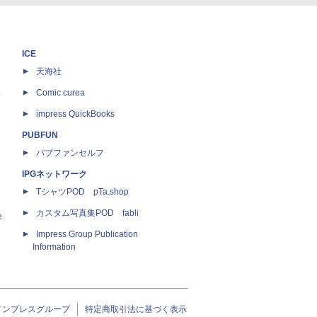
ICE
天海社
ス
Comic curea
impress QuickBooks
PUBFUN
パブファンセルフ
IPGネットワーク
TシャツPOD pTa.shop
カスタム写真集POD fabli
e
Impress Group Publication
Information
インプレスグループ
特定商取引法に基づく表示