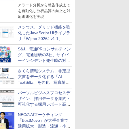
導入
アラート分析から報告作成まで
を自動化し分析品質の向上と対
応迅速化を実現
メシウス、グリッド機能を強
化したJavaScript UIライブラ
リ「Wijmo 2026J v1.1」
S&J、電通PRコンサルティン
グ、電通総研の3社、サイバ
ーインシデント発生時の対応
と危機管理広報を一体的に訓
さくら情報システム、非定型
練するプログラムを提供
文書をデータ化する「AI
TextSifta」を強化 写真情報
のデータ化などに対応
パーソルビジネスプロセスデ
ザイン、採用データを集約・
可視化する採用レポート高速
化サービスを提供
NECのAIマーケティング
「BestMove」が大手企業で
活用拡大 製造・流通・小売