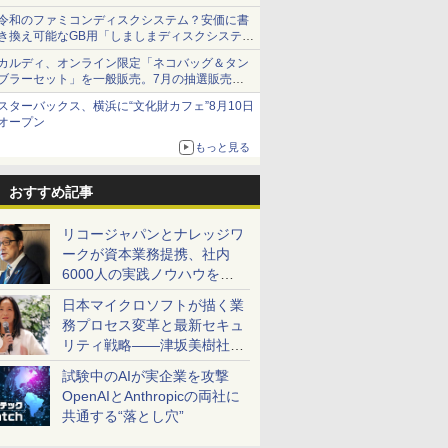
令和のファミコンディスクシステム？安価に書
き換え可能なGB用「しましまディスクシステ
ム」
カルディ、オンライン限定「ネコバッグ＆タン
ブラーセット」を一般販売。7月の抽選販売の
当選無効分
スターバックス、横浜に“文化財カフェ”8月10日
オープン
もっと見る
おすすめ記事
リコージャパンとナレッジワ
ークが資本業務提携、社内
6000人の実践ノウハウを生
かした「AI商談記録 for
日本マイクロソフトが描く業
RICOH」を展開へ
務プロセス変革と最新セキュ
リティ戦略――津坂美樹社長
が2027年度戦略を説明
試験中のAIが実企業を攻撃
OpenAIとAnthropicの両社に
共通する“落とし穴”