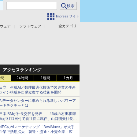
Impress サイト
全カテゴリ
ウェア
ソフトウェア
攻撃対策
マルウェア対策
アクセスランキング
時間
24時間
1週間
1カ月
日立、生成AIと数理最適化技術で製造業の生産
ライン構成を自動立案する技術を開発
AIデータセンターに求められる新しいパワーア
ーキテクチャとは
日本IBMが社長交代を発表――46歳の村田将輝
氏が8月1日付で新社長に就任、山口明夫社長は
会長へ
NECのAIマーケティング「BestMove」が大手
企業で活用拡大 製造・流通・小売企業・広告
代理店などが実装フェーズへ