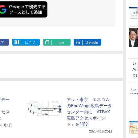
ェア
はてブ
note
LinkedIn
レ
An
X
Tデー
アット東京、エネコム
のEneWings広島データ
クセス
センター内に「ATBeX
設
広島アクセスポイン
ト」を開設
3年3月1日
2023年1月25日