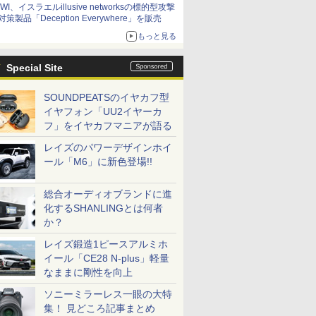
IWI、イスラエルillusive networksの標的型攻撃
対策製品「Deception Everywhere」を販売
もっと見る
Special Site
SOUNDPEATSのイヤカフ型
イヤフォン「UU2イヤーカ
フ」をイヤカフマニアが語る
レイズのパワーデザインホイ
ール「M6」に新色登場!!
総合オーディオブランドに進
化するSHANLINGとは何者
か？
レイズ鍛造1ピースアルミホ
イール「CE28 N-plus」軽量
なままに剛性を向上
ソニーミラーレス一眼の大特
集！ 見どころ記事まとめ