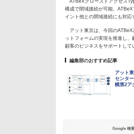
ATBeXクローズドアクセスTy
構成で閉域接続が可能。ATBe
イント他との閉域接続にも対応
アット東京は、今回のATBeX
ットフォームの実現を推進し、
顧客のビジネスをサポートして
編集部のおすすめ記事
アット東
センター
幌第2ア
Google