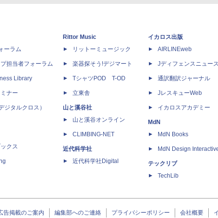
Rittor Music
イカロス出版
dフォーラム
リットーミュージック
AIRLINEweb
ップ担当者フォーラム
楽器探そう!デジマート
Jディフェンスニュー
ness Library
TシャツPOD T-OD
通訳翻訳ジャーナル
セミナー
立東舎
JレスキューWeb
 X（デジタルクロス）
山と溪谷社
イカロスアカデミー
山と溪谷オンライン
MdN
CLIMBING-NET
MdN Books
ブックス
近代科学社
MdN Design Interactiv
ing
近代科学社Digital
テックリブ
TechLib
広告掲載のご案内
編集部へのご連絡
プライバシーポリシー
会社概要