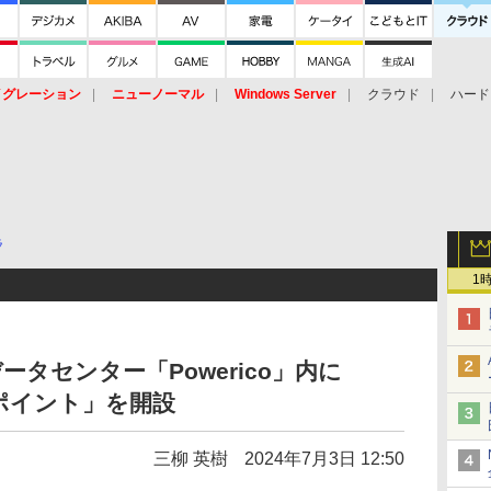
イグレーション
ニューノーマル
Windows Server
クラウド
ハード
トピック
ストレージ（HW）
オープンソース
SaaS
標的型
ント
ラ
1
ータセンター「Powerico」内に
スポイント」を開設
三柳 英樹
2024年7月3日 12:50