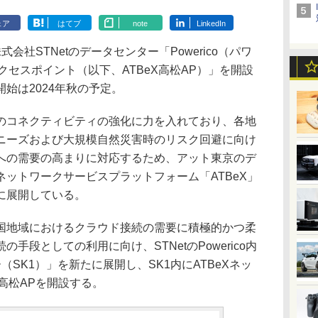
ェア
はてブ
note
LinkedIn
社STNetのデータセンター「Powerico（パワ
クセスポイント（以下、ATBeX高松AP）」を開設
始は2024年秋の予定。
コネクティビティの強化に力を入れており、各地
ニーズおよび大規模自然災害時のリスク回避に向け
への需要の高まりに対応するため、アット東京のデ
ットワークサービスプラットフォーム「ATBeX」
に展開している。
地域におけるクラウド接続の需要に積極的かつ柔
手段としての利用に向け、STNetのPowerico内
SK1）」を新たに展開し、SK1内にATBeXネッ
X高松APを開設する。