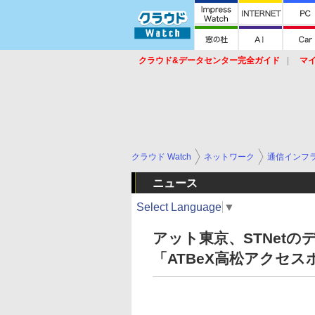
クラウド&データセンター完全ガイド
マ
サービス
セキュリティ
ネットワーク
スイッチ
ルータ
導入事例
イベ
クラウド Watch
ネットワーク
通信インフ
ニュース
Select Language
▼
アット東京、STNetのデ
「ATBeX高松アクセ