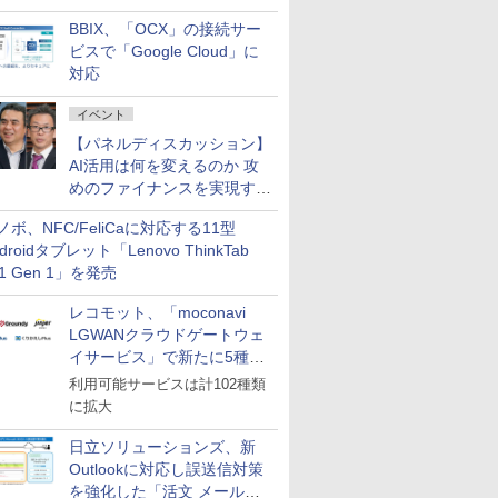
企業・広告代理店などが実装
BBIX、「OCX」の接続サー
フェーズへ
ビスで「Google Cloud」に
対応
イベント
【パネルディスカッション】
AI活用は何を変えるのか 攻
めのファイナンスを実現する
業務設計とマインドセット変
ノボ、NFC/FeliCaに対応する11型
革
droidタブレット「Lenovo ThinkTab
11 Gen 1」を発売
レコモット、「moconavi
LGWANクラウドゲートウェ
イサービス」で新たに5種類
のサービスと連携開始
利用可能サービスは計102種類
に拡大
日立ソリューションズ、新
Outlookに対応し誤送信対策
を強化した「活文 メール誤