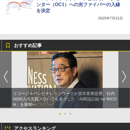
ンター（OC1）への光ファイバーの入線
を決定
2025年7月31日
おすすめ記事
リコージャパンとナレッジワークが資本業務提携、社内
6000人の実践ノウハウを生かした「AI商談記録 for RICO
H」を展開へ
●
●
●
アクセスランキング