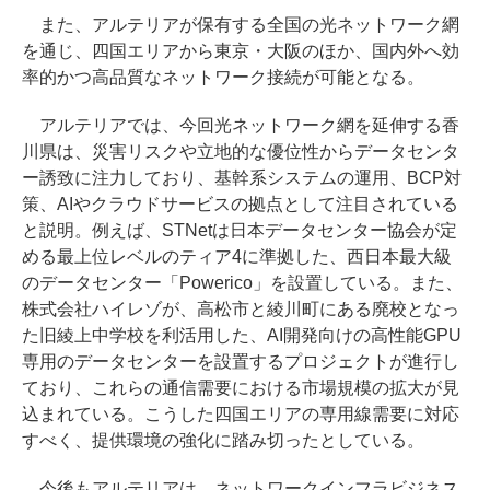
また、アルテリアが保有する全国の光ネットワーク網
を通じ、四国エリアから東京・大阪のほか、国内外へ効
率的かつ高品質なネットワーク接続が可能となる。
アルテリアでは、今回光ネットワーク網を延伸する香
川県は、災害リスクや立地的な優位性からデータセンタ
ー誘致に注力しており、基幹系システムの運用、BCP対
策、AIやクラウドサービスの拠点として注目されている
と説明。例えば、STNetは日本データセンター協会が定
める最上位レベルのティア4に準拠した、西日本最大級
のデータセンター「Powerico」を設置している。また、
株式会社ハイレゾが、高松市と綾川町にある廃校となっ
た旧綾上中学校を利活用した、AI開発向けの高性能GPU
専用のデータセンターを設置するプロジェクトが進行し
ており、これらの通信需要における市場規模の拡大が見
込まれている。こうした四国エリアの専用線需要に対応
すべく、提供環境の強化に踏み切ったとしている。
今後もアルテリアは、ネットワークインフラビジネス