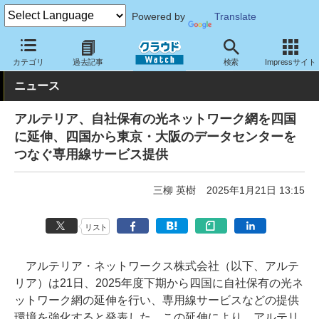
Powered by
Translate
クラウド Watch
ネットワーク
通信インフラ
カテゴリ
過去記事
検索
Impressサイト
ニュース
アルテリア、自社保有の光ネットワーク網を四国
に延伸、四国から東京・大阪のデータセンターを
つなぐ専用線サービス提供
三柳 英樹
2025年1月21日 13:15
リスト
アルテリア・ネットワークス株式会社（以下、アルテ
リア）は21日、2025年度下期から四国に自社保有の光ネ
ットワーク網の延伸を行い、専用線サービスなどの提供
環境を強化すると発表した。この延伸により、アルテリ