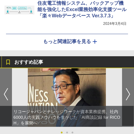
住友電工情報システム、バックアップ機
能を強化したExcel業務効率化支援ツール
「楽々Webデータベース Ver.3.7.3」
2024年3月4日
もっと関連記事を見る
おすすめ記事
リコージャパンとナレッジワークが資本業務提携、社内
6000人の実践ノウハウを生かした「AI商談記録 for RICO
H」を展開へ
●
●
●