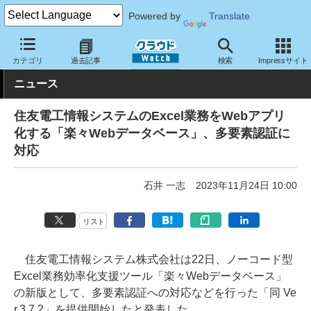
Powered by
Translate
クラウド Watch
サービス・ソフト
サービス
業務関連
カテゴリ
過去記事
検索
Impressサイト
ニュース
住友電工情報システムのExcel業務をWebアプリ
化する「楽々Webデータベース」、多要素認証に
対応
石井 一志
2023年11月24日 10:00
リスト
住友電工情報システム株式会社は22日、ノーコード型
Excel業務効率化支援ツール「楽々Webデータベース」
の新版として、多要素認証への対応などを行った「同 Ve
r.3.7.2」を提供開始したと発表した。