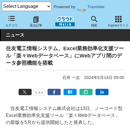
Powered by
Translate
クラウド Watch
サービス・ソフト
サービス
業務関連
カテゴリ
過去記事
検索
Impressサイト
ニュース
住友電工情報システム、Excel業務効率化支援ツー
ル「楽々Webデータベース」にWebアプリ間のデ
ータ参照機能を搭載
石井 一志
2024年5月14日 09:00
リスト
住友電工情報システム株式会社は13日、ノーコード型
Excel業務効率化支援ツール「楽々Webデータベース」
の新版を5月から提供開始したと発表した。