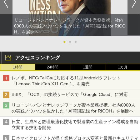
リコージャパンとナレッジワークが資本業務提携、社内
6000人の実践ノウハウを生かした「AI商談記録 for RICO
H」を展開へ
●
●
●
アクセスランキング
1時間
24時間
1週間
1カ月
レノボ、NFC/FeliCaに対応する11型Androidタブレット
「Lenovo ThinkTab X11 Gen 1」を発売
BBIX、「OCX」の接続サービスで「Google Cloud」に対応
リコージャパンとナレッジワークが資本業務提携、社内6000人
の実践ノウハウを生かした「AI商談記録 for RICOH」を展開へ
日立、生成AIと数理最適化技術で製造業の生産ライン構成を自動
立案する技術を開発
日本マイクロソフトが描く業務プロセス変革と最新セキュリティ