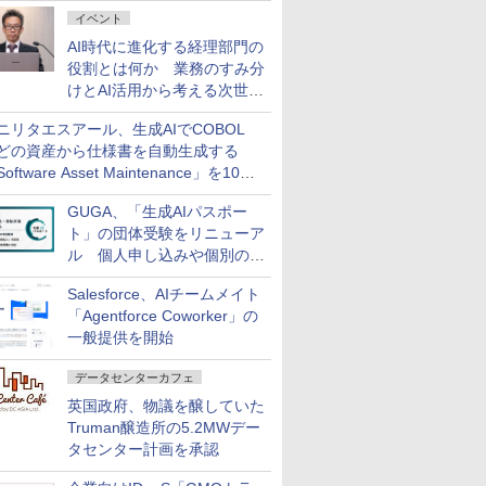
ダッシュボード画面を搭載
イベント
AI時代に進化する経理部門の
役割とは何か 業務のすみ分
けとAI活用から考える次世代
ファイナンス戦略
ニリタエスアール、生成AIでCOBOL
どの資産から仕様書を自動生成する
oftware Asset Maintenance」を10月
発売
GUGA、「生成AIパスポー
ト」の団体受験をリニューア
ル 個人申し込みや個別の支
払いなどに対応
Salesforce、AIチームメイト
「Agentforce Coworker」の
一般提供を開始
データセンターカフェ
英国政府、物議を醸していた
Truman醸造所の5.2MWデー
タセンター計画を承認