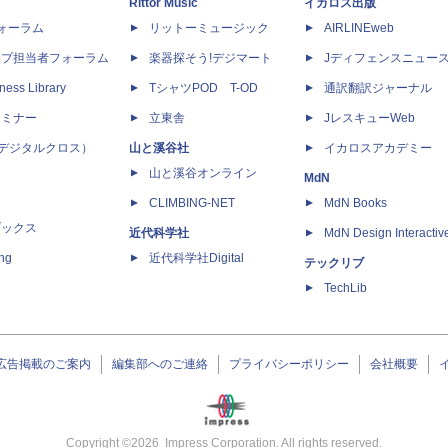
Rittor Music
イカロス出版
dフォーラム
リットーミュージック
AIRLINEweb
ップ担当者フォーラム
楽器探そう!デジマート
Jディフェンスニュー
ness Library
TシャツPOD T-OD
通訳翻訳ジャーナル
セミナー
立東舎
JレスキューWeb
 X（デジタルクロス）
山と溪谷社
イカロスアカデミー
山と溪谷オンライン
MdN
CLIMBING-NET
MdN Books
ブックス
近代科学社
MdN Design Interactiv
ing
近代科学社Digital
テックリブ
TechLib
広告掲載のご案内
編集部へのご連絡
プライバシーポリシー
会社概要
Copyright ©
2026
Impress Corporation. All rights reserved.