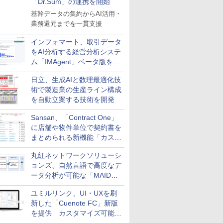
「Dr.Sum」の連携を開始
基幹データの集約からAI活用・
業務還元までを一貫支援
インフォマート、取引データ
をAI分析する経営分析システ
ム「IMAgent」ベータ版を提
供
日立、生成AIと数理最適化技
術で製造業の生産ライン構成
を自動立案する技術を開発
Sansan、「Contract One」
に店舗や物件単位で契約書を
まとめられる新機能「カスタ
ム契約ツリー」を追加
丸紅ネットワークソリューシ
ョンズ、自然言語で高度なデ
ータ分析が可能な「MAIDOA
AI ASSIST」を9月より提供
ユミルリンク、UI・UXを刷
新した「Cuenote FC」新版
を提供 カスタマイズ可能な