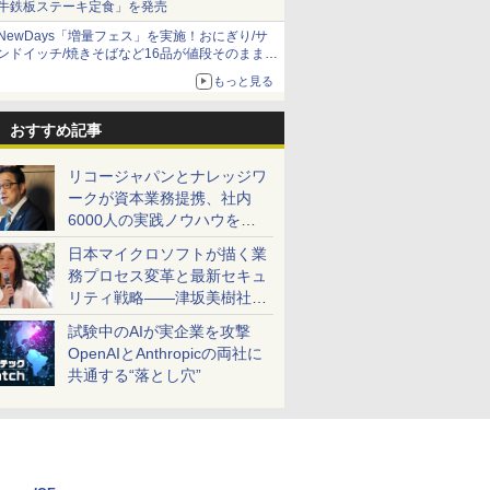
牛鉄板ステーキ定食」を発売
NewDays「増量フェス」を実施！おにぎり/サ
ンドイッチ/焼きそばなど16品が値段そのままで
ボリュームアップ
もっと見る
おすすめ記事
リコージャパンとナレッジワ
ークが資本業務提携、社内
6000人の実践ノウハウを生
かした「AI商談記録 for
日本マイクロソフトが描く業
RICOH」を展開へ
務プロセス変革と最新セキュ
リティ戦略――津坂美樹社長
が2027年度戦略を説明
試験中のAIが実企業を攻撃
OpenAIとAnthropicの両社に
共通する“落とし穴”