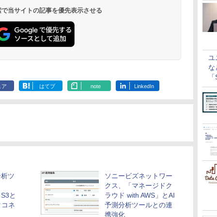
 検索で当サイトの記事を優先表示させる
ユ
な
「S
に
ェア
はてブ
note
LinkedIn
分析ツ
ソニービズネットワー
クス、「マネージドク
 S3と
ラウド with AWS」とAI
タコネ
予測分析ツールとの連
携強化