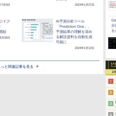
3年7月5日
2023年1月27日
G
ジドク
AI予測分析ツール
分
ル
「Prediction One」、
を
を開始
予測結果の理解を深め
る解説資料を自動生成
年6月30日
可能に
2024年1月12日
もっと関連記事を見る
1