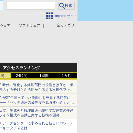
Impress サイト
全カテゴリ
ウェア
ソフトウェア
攻撃対策
マルウェア対策
アクセスランキング
時間
24時間
1週間
1カ月
AI時代に進化する経理部門の役割とは何か 業
務のすみ分けとAI活用から考える次世代ファイ
ナンス戦略
AIが27年眠っていた脆弱性を発見する時代に
――「パッチ適用の優先度を見直すべき」とセ
キュリティ専門家
日立、生成AIと数理最適化技術で製造業の生産
ライン構成を自動立案する技術を開発
AIデータセンターに求められる新しいパワーア
ーキテクチャとは