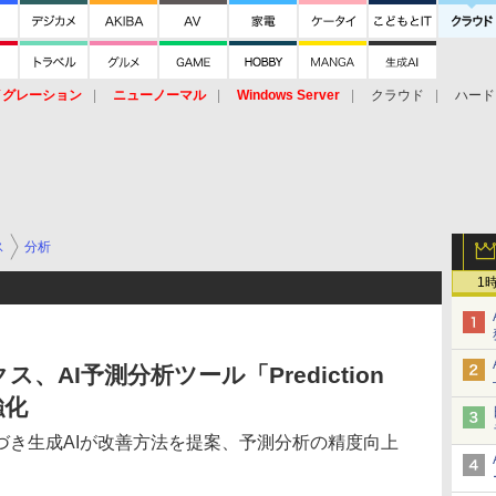
イグレーション
ニューノーマル
Windows Server
クラウド
ハード
トピック
ストレージ（HW）
オープンソース
SaaS
標的型
ント
ス
分析
1
AI予測分析ツール「Prediction
強化
づき生成AIが改善方法を提案、予測分析の精度向上