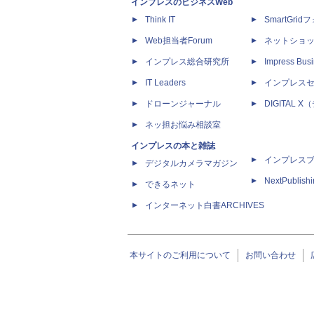
インプレスのビジネスWeb
Think IT
SmartGri
Web担当者Forum
ネットショ
インプレス総合研究所
Impress Busi
IT Leaders
インプレス
ドローンジャーナル
DIGITAL
ネッ担お悩み相談室
インプレスの本と雑誌
インプレス
デジタルカメラマガジン
NextPublish
できるネット
インターネット白書ARCHIVES
本サイトのご利用について
お問い合わせ