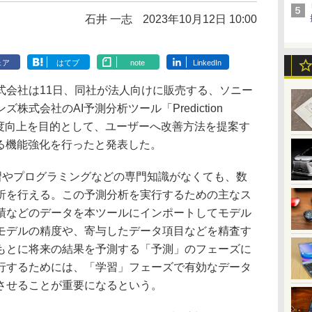
石井 一志
2023年10月12日 10:00
ェア
はてブ
note
LinkedIn
会社は11日、同社が法人向けに販売する、ソニー
式会社のAI予測分析ツール「Prediction
精度向上を目的として、ユーザーへ改善方法を提案す
いる機能強化を行ったと発表した。
、機械学習やプログラミングなどの専門知識がなくても、数
析を行える。この予測分析を実行するための主なス
績などのデータを本ツールにインポートしてモデル
モデルの精度や、寄与したデータ項目などを精査す
もとに将来の結果を予測する「予測」のフェーズに
行するためには、「学習」フェーズで有効なデータ
させることが重要になるという。