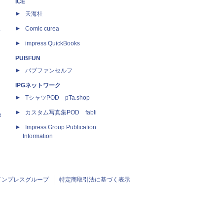
ICE
天海社
ス
Comic curea
impress QuickBooks
PUBFUN
パブファンセルフ
IPGネットワーク
TシャツPOD pTa.shop
カスタム写真集POD fabli
e
Impress Group Publication
Information
インプレスグループ
特定商取引法に基づく表示