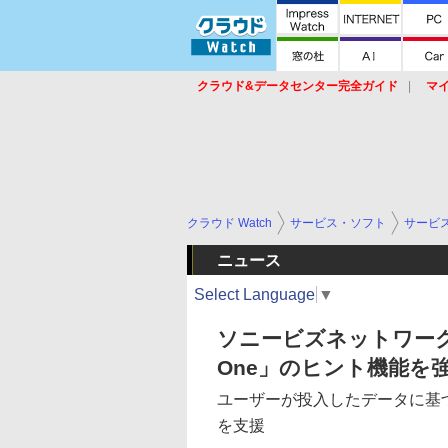
クラウド&データセンター完全ガイド
マ
サービス
セキュリティ
ネットワーク
スイッチ
ルータ
導入事例
イベ
クラウド Watch
サービス・ソフト
サービ
ニュース
Select Language
▼
ソニービズネットワークス、
One」のヒント機能を
ユーザーが投入したデータに基
を支援