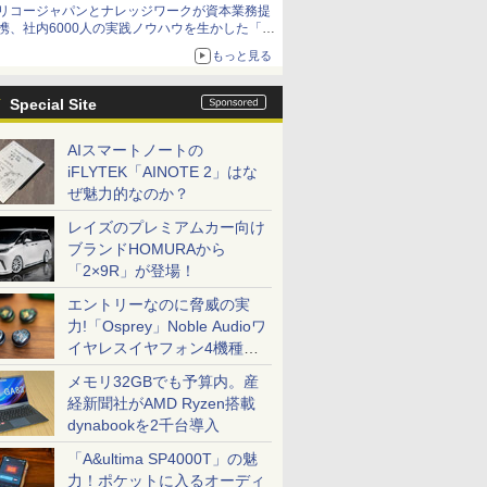
リコージャパンとナレッジワークが資本業務提
携、社内6000人の実践ノウハウを生かした「AI
商談記録 for RICOH」を展開へ
もっと見る
Special Site
AIスマートノートの
iFLYTEK「AINOTE 2」はな
ぜ魅力的なのか？
レイズのプレミアムカー向け
ブランドHOMURAから
「2×9R」が登場！
エントリーなのに脅威の実
力!「Osprey」Noble Audioワ
イヤレスイヤフォン4機種を
一気に聴く
メモリ32GBでも予算内。産
経新聞社がAMD Ryzen搭載
dynabookを2千台導入
「A&ultima SP4000T」の魅
力！ポケットに入るオーディ