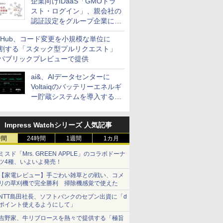
企業向けIDaaS「GMOトラ
スト・ログイン」、親会社の
認証設定をグループ企業に展
開できる新機能を提供
itHub、コード変更を小規模な単位に
割する「スタック型プルリクエスト」
パブリックプレビューで提供
ai&、AIデータセンターに
Voltaiqのバッテリーエネルギ
ー貯蔵システムを導入する計
画を発表
Impress Watchシリーズ 人気記事
時間
24時間
1週間
1カ月
ミスド「Mrs. GREEN APPLE」のコラボドーナ
ツ4種、いよいよ発売！
【家電レビュー】手ごわい雑草との戦い、コメ
リの草刈機で完全勝利 掃除機感覚で使えた
NTT島田社長、ソフトバンクのセブン出資に「d
ポイント使えるようにして」
吉野家、牛リブロースを熱々で提供する「極旨