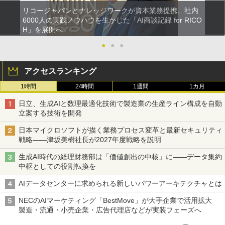
リコージャパンとナレッジワークが資本業務提携、社内
6000人の実践ノウハウを生かした「AI商談記録 for RICO
H」を展開へ
●
●
●
アクセスランキング
1時間
24時間
1週間
1カ月
日立、生成AIと数理最適化技術で製造業の生産ライン構成を自動
立案する技術を開発
日本マイクロソフトが描く業務プロセス変革と最新セキュリティ
戦略――津坂美樹社長が2027年度戦略を説明
生成AI時代の経理財務部は「価値創出の中核」に――データ集約
中枢としての役割転換を
AIデータセンターに求められる新しいパワーアーキテクチャとは
NECのAIマーケティング「BestMove」が大手企業で活用拡大
製造・流通・小売企業・広告代理店などが実装フェーズへ