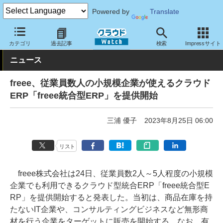
Powered by
Translate
クラウド Watch
サービス・ソフト
サービス
基幹業務
カテゴリ
過去記事
検索
Impressサイト
ニュース
freee、従業員数人の小規模企業が使えるクラウド
ERP「freee統合型ERP」を提供開始
三浦 優子
2023年8月25日 06:00
リスト
freee株式会社は24日、従業員数2人～5人程度の小規模
企業でも利用できるクラウド型統合ERP「freee統合型E
RP」を提供開始すると発表した。当初は、商品在庫を持
たないIT企業や、コンサルティングビジネスなど無形商
材を行う企業をターゲットに販売を開始する。なお、有