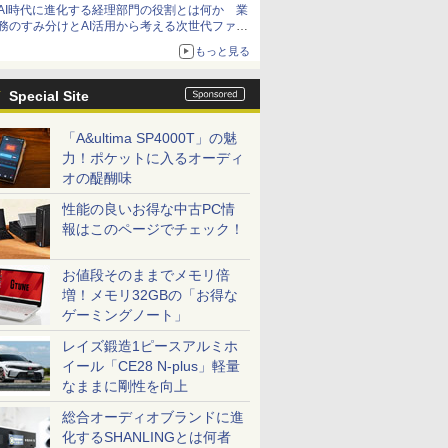
AI時代に進化する経理部門の役割とは何か 業
務のすみ分けとAI活用から考える次世代ファイ
ナンス戦略
もっと見る
Special Site
「A&ultima SP4000T」の魅
力！ポケットに入るオーディ
オの醍醐味
性能の良いお得な中古PC情
報はこのページでチェック！
お値段そのままでメモリ倍
増！メモリ32GBの「お得な
ゲーミングノート」
レイズ鍛造1ピースアルミホ
イール「CE28 N-plus」軽量
なままに剛性を向上
総合オーディオブランドに進
化するSHANLINGとは何者