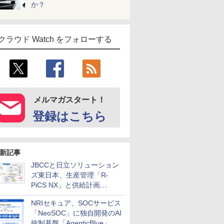
か？
クラウド Watch をフォローする
メルマガスタート！
登録はこちら
新記事
JBCCと日立ソリューション
ズ東日本、生産管理「R-
PiCS NX」と供給計画
「scSQUARE ISP」の連携サ
NRIセキュア、SOCサービス
ービスを提供開始
「NeoSOC」に独自開発のAI
統制基盤「AgenticBlue」を