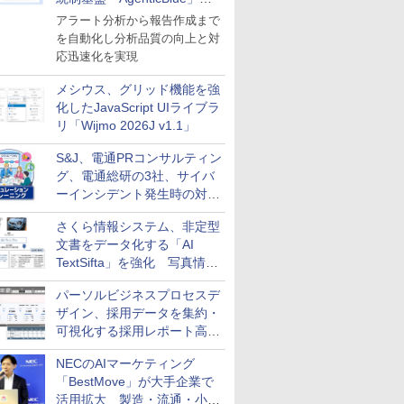
導入
アラート分析から報告作成まで
を自動化し分析品質の向上と対
応迅速化を実現
メシウス、グリッド機能を強
化したJavaScript UIライブラ
リ「Wijmo 2026J v1.1」
S&J、電通PRコンサルティン
グ、電通総研の3社、サイバ
ーインシデント発生時の対応
と危機管理広報を一体的に訓
さくら情報システム、非定型
練するプログラムを提供
文書をデータ化する「AI
TextSifta」を強化 写真情報
のデータ化などに対応
パーソルビジネスプロセスデ
ザイン、採用データを集約・
可視化する採用レポート高速
化サービスを提供
NECのAIマーケティング
「BestMove」が大手企業で
活用拡大 製造・流通・小売