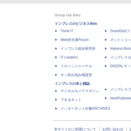
Group site links
インプレスのビジネスWeb
Think IT
SmartGri
Web担当者Forum
ネットショ
インプレス総合研究所
Impress Busi
IT Leaders
インプレス
ドローンジャーナル
DIGITAL
ネッ担お悩み相談室
インプレスの本と雑誌
インプレス
デジタルカメラマガジン
NextPublish
できるネット
インターネット白書ARCHIVES
本サイトのご利用について
お問い合わせ