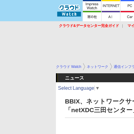
クラウド&データセンター完全ガイド
マ
サービス
セキュリティ
ネットワーク
スイッチ
ルータ
導入事例
イベ
クラウド Watch
ネットワーク
通信インフ
ニュース
Select Language
▼
BBIX、ネットワークサ
「netXDC三田センタ