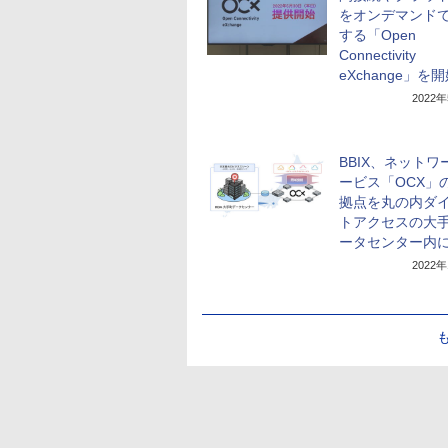
をオンデマンド
する「Open
Connectivity
eXchange」を
2022
BBIX、ネットワ
ービス「OCX」
拠点を丸の内ダ
トアクセスの大
ータセンター内
2022