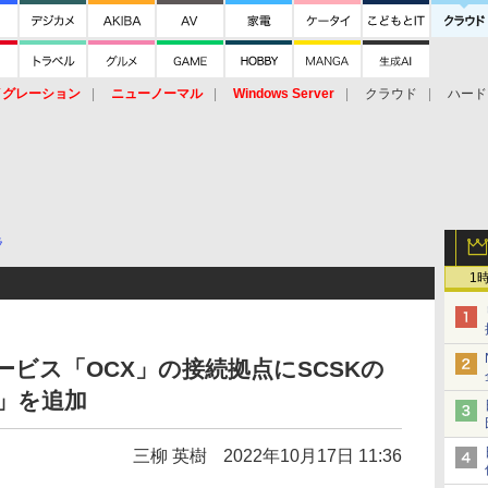
イグレーション
ニューノーマル
Windows Server
クラウド
ハード
トピック
ストレージ（HW）
オープンソース
SaaS
標的型
ント
ラ
1
ービス「OCX」の接続拠点にSCSKの
ー」を追加
三柳 英樹
2022年10月17日 11:36