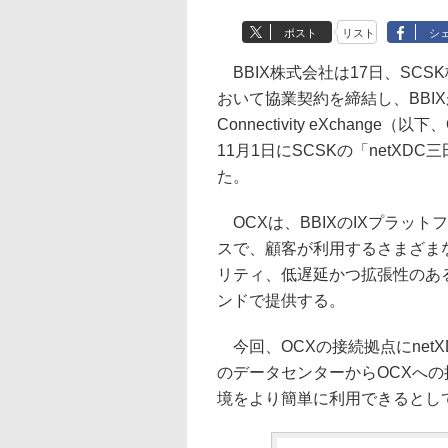
ポスト
リスト
シ
BBIX株式会社は17日、SC
おいて協業契約を締結し、BBI
Connectivity eXcha
11月1日にSCSKの「netX
た。
OCXは、BBIXのIXプラッ
スで、顧客が利用するさまざま
リティ、低遅延かつ拡張性のあ
ンドで提供する。
今回、OCXの接続拠点にnet
のデータセンターからOCXへ
境をより簡単に利用できるとし