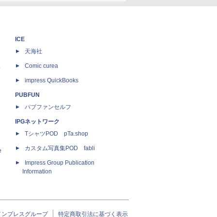
ICE
天海社
ス
Comic curea
impress QuickBooks
PUBFUN
パブファンセルフ
IPGネットワーク
TシャツPOD pTa.shop
カスタム写真集POD fabli
e
Impress Group Publication
Information
インプレスグループ
特定商取引法に基づく表示