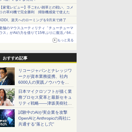
【家電レビュー】手ごわい雑草との戦い、コメ
リの草刈機で完全勝利 掃除機感覚で使えた
KDDI、楽天へのローミングを9月末で終了
老舗のマウスユーティリティ「チューチューマ
ウス」がAIの力を借りて15年ぶりに復活／64bit
化、Windows 10/11、「Chrome」も走り回
もっと見る
る。復活記念で2026年末まで500円
おすすめ記事
リコージャパンとナレッジワ
ークが資本業務提携、社内
6000人の実践ノウハウを生
かした「AI商談記録 for
日本マイクロソフトが描く業
RICOH」を展開へ
務プロセス変革と最新セキュ
リティ戦略――津坂美樹社長
が2027年度戦略を説明
試験中のAIが実企業を攻撃
OpenAIとAnthropicの両社に
共通する“落とし穴”