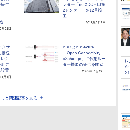
で提供
ンター「netXDC三田第
2センター」を12月竣
工
開始
2018年9月3日
年5月31日
ークサ
BBIXとBBSakura、
の接続
「Open Connectivity
イレク
eXchange」に仮想ルー
レ
手町デ
ター機能の提供を開始
An
に設置
2022年11月24日
X
年11月1日
もっと関連記事を見る