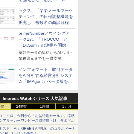
送信防止アドインサービス」
ラクス、「楽楽メールマーケ
を提供
ティング」の日程調整機能を
拡充し、複数名の商談日程調
整を効率化
primeNumberとウイングア
ーク1st、「TROCCO」と
「Dr.Sum」の連携を開始
基幹データの集約からAI活用・
業務還元までを一貫支援
インフォマート、取引データ
をAI分析する経営分析システ
ム「IMAgent」ベータ版を提
供
Impress Watchシリーズ 人気記事
時間
24時間
1週間
1カ月
ユニクロ、今日から「お盆特別セール」。涼感
シアサッカーワンピース待望値下げ、撥水ギア
ショーツは1990円に
ミスド「Mrs. GREEN APPLE」のコラボドーナ
ツ4種、いよいよ発売！