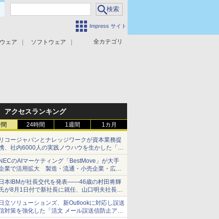
Impress サイト
全カテゴリ
ウェア
ソフトウェア
攻撃対策
マルウェア対策
アクセスランキング
時間
24時間
1週間
1カ月
リコージャパンとナレッジワークが資本業務提
携、社内6000人の実践ノウハウを生かした「AI
商談記録 for RICOH」を展開へ
NECのAIマーケティング「BestMove」が大手
企業で活用拡大 製造・流通・小売企業・広告
代理店などが実装フェーズへ
日本IBMが社長交代を発表――46歳の村田将輝
氏が8月1日付で新社長に就任、山口明夫社長は
会長へ
日立ソリューションズ、新Outlookに対応し誤送
信対策を強化した「活文 メール誤送信防止アド
インサービス」を提供