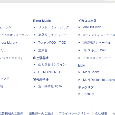
Rittor Music
イカロス出版
dフォーラム
リットーミュージック
AIRLINEweb
ップ担当者フォーラム
楽器探そう!デジマート
Jディフェンスニュー
ness Library
TシャツPOD T-OD
通訳翻訳ジャーナル
セミナー
立東舎
JレスキューWeb
 X（デジタルクロス）
山と溪谷社
イカロスアカデミー
山と溪谷オンライン
MdN
CLIMBING-NET
MdN Books
ブックス
近代科学社
MdN Design Interactiv
ing
近代科学社Digital
テックリブ
TechLib
広告掲載のご案内
編集部へのご連絡
プライバシーポリシー
会社概要