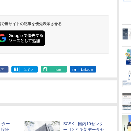
 検索で当サイトの記事を優先表示させる
ェア
はてブ
note
LinkedIn
ンター
SCSK、国内10センタ
ド接続
ー目となる新データセ