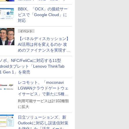
企業・広告代理店などが実装
BBIX、「OCX」の接続サー
フェーズへ
ビスで「Google Cloud」に
対応
イベント
【パネルディスカッション】
AI活用は何を変えるのか 攻
めのファイナンスを実現する
業務設計とマインドセット変
ノボ、NFC/FeliCaに対応する11型
革
droidタブレット「Lenovo ThinkTab
11 Gen 1」を発売
レコモット、「moconavi
LGWANクラウドゲートウェ
イサービス」で新たに5種類
のサービスと連携開始
利用可能サービスは計102種類
に拡大
日立ソリューションズ、新
Outlookに対応し誤送信対策
を強化した「活文 メール誤