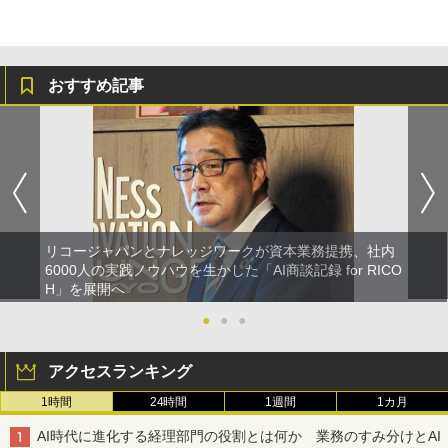
おすすめ記事
リコージャパンとナレッジワークが資本業務提携、社内
6000人の実践ノウハウを生かした「AI商談記録 for RICO
H」を展開へ
●
●
●
アクセスランキング
1時間
24時間
1週間
1カ月
AI時代に進化する経理部門の役割とは何か 業務のすみ分けとAI