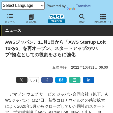
Powered by
Translate
クラウド Watch
トピック
業界動向
カテゴリ
過去記事
検索
Impressサイト
ニュース
AWSジャパン、11月1日から「AWS Startup Loft
Tokyo」を再オープン、スタートアップの“ハ
ブ”拠点としての役割をさらに強化
五味 明子
2022年10月31日 06:00
リスト
アマゾン ウェブ サービス ジャパン合同会社（以下、A
WSジャパン）は27日、新型コロナウイルスの感染拡大
により2020年3月からクローズしていた同社のスタート
アップ支援施設「AWS Startup Loft Tokyo（以下、Lof