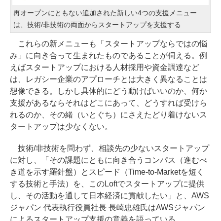
再オープンにともない追加された新しい4つの支援メニュー
は、技術/非技術の両面からスタートアップを支援する
これらの新メニューも「スタートアップならではの悩
み」に向き合って生まれたものであることが伺える。例
えばスタートアップにおける人材採用や資金調達など
は、レガシー企業のアプローチとは大きく異なることは
想像できる。しかし具体的にどう動けばいいのか、何か
支援があるならそれはどこにあって、どうすれば受けら
れるのか、その緒（いとぐち）にさえたどり着けないス
タートアップは少なくない。
技術/非技術を問わず、相談先の少ないスタートアップ
に対し、「その課題にともに向き合うコンパス（進むべ
き道を示す羅針盤）とスピード（Time-to-Marketを短く
する技術と手法）を、このLoftでスタートアップに提供
し、その活動を通して日本経済に貢献したい」と、AWS
ジャパン 代表執行役員社長 長崎忠雄氏はAWSジャパン
によるスタートアップ支援の意義を語っている。