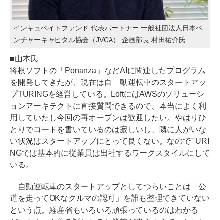
インキュベイトファンド 代表パートナー 一般社団法人日本ベ
ンチャーキャピタル協会（JVCA） 企画部長 村田祐介氏
■山本氏
将棋ソフトの「Ponanza」などAIに関連したプログラム
を開発してきたが、現在は自 動運転車のスタートアッ
プTURINGを経営している。LoftにはAWSのソリューシ
ョンアーキテクトに直接質問できるので、本当によく利
用していたし今回の再オープンは歓迎したい。やはりひ
とりでコードを書いているのは寂しいし、隣に人がいな
い状況はスタートアップにとって良くない。なのでTURI
NGでは基本的に従業員は出社するワークスタイルにして
いる。
自動運転車のスタートアップとしてつらいことは「公
道を走ってOKなクルマの認可」を誰も整理できていない
という点。経産省もいろいろ頑張っているのはわかる