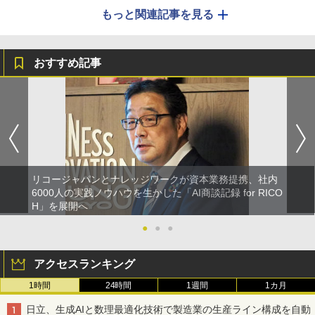
もっと関連記事を見る
おすすめ記事
リコージャパンとナレッジワークが資本業務提携、社内
6000人の実践ノウハウを生かした「AI商談記録 for RICO
H」を展開へ
●
●
●
アクセスランキング
1時間
24時間
1週間
1カ月
日立、生成AIと数理最適化技術で製造業の生産ライン構成を自動