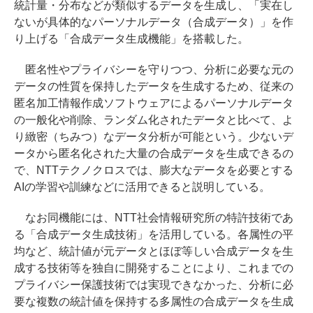
統計量・分布などが類似するデータを生成し、「実在し
ないが具体的なパーソナルデータ（合成データ）」を作
り上げる「合成データ生成機能」を搭載した。
匿名性やプライバシーを守りつつ、分析に必要な元の
データの性質を保持したデータを生成するため、従来の
匿名加工情報作成ソフトウェアによるパーソナルデータ
の一般化や削除、ランダム化されたデータと比べて、よ
り緻密（ちみつ）なデータ分析が可能という。少ないデ
ータから匿名化された大量の合成データを生成できるの
で、NTTテクノクロスでは、膨大なデータを必要とする
AIの学習や訓練などに活用できると説明している。
なお同機能には、NTT社会情報研究所の特許技術であ
る「合成データ生成技術」を活用している。各属性の平
均など、統計値が元データとほぼ等しい合成データを生
成する技術等を独自に開発することにより、これまでの
プライバシー保護技術では実現できなかった、分析に必
要な複数の統計値を保持する多属性の合成データを生成