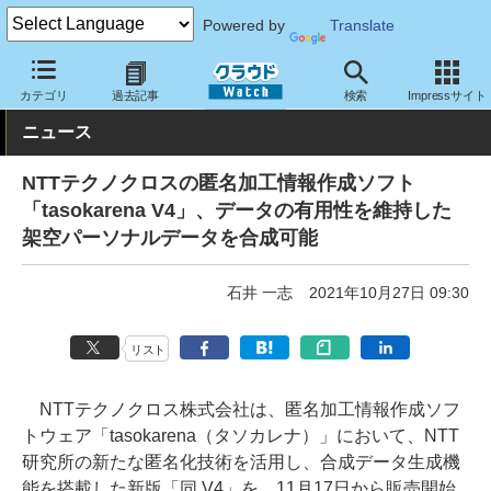
Powered by
Translate
クラウド Watch
セキュリティ
セキュリティソフト
カテゴリ
過去記事
検索
Impressサイト
ニュース
NTTテクノクロスの匿名加工情報作成ソフト
「tasokarena V4」、データの有用性を維持した
架空パーソナルデータを合成可能
石井 一志
2021年10月27日 09:30
リスト
NTTテクノクロス株式会社は、匿名加工情報作成ソフ
トウェア「tasokarena（タソカレナ）」において、NTT
研究所の新たな匿名化技術を活用し、合成データ生成機
能を搭載した新版「同 V4」を、11月17日から販売開始