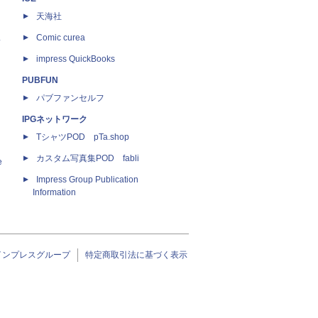
天海社
ス
Comic curea
impress QuickBooks
PUBFUN
パブファンセルフ
IPGネットワーク
TシャツPOD pTa.shop
カスタム写真集POD fabli
e
Impress Group Publication
Information
インプレスグループ
特定商取引法に基づく表示