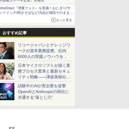
牛鉄板ステーキ定食」を発売
NewDays「増量フェス」を実施！おにぎり/サ
ンドイッチ/焼きそばなど16品が値段そのままで
ボリュームアップ
もっと見る
おすすめ記事
リコージャパンとナレッジワ
ークが資本業務提携、社内
6000人の実践ノウハウを生
かした「AI商談記録 for
日本マイクロソフトが描く業
RICOH」を展開へ
務プロセス変革と最新セキュ
リティ戦略――津坂美樹社長
が2027年度戦略を説明
試験中のAIが実企業を攻撃
OpenAIとAnthropicの両社に
共通する“落とし穴”
ICE