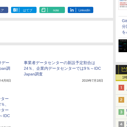
ェア
はてブ
note
LinkedIn
G
分
を
けデー
事業者データセンターの新設予定割合は
pan調
24％、企業内データセンターでは9％～IDC
Japan調査
1
0年4月8日
2019年7月18日
ンター
2％、
ンター
IDC