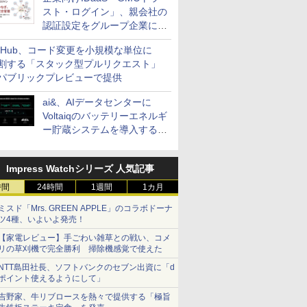
スト・ログイン」、親会社の
認証設定をグループ企業に展
開できる新機能を提供
itHub、コード変更を小規模な単位に
割する「スタック型プルリクエスト」
パブリックプレビューで提供
ai&、AIデータセンターに
Voltaiqのバッテリーエネルギ
ー貯蔵システムを導入する計
画を発表
Impress Watchシリーズ 人気記事
時間
24時間
1週間
1カ月
ミスド「Mrs. GREEN APPLE」のコラボドーナ
ツ4種、いよいよ発売！
【家電レビュー】手ごわい雑草との戦い、コメ
リの草刈機で完全勝利 掃除機感覚で使えた
NTT島田社長、ソフトバンクのセブン出資に「d
ポイント使えるようにして」
吉野家、牛リブロースを熱々で提供する「極旨