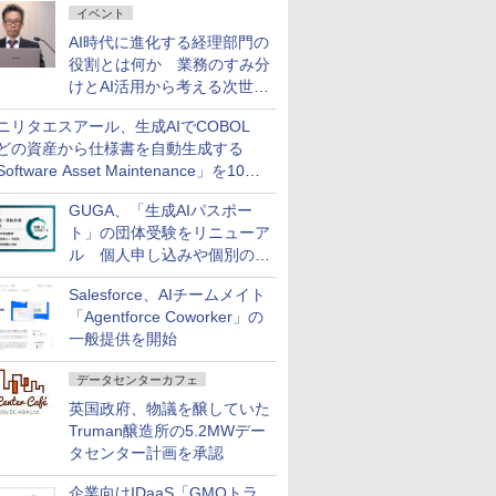
イベント
AI時代に進化する経理部門の
役割とは何か 業務のすみ分
けとAI活用から考える次世代
ファイナンス戦略
ニリタエスアール、生成AIでCOBOL
どの資産から仕様書を自動生成する
oftware Asset Maintenance」を10月
発売
GUGA、「生成AIパスポー
ト」の団体受験をリニューア
ル 個人申し込みや個別の支
払いなどに対応
Salesforce、AIチームメイト
「Agentforce Coworker」の
一般提供を開始
データセンターカフェ
英国政府、物議を醸していた
Truman醸造所の5.2MWデー
タセンター計画を承認
企業向けIDaaS「GMOトラ