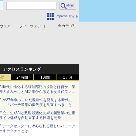
Impress サイト
全カテゴリ
ウェア
ソフトウェア
攻撃対策
マルウェア対策
アクセスランキング
時間
24時間
1週間
1カ月
AI時代に進化する経理部門の役割とは何か 業
務のすみ分けとAI活用から考える次世代ファイ
ナンス戦略
AIが27年眠っていた脆弱性を発見する時代に
――「パッチ適用の優先度を見直すべき」とセ
キュリティ専門家
日立、生成AIと数理最適化技術で製造業の生産
ライン構成を自動立案する技術を開発
AIデータセンターに求められる新しいパワーア
ーキテクチャとは