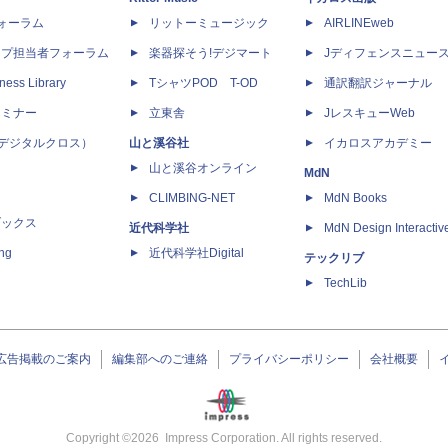
dフォーラム
リットーミュージック
AIRLINEweb
ップ担当者フォーラム
楽器探そう!デジマート
Jディフェンスニュー
ness Library
TシャツPOD T-OD
通訳翻訳ジャーナル
セミナー
立東舎
JレスキューWeb
 X（デジタルクロス）
山と溪谷社
イカロスアカデミー
山と溪谷オンライン
MdN
CLIMBING-NET
MdN Books
ブックス
近代科学社
MdN Design Interactiv
ing
近代科学社Digital
テックリブ
TechLib
広告掲載のご案内
編集部へのご連絡
プライバシーポリシー
会社概要
Copyright ©
2026
Impress Corporation. All rights reserved.