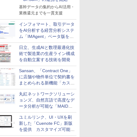
基幹データの集約からAI活用・
業務還元までを一貫支援
インフォマート、取引データ
をAI分析する経営分析システ
ム「IMAgent」ベータ版を提
供
日立、生成AIと数理最適化技
術で製造業の生産ライン構成
を自動立案する技術を開発
Sansan、「Contract One」
に店舗や物件単位で契約書を
まとめられる新機能「カスタ
ム契約ツリー」を追加
丸紅ネットワークソリューシ
ョンズ、自然言語で高度なデ
ータ分析が可能な「MAIDOA
AI ASSIST」を9月より提供
ユミルリンク、UI・UXを刷
新した「Cuenote FC」新版
を提供 カスタマイズ可能な
ダッシュボード画面を搭載