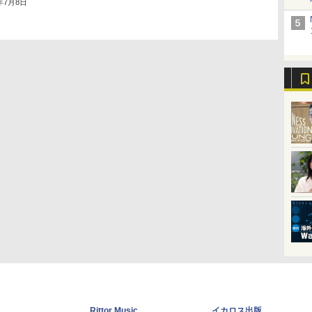
2年7月8日
Rittor Music
イカロス出版