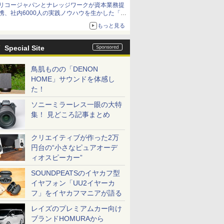
リコージャパンとナレッジワークが資本業務提
携、社内6000人の実践ノウハウを生かした「AI
商談記録 for RICOH」を展開へ
もっと見る
Special Site
鳥肌ものの「DENON
HOME」サウンドを体感し
た！
ソニーミラーレス一眼の大特
集！ 見どころ記事まとめ
クリエイティブが作った2万
円台の“小さなピュアオーデ
ィオスピーカー”
SOUNDPEATSのイヤカフ型
イヤフォン「UU2イヤーカ
フ」をイヤカフマニアが語る
レイズのプレミアムカー向け
ブランドHOMURAから