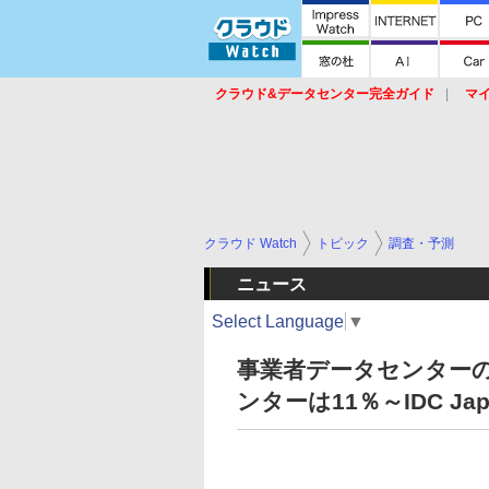
クラウド&データセンター完全ガイド
マ
サービス
セキュリティ
ネットワーク
スイッチ
ルータ
導入事例
イベ
クラウド Watch
トピック
調査・予測
ニュース
Select Language
▼
事業者データセンターの
ンターは11％～IDC Ja