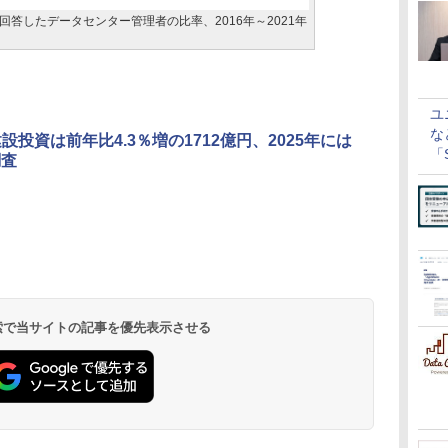
答したデータセンター管理者の比率、2016年～2021年
ユ
な
設投資は前年比4.3％増の1712億円、2025年には
「S
調査
に
 検索で当サイトの記事を優先表示させる