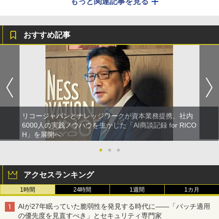
もっと関連記事を見る
おすすめ記事
リコージャパンとナレッジワークが資本業務提携、社内
6000人の実践ノウハウを生かした「AI商談記録 for RICO
H」を展開へ
●
●
●
アクセスランキング
1時間
24時間
1週間
1カ月
AIが27年眠っていた脆弱性を発見する時代に――「パッチ適用
の優先度を見直すべき」とセキュリティ専門家