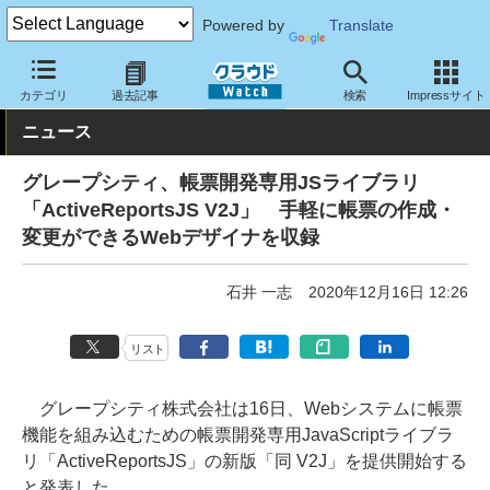
Powered by
Translate
クラウド Watch
サービス・ソフト
ソフトウェア
開発関連
カテゴリ
過去記事
検索
Impressサイト
ニュース
グレープシティ、帳票開発専用JSライブラリ
「ActiveReportsJS V2J」 手軽に帳票の作成・
変更ができるWebデザイナを収録
石井 一志
2020年12月16日 12:26
リスト
グレープシティ株式会社は16日、Webシステムに帳票
機能を組み込むための帳票開発専用JavaScriptライブラ
リ「ActiveReportsJS」の新版「同 V2J」を提供開始する
と発表した。