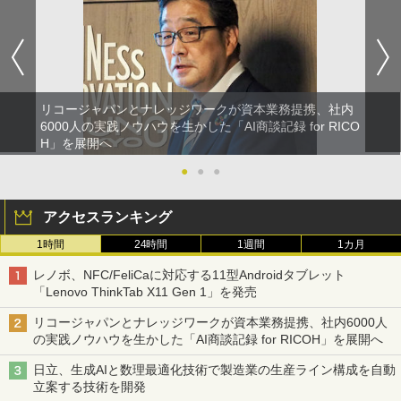
リコージャパンとナレッジワークが資本業務提携、社内
6000人の実践ノウハウを生かした「AI商談記録 for RICO
H」を展開へ
●
●
●
アクセスランキング
1時間
24時間
1週間
1カ月
レノボ、NFC/FeliCaに対応する11型Androidタブレット
「Lenovo ThinkTab X11 Gen 1」を発売
リコージャパンとナレッジワークが資本業務提携、社内6000人
の実践ノウハウを生かした「AI商談記録 for RICOH」を展開へ
日立、生成AIと数理最適化技術で製造業の生産ライン構成を自動
立案する技術を開発