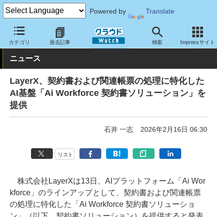
Powered by
Translate
クラウド Watch
サービス・ソフト
サービス
業務関連
カテゴリ
過去記事
検索
Impressサイト
ニュース
LayerX、契約書および関連帳票の処理に特化した
AI基盤「Ai Workforce 契約書ソリューション」を
提供
石井 一志
2026年2月16日 06:30
リスト
株式会社LayerXは13日、AIプラットフォーム「Ai Wor
kforce」のラインアップとして、契約書および関連帳票
の処理に特化した「Ai Workforce 契約書ソリューショ
ン」（以下、契約書ソリューション）を提供すると発表