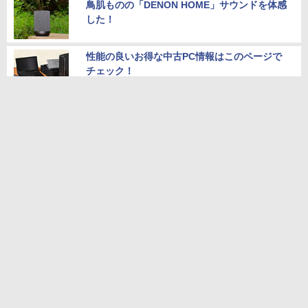
鳥肌ものの「DENON HOME」サウンドを体感
した！
性能の良いお得な中古PC情報はこのページで
チェック！
レイズ鍛造1ピースアルミホイール「CE28 N-p
lus」軽量なままに剛性を向上
レイズのプレミアムカー向けブランドHOMUR
Aから「2×9R」が登場！
AIスマートノートのiFLYTEK「AINOTE 2」は
なぜ魅力的なのか？
本サイトのご利用について
お問い合わせ