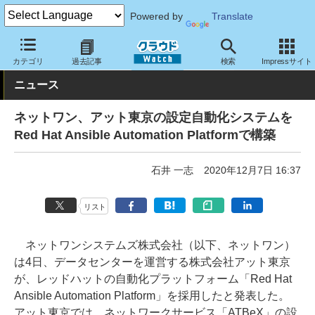
Powered by
Translate
クラウド Watch
トピック
導入事例
その他
カテゴリ
過去記事
検索
Impressサイト
ニュース
ネットワン、アット東京の設定自動化システムを
Red Hat Ansible Automation Platformで構築
石井 一志
2020年12月7日 16:37
リスト
ネットワンシステムズ株式会社（以下、ネットワン）
は4日、データセンターを運営する株式会社アット東京
が、レッドハットの自動化プラットフォーム「Red Hat
Ansible Automation Platform」を採用したと発表した。
アット東京では、ネットワークサービス「ATBeX」の設