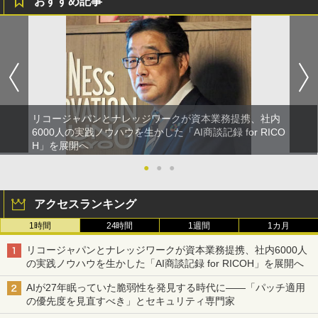
おすすめ記事
リコージャパンとナレッジワークが資本業務提携、社内
6000人の実践ノウハウを生かした「AI商談記録 for RICO
H」を展開へ
●
●
●
アクセスランキング
1時間
24時間
1週間
1カ月
リコージャパンとナレッジワークが資本業務提携、社内6000人
の実践ノウハウを生かした「AI商談記録 for RICOH」を展開へ
AIが27年眠っていた脆弱性を発見する時代に――「パッチ適用
の優先度を見直すべき」とセキュリティ専門家