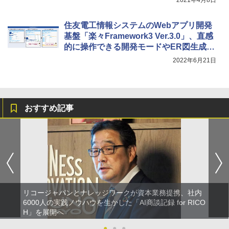
2021年4月8日
住友電工情報システムのWebアプリ開発
基盤「楽々Framework3 Ver.3.0」、直感
的に操作できる開発モードやER図生成機
能を搭載
2022年6月21日
おすすめ記事
リコージャパンとナレッジワークが資本業務提携、社内
6000人の実践ノウハウを生かした「AI商談記録 for RICO
H」を展開へ
●
●
●