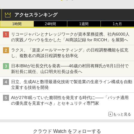
アクセスランキング
1時間
24時間
1週間
1カ月
リコージャパンとナレッジワークが資本業務提携、社内6000人
の実践ノウハウを生かした「AI商談記録 for RICOH」を展開へ
ラクス、「楽楽メールマーケティング」の日程調整機能を拡充
し、複数名の商談日程調整を効率化
日本IBMが社長交代を発表――46歳の村田将輝氏が8月1日付で
新社長に就任、山口明夫社長は会長へ
日立、生成AIと数理最適化技術で製造業の生産ライン構成を自動
立案する技術を開発
AIが27年眠っていた脆弱性を発見する時代に――「パッチ適用
の優先度を見直すべき」とセキュリティ専門家
もっと見る
クラウド Watch をフォローする