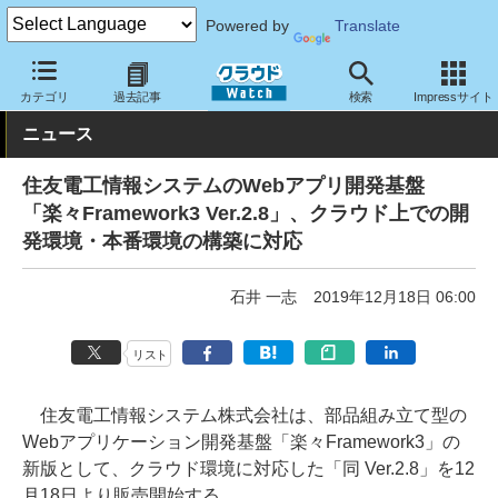
Powered by
Translate
クラウド Watch
サービス・ソフト
ソフトウェア
開発関連
カテゴリ
過去記事
検索
Impressサイト
ニュース
住友電工情報システムのWebアプリ開発基盤
「楽々Framework3 Ver.2.8」、クラウド上での開
発環境・本番環境の構築に対応
石井 一志
2019年12月18日 06:00
リスト
住友電工情報システム株式会社は、部品組み立て型の
Webアプリケーション開発基盤「楽々Framework3」の
新版として、クラウド環境に対応した「同 Ver.2.8」を12
月18日より販売開始する。