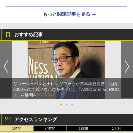
もっと関連記事を見る
おすすめ記事
リコージャパンとナレッジワークが資本業務提携、社内
6000人の実践ノウハウを生かした「AI商談記録 for RICO
H」を展開へ
●
●
●
アクセスランキング
1時間
24時間
1週間
1カ月