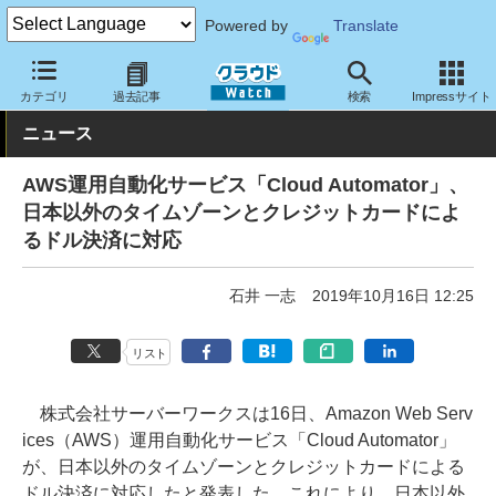
Powered by
Translate
クラウド Watch
サービス・ソフト
サービス
運用・監視
カテゴリ
過去記事
検索
Impressサイト
ニュース
AWS運用自動化サービス「Cloud Automator」、
日本以外のタイムゾーンとクレジットカードによ
るドル決済に対応
石井 一志
2019年10月16日 12:25
リスト
株式会社サーバーワークスは16日、Amazon Web Serv
ices（AWS）運用自動化サービス「Cloud Automator」
が、日本以外のタイムゾーンとクレジットカードによる
ドル決済に対応したと発表した。これにより、日本以外