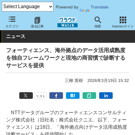
Powered by
Translate
クラウド Watch
サービス・ソフト
サービス
業務関連
カテゴリ
過去記事
検索
Impressサイト
ニュース
フォーティエンス、海外拠点のデータ活用成熟度
を独自フレームワークと現地の商習慣で診断する
サービスを提供
三柳 英樹
2026年3月19日 15:32
リスト
NTTデータグループのフォーティエンスコンサルティ
ング株式会社（旧社名：株式会社クニエ、以下、フォー
ティエンス）は18日、「海外拠点向けデータ活用成熟度
診断サービス」を提供開始した。