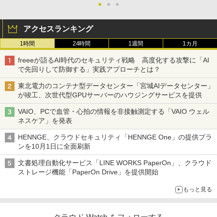
●
●
●
アクセスランキング
1時間
24時間
1週間
1カ月
freeeが語るAI時代のセキュリティ戦略 高度化する攻撃に「AI
で先回りして防御する」実践アプローチとは？
東北電力のコンテナ型データセンター「宮城AIデータセンター」
が竣工、次世代型GPUサーバーのハウジングサービスを提供
VAIO、PCで血管・心拍の情報を非接触測定する「VAIO ウェル
ネスケア」を発表
HENNGE、クラウドセキュリティ「HENNGE One」の提供プラ
ンを10月1日に全面刷新
文書処理自動化サービス「LINE WORKS PaperOn」、クラウド
ストレージ機能「PaperOn Drive」を提供開始
もっと見る