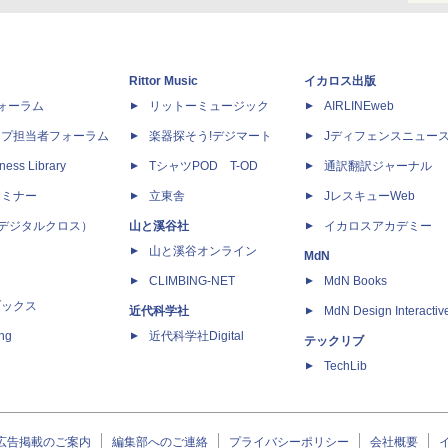
Rittor Music
イカロス出版
dフォーラム
リットーミュージック
AIRLINEweb
ップ担当者フォーラム
楽器探そう!デジマート
Jディフェンスニュー
ness Library
TシャツPOD T-OD
通訳翻訳ジャーナル
セミナー
立東舎
JレスキューWeb
 X（デジタルクロス）
山と溪谷社
イカロスアカデミー
山と溪谷オンライン
MdN
CLIMBING-NET
MdN Books
ブックス
近代科学社
MdN Design Interactiv
ing
近代科学社Digital
テックリブ
TechLib
広告掲載のご案内
編集部へのご連絡
プライバシーポリシー
会社概要