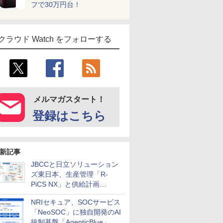
フで30万円台！
クラウド Watch をフォローする
メルマガスタート！
登録はこちら
新記事
JBCCと日立ソリューション
ズ東日本、生産管理「R-
PiCS NX」と供給計画
「scSQUARE ISP」の連携サ
NRIセキュア、SOCサービス
ービスを提供開始
「NeoSOC」に独自開発のAI
統制基盤「AgenticBlue」を