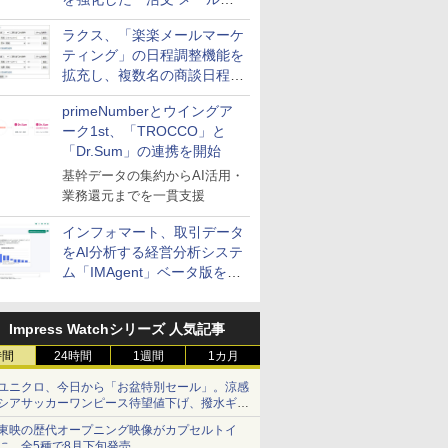
送信防止アドインサービス」
ラクス、「楽楽メールマーケ
を提供
ティング」の日程調整機能を
拡充し、複数名の商談日程調
整を効率化
primeNumberとウイングア
ーク1st、「TROCCO」と
「Dr.Sum」の連携を開始
基幹データの集約からAI活用・
業務還元までを一貫支援
インフォマート、取引データ
をAI分析する経営分析システ
ム「IMAgent」ベータ版を提
供
Impress Watchシリーズ 人気記事
時間
24時間
1週間
1カ月
ユニクロ、今日から「お盆特別セール」。涼感
シアサッカーワンピース待望値下げ、撥水ギア
ショーツは1990円に
東映の歴代オープニング映像がカプセルトイ
に。全5種で8月下旬発売