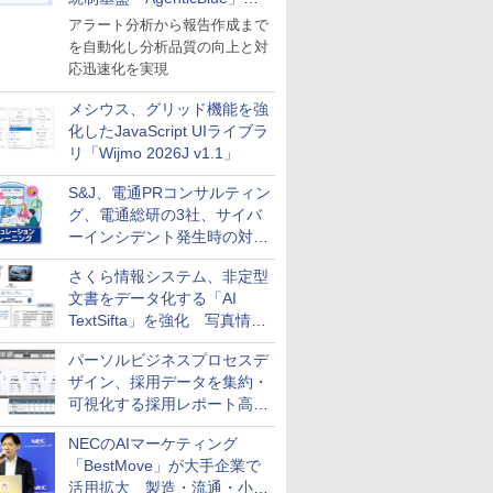
導入
アラート分析から報告作成まで
を自動化し分析品質の向上と対
応迅速化を実現
メシウス、グリッド機能を強
化したJavaScript UIライブラ
リ「Wijmo 2026J v1.1」
S&J、電通PRコンサルティン
グ、電通総研の3社、サイバ
ーインシデント発生時の対応
と危機管理広報を一体的に訓
さくら情報システム、非定型
練するプログラムを提供
文書をデータ化する「AI
TextSifta」を強化 写真情報
のデータ化などに対応
パーソルビジネスプロセスデ
ザイン、採用データを集約・
可視化する採用レポート高速
化サービスを提供
NECのAIマーケティング
「BestMove」が大手企業で
活用拡大 製造・流通・小売