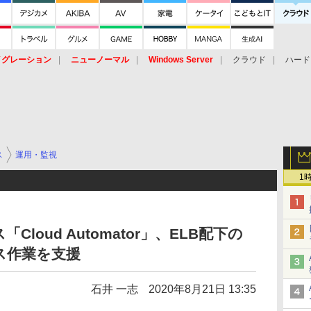
イグレーション
ニューノーマル
Windows Server
クラウド
ハード
トピック
ストレージ（HW）
オープンソース
SaaS
標的型
ント
ス
運用・監視
1
loud Automator」、ELB配下の
ス作業を支援
石井 一志
2020年8月21日 13:35