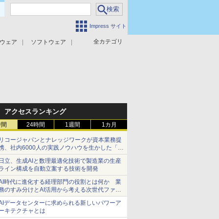
Impress サイト
全カテゴリ
ウェア
ソフトウェア
攻撃対策
マルウェア対策
アクセスランキング
時間
24時間
1週間
1カ月
リコージャパンとナレッジワークが資本業務提
携、社内6000人の実践ノウハウを生かした「AI
商談記録 for RICOH」を展開へ
日立、生成AIと数理最適化技術で製造業の生産
ライン構成を自動立案する技術を開発
AI時代に進化する経理部門の役割とは何か 業
務のすみ分けとAI活用から考える次世代ファイ
ナンス戦略
AIデータセンターに求められる新しいパワーア
ーキテクチャとは