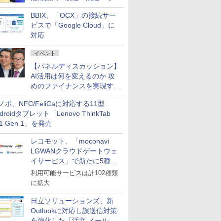
企業・広告代理店などが実装
BBIX、「OCX」の接続サー
フェーズへ
ビスで「Google Cloud」に
対応
イベント
【パネルディスカッション】
AI活用は何を変えるのか 攻
めのファイナンスを実現する
業務設計とマインドセット変
ノボ、NFC/FeliCaに対応する11型
革
droidタブレット「Lenovo ThinkTab
11 Gen 1」を発売
レコモット、「moconavi
LGWANクラウドゲートウェ
イサービス」で新たに5種類
のサービスと連携開始
利用可能サービスは計102種類
に拡大
日立ソリューションズ、新
Outlookに対応し誤送信対策
を強化した「活文 メール誤