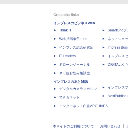
Group site links
インプレスのビジネスWeb
Think IT
SmartGri
Web担当者Forum
ネットショ
インプレス総合研究所
Impress Busi
IT Leaders
インプレス
ドローンジャーナル
DIGITAL
ネッ担お悩み相談室
インプレスの本と雑誌
インプレス
デジタルカメラマガジン
NextPublish
できるネット
インターネット白書ARCHIVES
本サイトのご利用について
お問い合わせ