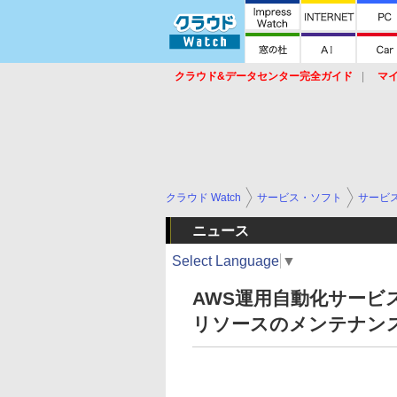
クラウド&データセンター完全ガイド
マ
サービス
セキュリティ
ネットワーク
スイッチ
ルータ
導入事例
イベ
クラウド Watch
サービス・ソフト
サービ
ニュース
Select Language
▼
AWS運用自動化サービス「C
リソースのメンテナン