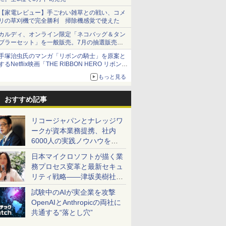
【家電レビュー】手ごわい雑草との戦い、コメ
リの草刈機で完全勝利 掃除機感覚で使えた
カルディ、オンライン限定「ネコバッグ＆タン
ブラーセット」を一般販売。7月の抽選販売の
当選無効分
手塚治虫氏のマンガ「リボンの騎士」を原案と
するNetflix映画「THE RIBBON HERO リボンヒ
ーロー」本日配信開始
もっと見る
おすすめ記事
リコージャパンとナレッジワ
ークが資本業務提携、社内
6000人の実践ノウハウを生
かした「AI商談記録 for
日本マイクロソフトが描く業
RICOH」を展開へ
務プロセス変革と最新セキュ
リティ戦略――津坂美樹社長
が2027年度戦略を説明
試験中のAIが実企業を攻撃
OpenAIとAnthropicの両社に
共通する“落とし穴”