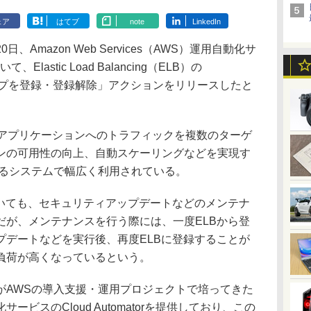
ェア
はてブ
note
LinkedIn
mazon Web Services（AWS）運用自動化サ
て、Elastic Load Balancing（ELB）の
ループを登録・登録解除」アクションをリリースしたと
、アプリケーションへのトラフィックを複数のターゲ
ンの可用性の向上、自動スケーリングなどを実現す
れるシステムで幅広く利用されている。
いても、セキュリティアップデートなどのメンテナ
だが、メンテナンスを行う際には、一度ELBから登
プデートなどを実行後、再度ELBに登録することが
負荷が高くなっているという。
AWSの導入支援・運用プロジェクトで培ってきた
ビスのCloud Automatorを提供しており、この