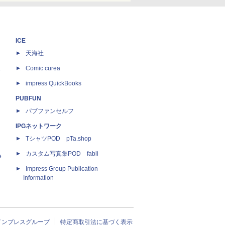
ICE
天海社
ス
Comic curea
impress QuickBooks
PUBFUN
パブファンセルフ
IPGネットワーク
TシャツPOD pTa.shop
カスタム写真集POD fabli
e
Impress Group Publication
Information
インプレスグループ
特定商取引法に基づく表示