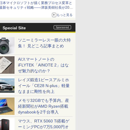
日本マイクロソフトが描く業務プロセス変革と
最新セキュリティ戦略――津坂美樹社長が2027
年度戦略を説明
もっと見る
Special Site
ソニーミラーレス一眼の大特
集！ 見どころ記事まとめ
AIスマートノートの
iFLYTEK「AINOTE 2」はな
ぜ魅力的なのか？
レイズ鍛造1ピースアルミホ
イール「CE28 N-plus」軽量
なままに剛性を向上
メモリ32GBでも予算内。産
経新聞社がAMD Ryzen搭載
dynabookを2千台導入
マウス、RTX 5060 Ti搭載ゲ
ーミングPCが7万5,000円オ