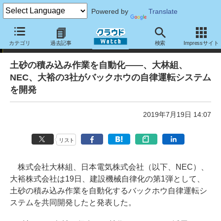
Powered by
Translate
ニュース
カテゴリ
過去記事
検索
Impressサイト
土砂の積み込み作業を自動化――、大林組、
NEC、大裕の3社がバックホウの自律運転システム
を開発
2019年7月19日 14:07
リスト
株式会社大林組、日本電気株式会社（以下、NEC）、
大裕株式会社は19日、建設機械自律化の第1弾として、
土砂の積み込み作業を自動化するバックホウ自律運転シ
ステムを共同開発したと発表した。