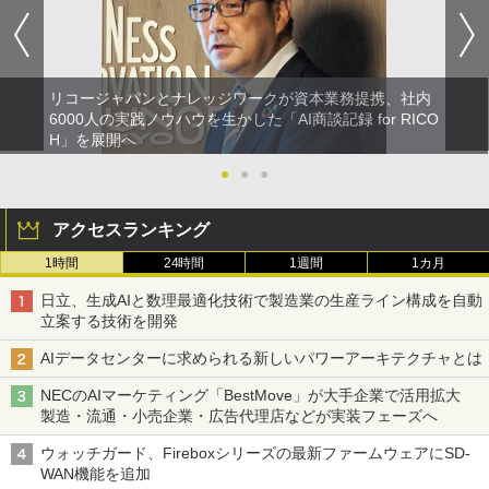
リコージャパンとナレッジワークが資本業務提携、社内
6000人の実践ノウハウを生かした「AI商談記録 for RICO
H」を展開へ
●
●
●
アクセスランキング
1時間
24時間
1週間
1カ月
日立、生成AIと数理最適化技術で製造業の生産ライン構成を自動
立案する技術を開発
AIデータセンターに求められる新しいパワーアーキテクチャとは
NECのAIマーケティング「BestMove」が大手企業で活用拡大
製造・流通・小売企業・広告代理店などが実装フェーズへ
ウォッチガード、Fireboxシリーズの最新ファームウェアにSD-
WAN機能を追加