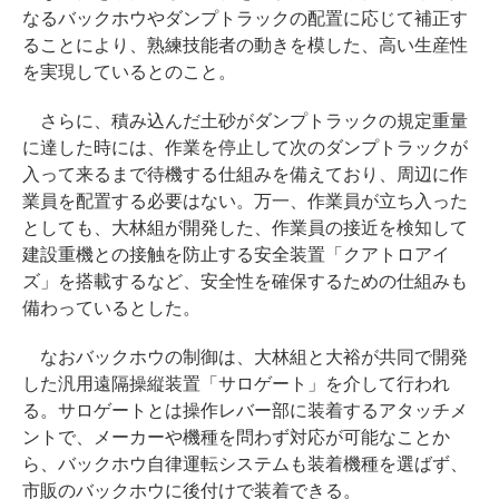
なるバックホウやダンプトラックの配置に応じて補正す
ることにより、熟練技能者の動きを模した、高い生産性
を実現しているとのこと。
さらに、積み込んだ土砂がダンプトラックの規定重量
に達した時には、作業を停止して次のダンプトラックが
入って来るまで待機する仕組みを備えており、周辺に作
業員を配置する必要はない。万一、作業員が立ち入った
としても、大林組が開発した、作業員の接近を検知して
建設重機との接触を防止する安全装置「クアトロアイ
ズ」を搭載するなど、安全性を確保するための仕組みも
備わっているとした。
なおバックホウの制御は、大林組と大裕が共同で開発
した汎用遠隔操縦装置「サロゲート」を介して行われ
る。サロゲートとは操作レバー部に装着するアタッチメ
ントで、メーカーや機種を問わず対応が可能なことか
ら、バックホウ自律運転システムも装着機種を選ばず、
市販のバックホウに後付けで装着できる。