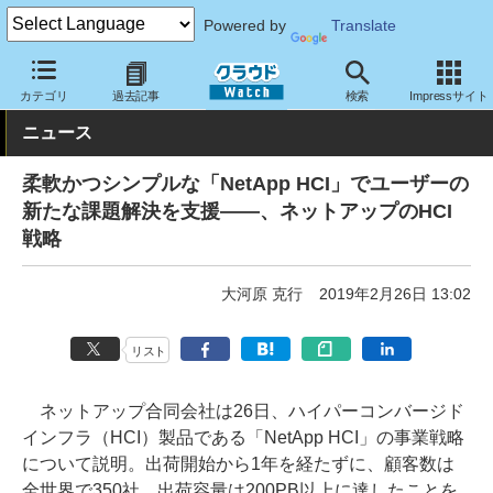
Powered by
Translate
クラウド Watch
ハード・インフラ
垂直統合型
カテゴリ
過去記事
検索
Impressサイト
ニュース
柔軟かつシンプルな「NetApp HCI」でユーザーの
新たな課題解決を支援――、ネットアップのHCI
戦略
大河原 克行
2019年2月26日 13:02
リスト
ネットアップ合同会社は26日、ハイパーコンバージド
インフラ（HCI）製品である「NetApp HCI」の事業戦略
について説明。出荷開始から1年を経たずに、顧客数は
全世界で350社、出荷容量は200PB以上に達したことを