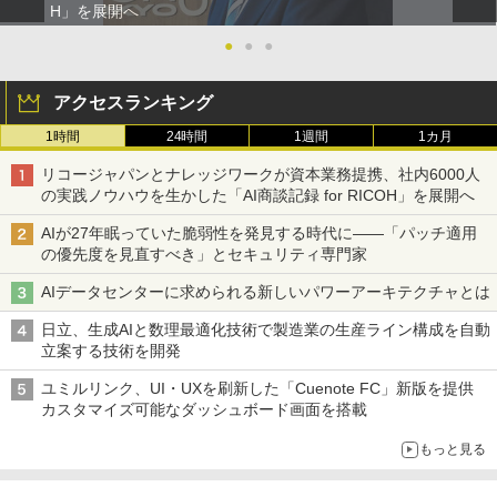
H」を展開へ
●
●
●
アクセスランキング
1時間
24時間
1週間
1カ月
リコージャパンとナレッジワークが資本業務提携、社内6000人
の実践ノウハウを生かした「AI商談記録 for RICOH」を展開へ
AIが27年眠っていた脆弱性を発見する時代に――「パッチ適用
の優先度を見直すべき」とセキュリティ専門家
AIデータセンターに求められる新しいパワーアーキテクチャとは
日立、生成AIと数理最適化技術で製造業の生産ライン構成を自動
立案する技術を開発
ユミルリンク、UI・UXを刷新した「Cuenote FC」新版を提供
カスタマイズ可能なダッシュボード画面を搭載
もっと見る