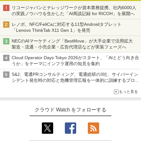
リコージャパンとナレッジワークが資本業務提携、社内6000人
の実践ノウハウを生かした「AI商談記録 for RICOH」を展開へ
レノボ、NFC/FeliCaに対応する11型Androidタブレット
「Lenovo ThinkTab X11 Gen 1」を発売
NECのAIマーケティング「BestMove」が大手企業で活用拡大
製造・流通・小売企業・広告代理店などが実装フェーズへ
Cloud Operator Days Tokyo 2026がスタート、「AIとどう向き合
うか」をテーマにインフラ運用の知見を集約
S&J、電通PRコンサルティング、電通総研の3社、サイバーイン
シデント発生時の対応と危機管理広報を一体的に訓練するプログ
ラムを提供
もっと見る
クラウド Watch をフォローする