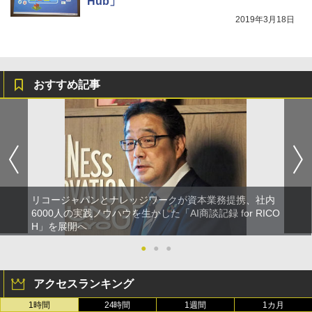
Hub」
2019年3月18日
おすすめ記事
リコージャパンとナレッジワークが資本業務提携、社内
6000人の実践ノウハウを生かした「AI商談記録 for RICO
H」を展開へ
●
●
●
アクセスランキング
1時間
24時間
1週間
1カ月