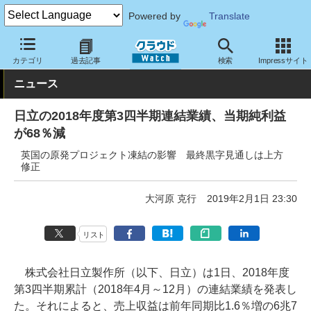
Powered by
Translate
クラウド Watch
トピック
事業戦略
国内
カテゴリ
過去記事
検索
Impressサイト
ニュース
日立の2018年度第3四半期連結業績、当期純利益
が68％減
英国の原発プロジェクト凍結の影響 最終黒字見通しは上方
修正
大河原 克行
2019年2月1日 23:30
リスト
株式会社日立製作所（以下、日立）は1日、2018年度
第3四半期累計（2018年4月～12月）の連結業績を発表し
た。それによると、売上収益は前年同期比1.6％増の6兆7