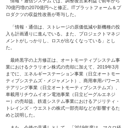
情報・通信システムでは、調整後営業利益で前年から
70億円増の2070億円へと修正。ITプラットフォーム＆プ
ロダクツの収益性改善が寄与した。
「情報・通信は、ストレージの原価低減や新機種の投
入も計画通りに進んでいる。また、プロジェクトマネジ
メントがしっかりし、ロスが出なくなっている」とし
た。
最終黒字の上方修正は、オートモーティブシステム事
業におけるクラリオン株式の売却に加えて、2019年3月
までに、エネルギーステーション事業（日立オートモー
ティブシステムズ・メジャメント）、商用車用パワース
テアリング事業（日立オートモーティブシステムズ）、
車載用リチウムイオン電池事業（日立ビーグルエネジ
ー）の売却益、鉄道システム事業におけるアジリティ・
トレインズ・ウエストの株式一部売却などが影響するた
めと説明した。
また、今後の見通しとして、「2019年度は、マクロ経