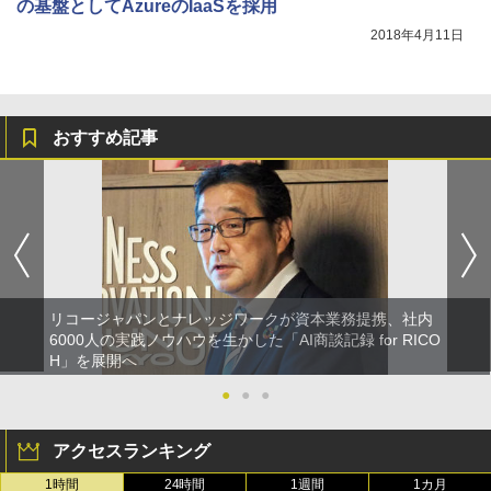
の基盤としてAzureのIaaSを採用
2018年4月11日
おすすめ記事
リコージャパンとナレッジワークが資本業務提携、社内
6000人の実践ノウハウを生かした「AI商談記録 for RICO
H」を展開へ
●
●
●
アクセスランキング
1時間
24時間
1週間
1カ月