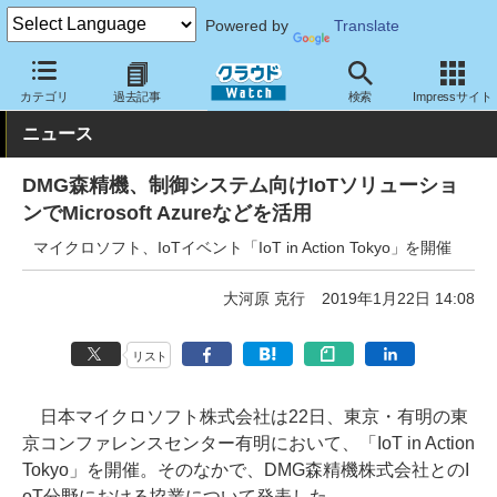
Powered by
Translate
クラウド Watch
トピック
協業・提携
国内
カテゴリ
過去記事
検索
Impressサイト
ニュース
DMG森精機、制御システム向けIoTソリューショ
ンでMicrosoft Azureなどを活用
マイクロソフト、IoTイベント「IoT in Action Tokyo」を開催
大河原 克行
2019年1月22日 14:08
リスト
日本マイクロソフト株式会社は22日、東京・有明の東
京コンファレンスセンター有明において、「IoT in Action
Tokyo」を開催。そのなかで、DMG森精機株式会社とのI
oT分野における協業について発表した。