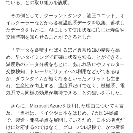
ている」との取り組みを説明。
その例として、クーラントタンク、油圧ユニット、オ
イルクーラーなどから各種温度系データを収集。蓄積し
たデータをもとに、AIによって使用状況に応じた寿命や
交換時期を知らせることができるとした。
「データを蓄積すればするほど異常検知の精度を高
め、早いタイミングで正確に状況を知ることができる。
温度系のデータ分析をもとに、あふれ防止やフィルター
交換検知、トレーサビリティへの利用などができるほ
か、ダウンタイムが短くなるといったメリットも生ま
れ、生産性が向上する。温度系だけでなく、機械系、電
気系でも同様の効果が期待できる」との狙いを示した。
さらに、Microsoft Azureを採用した理由についても言
及。「当社は、ドイツや日本をはじめ、7カ国14拠点
で、製造・開発拠点を展開しているため、日本の拠点だ
けに対応するのではなく、グローバル規模で、かつ産業