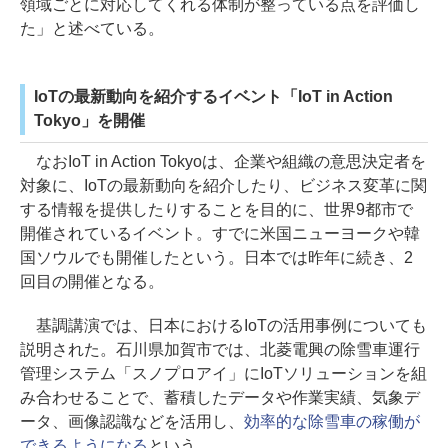
領域ごとに対応してくれる体制が整っている点を評価し
た」と述べている。
IoTの最新動向を紹介するイベント「IoT in Action
Tokyo」を開催
なおIoT in Action Tokyoは、企業や組織の意思決定者を
対象に、IoTの最新動向を紹介したり、ビジネス変革に関
する情報を提供したりすることを目的に、世界9都市で
開催されているイベント。すでに米国ニューヨークや韓
国ソウルでも開催したという。日本では昨年に続き、2
回目の開催となる。
基調講演では、日本におけるIoTの活用事例についても
説明された。石川県加賀市では、北菱電興の除雪車運行
管理システム「スノプロアイ」にIoTソリューションを組
み合わせることで、蓄積したデータや作業実績、気象デ
ータ、画像認識などを活用し、
効率的な除雪車の稼働が
できるようになる
という。