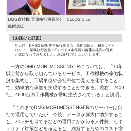
DMG森精機 専務執行役員の川
CELOS Club
島昭彦氏
【お詫びと訂正】
初出時、DMG森精機 専務執行役員の川島昭彦氏と、日本マイク
ロソフト 業務執行役員 IoTデバイス本部長の菖蒲谷雄氏の写真
が逆になっておりました。お詫びして訂正いたします。
一方のDMG MORI MESSENGERについては、「10年
以上前から取り組んでいるサービス。工作機械の稼働状
況を集約し、工場単位や会社単位で見える化すること
で、効率的な稼働を実現することができる。現在、2400
社、4600台の工作機械が常時接続されている」と説明。
「これまでDMG MORI MESSENGERのサーバーは自
社で運用していたが、今後、データが膨大に増加するこ
と、パッチを当てるなどの運用にかかわる人件費、セキ
ュリティ対策などを考えると、維持するためのコスト増