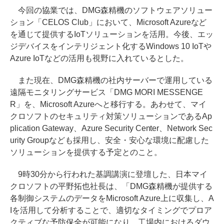
今回の協業では、DMG森精機のソフトウェアソリュー
ション「CELOS Club」において、Microsoft Azureなど
を通じて提供するIoTソリューションを活用。今後、エッ
ジデバイスをインテリジェント化するWindows 10 IoTや
Azure IoTなどの活用も視野に入れているとした。
また現在、DMG森精機の社内サーバーで運用している
遠隔モニタリングサービス「DMG MORI MESSENGE
R」を、Microsoft Azureへと移行する。あわせて、マイ
クロソフトのセキュリティ対策ソリューションであるAp
plication Gateway、Azure Security Center、Network Sec
urity Groupなども採用し、安全・安心な環境に配慮した
ソリューションを提供する予定とのこと。
9時30分から行われた基調講演に登壇した、日本マイ
クロソフトの平野拓也社長は、「DMG森精機が提供する
各制御システムのデータをMicrosoft Azure上に収集し、A
Iを活用して分析することで、適切なタイミングでプロア
クティブな予防保全が可能になり、工場内におけるダウ