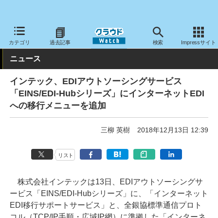
クラウド Watch
サービス・ソフト
サービス
業務関連
カテゴリ
過去記事
検索
Impressサイト
ニュース
インテック、EDIアウトソーシングサービス
「EINS/EDI-Hubシリーズ」にインターネットEDI
への移行メニューを追加
三柳 英樹
2018年12月13日 12:39
リスト
株式会社インテックは13日、EDIアウトソーシングサ
ービス「EINS/EDI-Hubシリーズ」に、「インターネット
EDI移行サポートサービス」と、全銀協標準通信プロト
コル（TCP/IP手順・広域IP網）に準拠した「インターネ