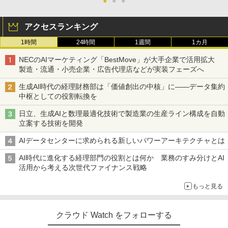
●
●
●
アクセスランキング
1時間
24時間
1週間
1カ月
NECのAIマーケティング「BestMove」が大手企業で活用拡大
製造・流通・小売企業・広告代理店などが実装フェーズへ
生成AI時代の経理財務部は「価値創出の中核」に――データ集約
中枢としての役割転換を
日立、生成AIと数理最適化技術で製造業の生産ライン構成を自動
立案する技術を開発
AIデータセンターに求められる新しいパワーアーキテクチャとは
AI時代に進化する経理部門の役割とは何か 業務のすみ分けとAI
活用から考える次世代ファイナンス戦略
もっと見る
クラウド Watch をフォローする