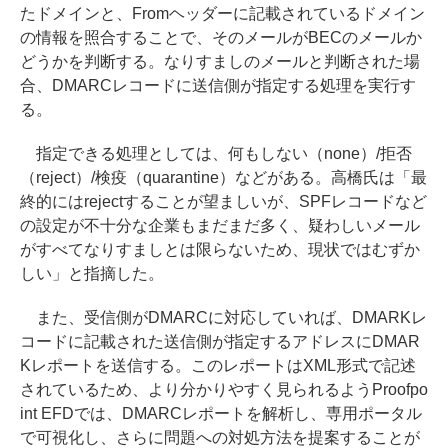
たドメインと、Fromヘッダーに記載されているドメイン
の情報を照合することで、そのメールがBECのメールか
どうかを判断する。なりすましのメールと判断された場
合、DMARCレコードに送信側が指定する処理を実行す
る。
指定できる処理としては、何もしない（none）/拒否
（reject）/検疫（quarantine）などがある。高橋氏は「最
終的にはrejectすることが望ましいが、SPFレコードなど
の設定が不十分な企業もまだまだ多く、疑わしいメール
がすべてなりすましとは限らないため、現状ではむずか
しい」と指摘した。
また、受信側がDMARCに対応していれば、DMARKレ
コードに記載された送信側が指定するアドレスにDMAR
Kレポートを送信する。このレポートはXML形式で記述
されているため、より分かりやすく見られるようProofpo
int EFDでは、DMARCレポートを解析し、専用ポータル
で可視化し、さらに問題への対処方法を提案することが