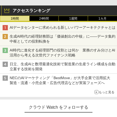
アクセスランキング
1時間
24時間
1週間
1カ月
AIデータセンターに求められる新しいパワーアーキテクチャとは
生成AI時代の経理財務部は「価値創出の中核」に――データ集約
中枢としての役割転換を
AI時代に進化する経理部門の役割とは何か 業務のすみ分けとAI
活用から考える次世代ファイナンス戦略
日立、生成AIと数理最適化技術で製造業の生産ライン構成を自動
立案する技術を開発
NECのAIマーケティング「BestMove」が大手企業で活用拡大
製造・流通・小売企業・広告代理店などが実装フェーズへ
もっと見る
クラウド Watch をフォローする