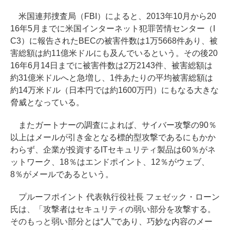
米国連邦捜査局（FBI）によると、2013年10月から20
16年5月までに米国インターネット犯罪苦情センター（I
C3）に報告されたBECの被害件数は1万5668件あり、被
害総額は約11億米ドルにも及んでいるという。その後20
16年6月14日までに被害件数は2万2143件、被害総額は
約31億米ドルへと急増し、1件あたりの平均被害総額は
約14万米ドル（日本円では約1600万円）にもなる大きな
脅威となっている。
またガートナーの調査によれば、サイバー攻撃の90％
以上はメールが引き金となる標的型攻撃であるにもかか
わらず、企業が投資するITセキュリティ製品は60％がネ
ットワーク、18％はエンドポイント、12％がウェブ、
8％がメールであるという。
プルーフポイント 代表執行役社長 フェゼック・ローン
氏は、「攻撃者はセキュリティの弱い部分を攻撃する。
そのもっと弱い部分とは“人”であり、巧妙な内容のメー