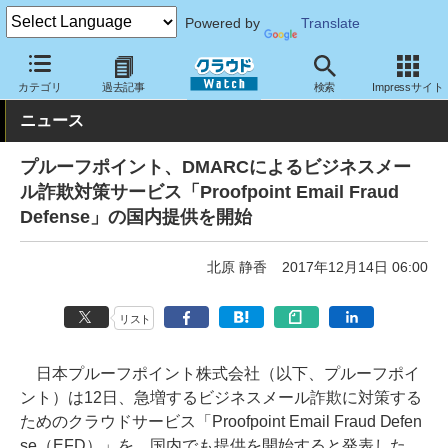
Powered by
Translate
クラウド Watch
セキュリティ
標的型攻撃対策
カテゴリ
過去記事
検索
Impressサイト
ニュース
プルーフポイント、DMARCによるビジネスメー
ル詐欺対策サービス「Proofpoint Email Fraud
Defense」の国内提供を開始
北原 静香
2017年12月14日 06:00
リスト
日本プルーフポイント株式会社（以下、プルーフポイ
ント）は12日、急増するビジネスメール詐欺に対策する
ためのクラウドサービス「Proofpoint Email Fraud Defen
se（EFD）」を、国内でも提供を開始すると発表した。