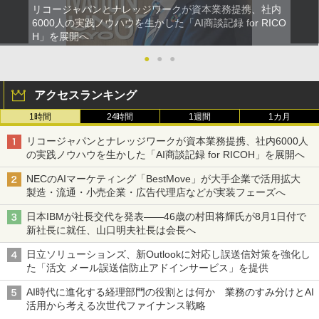
リコージャパンとナレッジワークが資本業務提携、社内
6000人の実践ノウハウを生かした「AI商談記録 for RICO
H」を展開へ
●
●
●
アクセスランキング
1時間
24時間
1週間
1カ月
リコージャパンとナレッジワークが資本業務提携、社内6000人
の実践ノウハウを生かした「AI商談記録 for RICOH」を展開へ
NECのAIマーケティング「BestMove」が大手企業で活用拡大
製造・流通・小売企業・広告代理店などが実装フェーズへ
日本IBMが社長交代を発表――46歳の村田将輝氏が8月1日付で
新社長に就任、山口明夫社長は会長へ
日立ソリューションズ、新Outlookに対応し誤送信対策を強化し
た「活文 メール誤送信防止アドインサービス」を提供
AI時代に進化する経理部門の役割とは何か 業務のすみ分けとAI
活用から考える次世代ファイナンス戦略