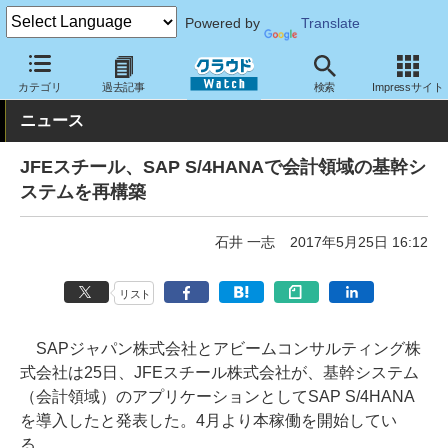
Powered by
Translate
クラウド Watch
トピック
導入事例
基幹業務
カテゴリ
過去記事
検索
Impressサイト
ニュース
JFEスチール、SAP S/4HANAで会計領域の基幹シ
ステムを再構築
石井 一志
2017年5月25日 16:12
リスト
SAPジャパン株式会社とアビームコンサルティング株
式会社は25日、JFEスチール株式会社が、基幹システム
（会計領域）のアプリケーションとしてSAP S/4HANA
を導入したと発表した。4月より本稼働を開始してい
る。