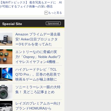
【海外ITトピックス】 着衣写真もヌードに AI
が可能にするフェイク画像への深い懸念
もっと見る
Special Site
Amazon プライムデー過去最
安! Anker注目プロジェクタ
ー3モデルを使ってみた
エントリーなのに脅威の実
力!「Osprey」Noble Audioワ
イヤレスイヤフォン4機種を
一気に聴く
ハイグレードテレビ「TCL
Q7D Pro」。圧巻の色彩美で
映画＆ゲームが極上体験に
ソニーミラーレス一眼の大特
集！ 見どころ記事まとめ
レイズのプレミアムカー向け
ブランドHOMURAから