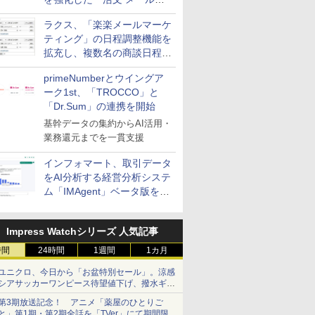
送信防止アドインサービス」
ラクス、「楽楽メールマーケ
を提供
ティング」の日程調整機能を
拡充し、複数名の商談日程調
整を効率化
primeNumberとウイングア
ーク1st、「TROCCO」と
「Dr.Sum」の連携を開始
基幹データの集約からAI活用・
業務還元までを一貫支援
インフォマート、取引データ
をAI分析する経営分析システ
ム「IMAgent」ベータ版を提
供
Impress Watchシリーズ 人気記事
時間
24時間
1週間
1カ月
ユニクロ、今日から「お盆特別セール」。涼感
シアサッカーワンピース待望値下げ、撥水ギア
ショーツは1990円に
第3期放送記念！ アニメ「薬屋のひとりご
と」第1期・第2期全話を「TVer」にて期間限定