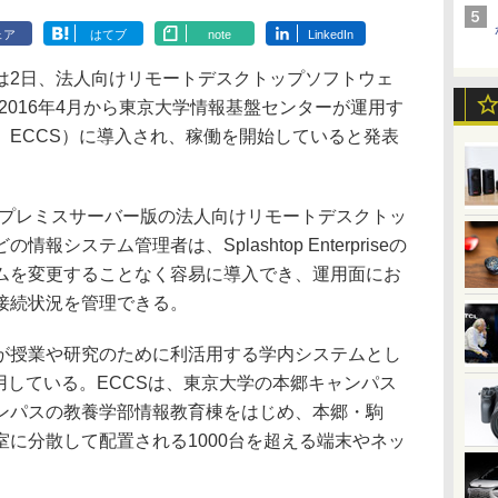
ェア
はてブ
note
LinkedIn
2日、法人向けリモートデスクトップソフトウェ
ise」が、2016年4月から東京大学情報基盤センターが運用す
、ECCS）に導入され、稼働を開始していると発表
seは、オンプレミスサーバー版の法人向けリモートデスクトッ
システム管理者は、Splashtop Enterpriseの
ムを変更することなく容易に導入でき、運用面にお
接続状況を管理できる。
授業や研究のために利活用する学内システムとし
用している。ECCSは、東京大学の本郷キャンパス
ンパスの教養学部情報教育棟をはじめ、本郷・駒
に分散して配置される1000台を超える端末やネッ