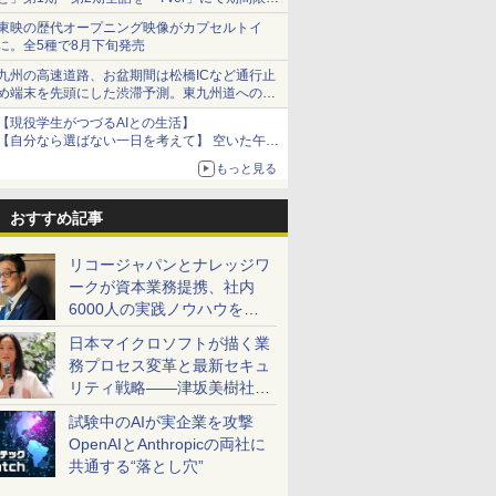
で順次無料配信開始
東映の歴代オープニング映像がカプセルトイ
に。全5種で8月下旬発売
九州の高速道路、お盆期間は松橋ICなど通行止
め端末を先頭にした渋滞予測。東九州道への迂
回は料金調整を実施
【現役学生がつづるAIとの生活】
【自分なら選ばない一日を考えて】 空いた午後
をチャッピーに捧げたら、思わぬ絶景に出会っ
もっと見る
た話
おすすめ記事
リコージャパンとナレッジワ
ークが資本業務提携、社内
6000人の実践ノウハウを生
かした「AI商談記録 for
日本マイクロソフトが描く業
RICOH」を展開へ
務プロセス変革と最新セキュ
リティ戦略――津坂美樹社長
が2027年度戦略を説明
試験中のAIが実企業を攻撃
OpenAIとAnthropicの両社に
共通する“落とし穴”