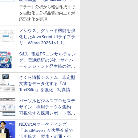
導入
アラート分析から報告作成まで
を自動化し分析品質の向上と対
応迅速化を実現
メシウス、グリッド機能を強
化したJavaScript UIライブラ
リ「Wijmo 2026J v1.1」
S&J、電通PRコンサルティン
グ、電通総研の3社、サイバ
ーインシデント発生時の対応
と危機管理広報を一体的に訓
さくら情報システム、非定型
練するプログラムを提供
文書をデータ化する「AI
TextSifta」を強化 写真情報
のデータ化などに対応
パーソルビジネスプロセスデ
ザイン、採用データを集約・
可視化する採用レポート高速
化サービスを提供
NECのAIマーケティング
「BestMove」が大手企業で
活用拡大 製造・流通・小売