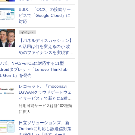
企業・広告代理店などが実装
BBIX、「OCX」の接続サー
フェーズへ
ビスで「Google Cloud」に
対応
イベント
【パネルディスカッション】
AI活用は何を変えるのか 攻
めのファイナンスを実現する
業務設計とマインドセット変
ノボ、NFC/FeliCaに対応する11型
革
droidタブレット「Lenovo ThinkTab
11 Gen 1」を発売
レコモット、「moconavi
LGWANクラウドゲートウェ
イサービス」で新たに5種類
のサービスと連携開始
利用可能サービスは計102種類
に拡大
日立ソリューションズ、新
Outlookに対応し誤送信対策
を強化した「活文 メール誤