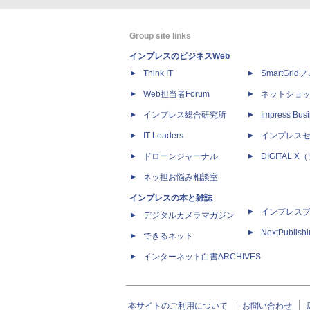
Group site links
インプレスのビジネスWeb
Think IT
SmartGri
Web担当者Forum
ネットショ
インプレス総合研究所
Impress Busi
IT Leaders
インプレス
ドローンジャーナル
DIGITAL
ネッ担お悩み相談室
インプレスの本と雑誌
インプレス
デジタルカメラマガジン
NextPublish
できるネット
インターネット白書ARCHIVES
本サイトのご利用について
お問い合わせ