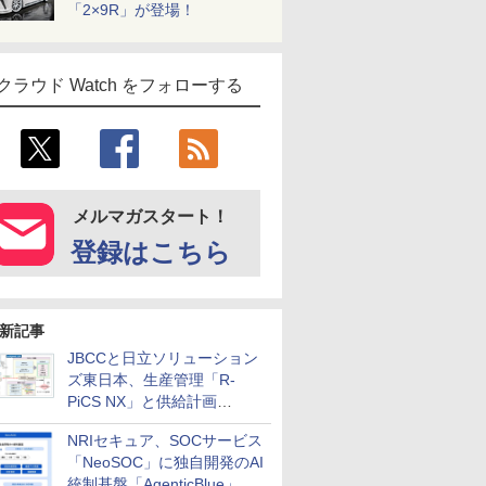
「2×9R」が登場！
クラウド Watch をフォローする
メルマガスタート！
登録はこちら
新記事
JBCCと日立ソリューション
ズ東日本、生産管理「R-
PiCS NX」と供給計画
「scSQUARE ISP」の連携サ
NRIセキュア、SOCサービス
ービスを提供開始
「NeoSOC」に独自開発のAI
統制基盤「AgenticBlue」を