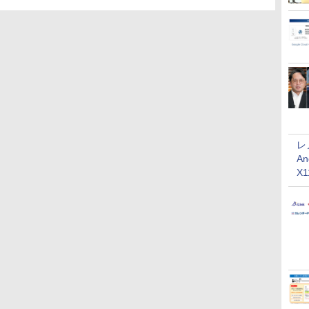
レ
An
X