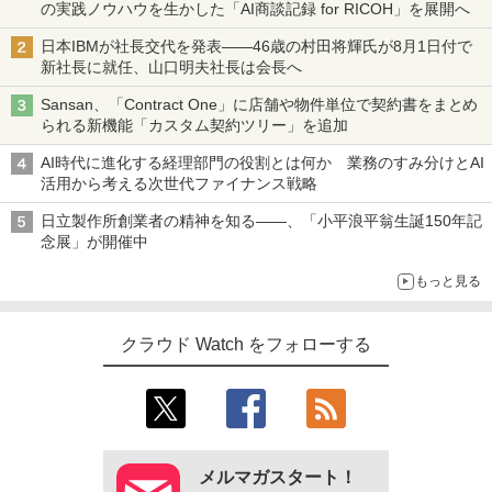
の実践ノウハウを生かした「AI商談記録 for RICOH」を展開へ
日本IBMが社長交代を発表――46歳の村田将輝氏が8月1日付で
新社長に就任、山口明夫社長は会長へ
Sansan、「Contract One」に店舗や物件単位で契約書をまとめ
られる新機能「カスタム契約ツリー」を追加
AI時代に進化する経理部門の役割とは何か 業務のすみ分けとAI
活用から考える次世代ファイナンス戦略
日立製作所創業者の精神を知る――、「小平浪平翁生誕150年記
念展」が開催中
もっと見る
クラウド Watch をフォローする
メルマガスタート！