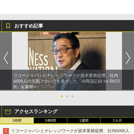
おすすめ記事
リコージャパンとナレッジワークが資本業務提携、社内
6000人の実践ノウハウを生かした「AI商談記録 for RICO
H」を展開へ
●
●
●
アクセスランキング
1時間
24時間
1週間
1カ月
リコージャパンとナレッジワークが資本業務提携、社内6000人