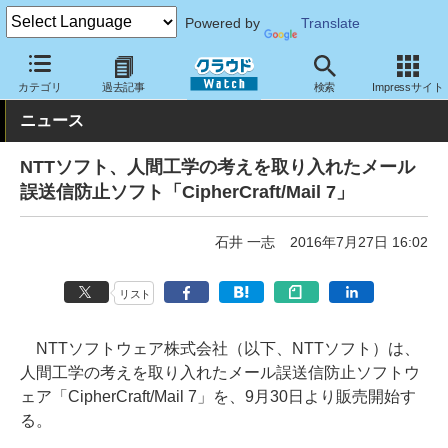
Powered by
Translate
クラウド Watch
セキュリティ
セキュリティソフト
カテゴリ
過去記事
検索
Impressサイト
ニュース
NTTソフト、人間工学の考えを取り入れたメール
誤送信防止ソフト「CipherCraft/Mail 7」
石井 一志
2016年7月27日 16:02
リスト
NTTソフトウェア株式会社（以下、NTTソフト）は、
人間工学の考えを取り入れたメール誤送信防止ソフトウ
ェア「CipherCraft/Mail 7」を、9月30日より販売開始す
る。