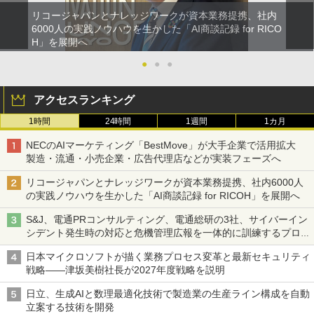
リコージャパンとナレッジワークが資本業務提携、社内
6000人の実践ノウハウを生かした「AI商談記録 for RICO
H」を展開へ
●
●
●
アクセスランキング
1時間
24時間
1週間
1カ月
NECのAIマーケティング「BestMove」が大手企業で活用拡大
製造・流通・小売企業・広告代理店などが実装フェーズへ
リコージャパンとナレッジワークが資本業務提携、社内6000人
の実践ノウハウを生かした「AI商談記録 for RICOH」を展開へ
S&J、電通PRコンサルティング、電通総研の3社、サイバーイン
シデント発生時の対応と危機管理広報を一体的に訓練するプログ
ラムを提供
日本マイクロソフトが描く業務プロセス変革と最新セキュリティ
戦略――津坂美樹社長が2027年度戦略を説明
日立、生成AIと数理最適化技術で製造業の生産ライン構成を自動
立案する技術を開発