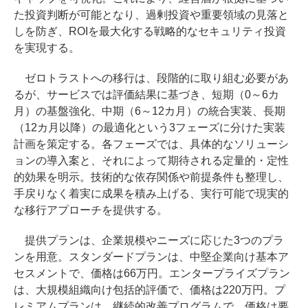
た投資判断が可能となり、過剰投資や重要領域の見落と
しを防ぎ、ROIを最大化する戦略的なセキュリティ投資
を実現する。
ゼロトラストへの移行は、段階的に取り組む必要があ
るが、サービスでは評価結果に基づき、短期（0～6カ
月）の基盤強化、中期（6～12カ月）の統合実装、長期
（12カ月以降）の最適化という3フェーズに分けた実装
計画を策定する。各フェーズでは、具体的なソリューシ
ョンの導入案と、それによって期待される定量的・定性
的効果を明示。技術的な依存関係や前提条件も整理し、
手戻りなく着実に成果を積み上げる、実行可能で現実的
な移行アプローチを提供する。
提供プランは、企業規模やニーズに応じた3つのプラ
ンを用意。スタンダードプランは、中堅企業向け基本ア
セスメントで、価格は66万円。エンタープライズプラン
は、大規模組織向け包括的評価で、価格は220万円。プ
レミアムプランは、継続的改善プログラムで、価格は要