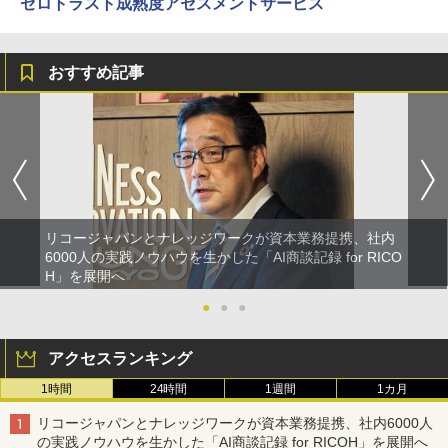
ゼロトラスト成熟度アセスメントサービス
おすすめ記事
リコージャパンとナレッジワークが資本業務提携、社内
6000人の実践ノウハウを生かした「AI商談記録 for RICO
H」を展開へ
●
●
●
アクセスランキング
1時間
24時間
1週間
1カ月
リコージャパンとナレッジワークが資本業務提携、社内6000人
の実践ノウハウを生かした「AI商談記録 for RICOH」を展開へ