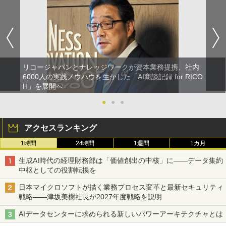
リコージャパンとナレッジワークが資本業務提携、社内
6000人の実践ノウハウを生かした「AI商談記録 for RICO
H」を展開へ
●
●
●
アクセスランキング
1時間
24時間
1週間
1カ月
生成AI時代の経理財務部は「価値創出の中核」に――データ集約
中枢としての役割転換を
日本マイクロソフトが描く業務プロセス変革と最新セキュリティ
戦略――津坂美樹社長が2027年度戦略を説明
AIデータセンターに求められる新しいパワーアーキテクチャとは