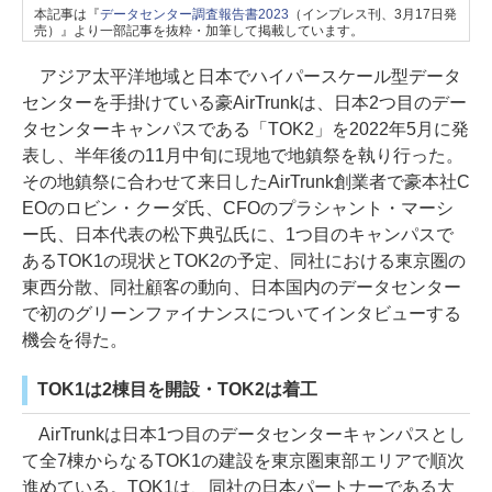
本記事は『
データセンター調査報告書2023
（インプレス刊、3月17日発
売）』より一部記事を抜粋・加筆して掲載しています。
アジア太平洋地域と日本でハイパースケール型データ
センターを手掛けている豪AirTrunkは、日本2つ目のデー
タセンターキャンパスである「TOK2」を2022年5月に発
表し、半年後の11月中旬に現地で地鎮祭を執り行った。
その地鎮祭に合わせて来日したAirTrunk創業者で豪本社C
EOのロビン・クーダ氏、CFOのプラシャント・マーシ
ー氏、日本代表の松下典弘氏に、1つ目のキャンパスで
あるTOK1の現状とTOK2の予定、同社における東京圏の
東西分散、同社顧客の動向、日本国内のデータセンター
で初のグリーンファイナンスについてインタビューする
機会を得た。
TOK1は2棟目を開設・TOK2は着工
AirTrunkは日本1つ目のデータセンターキャンパスとし
て全7棟からなるTOK1の建設を東京圏東部エリアで順次
進めている。TOK1は、同社の日本パートナーである大