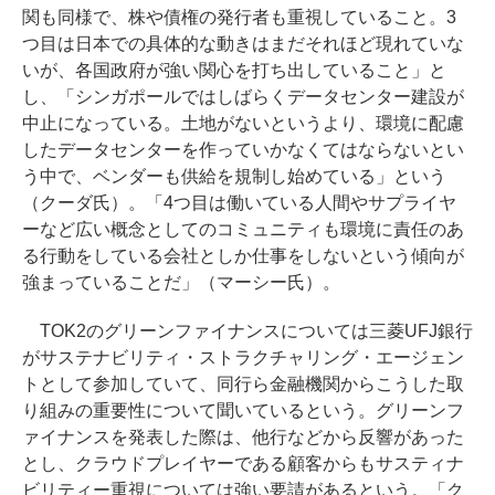
関も同様で、株や債権の発行者も重視していること。3
つ目は日本での具体的な動きはまだそれほど現れていな
いが、各国政府が強い関心を打ち出していること」と
し、「シンガポールではしばらくデータセンター建設が
中止になっている。土地がないというより、環境に配慮
したデータセンターを作っていかなくてはならないとい
う中で、ベンダーも供給を規制し始めている」という
（クーダ氏）。「4つ目は働いている人間やサプライヤ
ーなど広い概念としてのコミュニティも環境に責任のあ
る行動をしている会社としか仕事をしないという傾向が
強まっていることだ」（マーシー氏）。
TOK2のグリーンファイナンスについては三菱UFJ銀行
がサステナビリティ・ストラクチャリング・エージェン
トとして参加していて、同行ら金融機関からこうした取
り組みの重要性について聞いているという。グリーンフ
ァイナンスを発表した際は、他行などから反響があった
とし、クラウドプレイヤーである顧客からもサスティナ
ビリティー重視については強い要請があるという。「ク