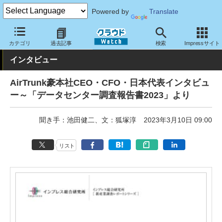
Powered by
Translate
クラウド Watch
ハード・インフラ
データセンター
カテゴリ
過去記事
検索
Impressサイト
インタビュー
AirTrunk豪本社CEO・CFO・日本代表インタビュ
ー～「データセンター調査報告書2023」より
聞き手：池田健二、文：狐塚淳
2023年3月10日 09:00
リスト