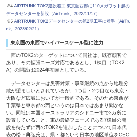
※4
AIRTRUNK TOK2建設着工 東京圏西部に110メガワット超の
データセンターを新設（AirTrunk、2022/11/17）
※5
AIRTRUNK TOK2データセンターの第2期工事に着手（AirTru
nk、2023/02/21）
東京圏の東西でハイパースケール型に注力
西のTOK2のターゲットについて同社は、既存顧客で
あり、その拡張ニーズ対応であるとし、1棟目（TOK2-
A）の開設は2024年初頭としている。
データセンターは災害対策・事業継続の点から地理分
散が望ましいとされているが、1つ目・2つ目なら東京・
大阪など広域においてが一般的である。そのため東西が
千葉県と東京都の西というのは日本ではあまり聞かな
い。同社は本国オーストラリアのシドニー市で3カ所に
設置していること、東の最終フェーズである7棟目の開
設を待たずに西のTOK2を追加したことについて日本代
表の松下典弘氏は、県・都という日本の地区単位をCEO