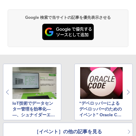
Google 検索で当サイトの記事を優先表示させる
IoT技術でデータセン
“デベロッパーによる
ター管理を効率化―
デベロッパーのための
―、シュナイダーエレ
イベント” Oracle Cod
クトリックの「EcoStr
e Tokyo 2019が開催
uxure」
［イベント］の他の記事を見る