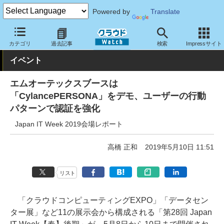
Powered by
Translate
クラウド Watch
イベント
Japan IT Week
Japan IT Week 春 2
カテゴリ
過去記事
検索
Impressサイト
イベント
エムオーテックスブースは
「CylancePERSONA」をデモ、ユーザーの行動
パターンで認証を強化
Japan IT Week 2019会場レポート
高橋 正和
2019年5月10日 11:51
リスト
「クラウドコンピューティングEXPO」「データセン
ター展」など11の展示会から構成される「第28回 Japan