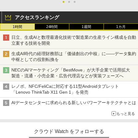
●
●
●
アクセスランキング
1時間
24時間
1週間
1カ月
日立、生成AIと数理最適化技術で製造業の生産ライン構成を自動
立案する技術を開発
生成AI時代の経理財務部は「価値創出の中核」に――データ集約
中枢としての役割転換を
NECのAIマーケティング「BestMove」が大手企業で活用拡大
製造・流通・小売企業・広告代理店などが実装フェーズへ
レノボ、NFC/FeliCaに対応する11型Androidタブレット
「Lenovo ThinkTab X11 Gen 1」を発売
AIデータセンターに求められる新しいパワーアーキテクチャとは
もっと見る
クラウド Watch をフォローする