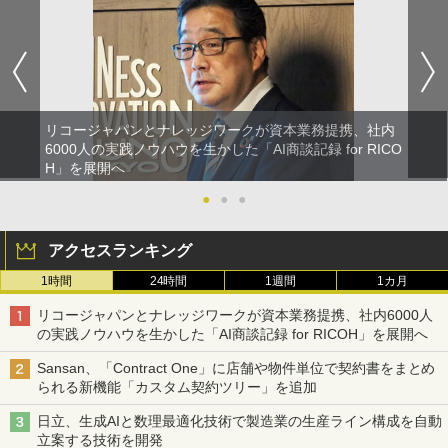
リコージャパンとナレッジワークが資本業務提携、社内
6000人の実践ノウハウを生かした「AI商談記録 for RICO
H」を展開へ
●
●
●
アクセスランキング
1時間
24時間
1週間
1カ月
リコージャパンとナレッジワークが資本業務提携、社内6000人
の実践ノウハウを生かした「AI商談記録 for RICOH」を展開へ
Sansan、「Contract One」に店舗や物件単位で契約書をまとめ
られる新機能「カスタム契約ツリー」を追加
日立、生成AIと数理最適化技術で製造業の生産ライン構成を自動
立案する技術を開発