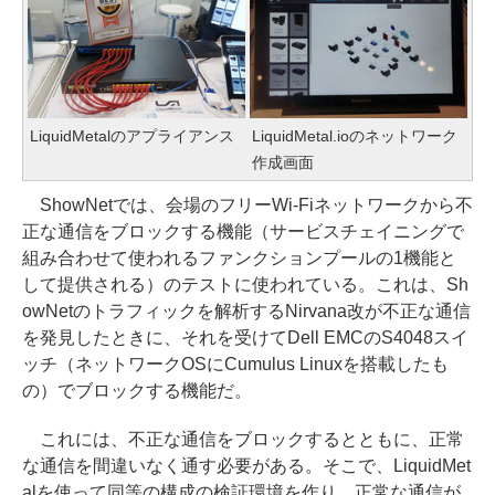
LiquidMetalのアプライアンス
LiquidMetal.ioのネットワーク
作成画面
ShowNetでは、会場のフリーWi-Fiネットワークから不
正な通信をブロックする機能（サービスチェイニングで
組み合わせて使われるファンクションプールの1機能と
して提供される）のテストに使われている。これは、Sh
owNetのトラフィックを解析するNirvana改が不正な通信
を発見したときに、それを受けてDell EMCのS4048スイ
ッチ（ネットワークOSにCumulus Linuxを搭載したも
の）でブロックする機能だ。
これには、不正な通信をブロックするとともに、正常
な通信を間違いなく通す必要がある。そこで、LiquidMet
alを使って同等の構成の検証環境を作り、正常な通信が