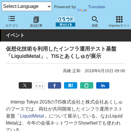
Powered by
Translate
クラウド Watch
イベント
Interop
2018
カテゴリ
過去記事
検索
Impressサイト
イベント
仮想化技術を利用したインフラ運用テスト基盤
「LiquidMetal」、TISとあくしゅが展示
高橋 正和
2018年6月15日 09:00
リスト
Interop Tokyo 2018のTIS株式会社と株式会社あくしゅ
のブースでは、両社が共同開発したインフラ運用テスト
基盤「
LiquidMetal
」について展示している。なおLiquid
Metalは、今年の会場ネットワークShowNetでも使われ
ている。