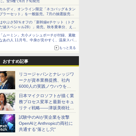
に。全5種で8月下旬発売
カルディ、オンライン限定「ネコバッグ＆タン
ブラーセット」を一般販売。7月の抽選販売の
当選無効分
はやぶさ50％オフの「新幹線eチケット（トク
だ値スペシャル28）」発売。秋冬乗車分、えき
ねっと限定
「ムーミン」大小メッシュポーチが付録、素敵
なあの人 11月号。中身が見やすく、温泉スパに
も使える
もっと見る
おすすめ記事
リコージャパンとナレッジワ
ークが資本業務提携、社内
6000人の実践ノウハウを生
かした「AI商談記録 for
日本マイクロソフトが描く業
RICOH」を展開へ
務プロセス変革と最新セキュ
リティ戦略――津坂美樹社長
が2027年度戦略を説明
試験中のAIが実企業を攻撃
OpenAIとAnthropicの両社に
共通する“落とし穴”