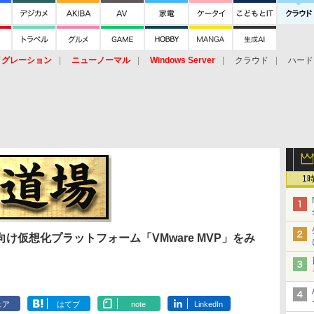
イグレーション
ニューノーマル
Windows Server
クラウド
ハード
トピック
ストレージ（HW）
オープンソース
SaaS
標的型
ント
1
け仮想化プラットフォーム「VMware MVP」をみ
ェア
はてブ
note
LinkedIn