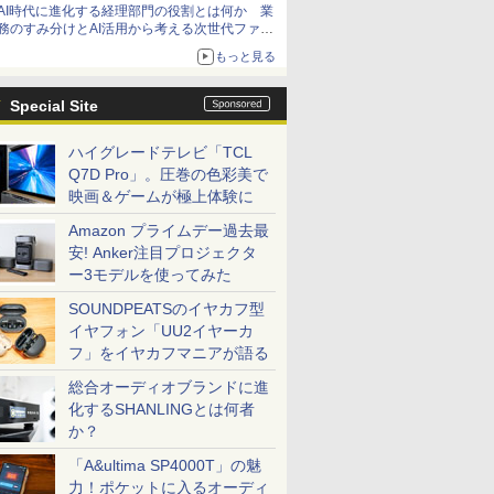
AI時代に進化する経理部門の役割とは何か 業
務のすみ分けとAI活用から考える次世代ファイ
ナンス戦略
もっと見る
Special Site
ハイグレードテレビ「TCL
Q7D Pro」。圧巻の色彩美で
映画＆ゲームが極上体験に
Amazon プライムデー過去最
安! Anker注目プロジェクタ
ー3モデルを使ってみた
SOUNDPEATSのイヤカフ型
イヤフォン「UU2イヤーカ
フ」をイヤカフマニアが語る
総合オーディオブランドに進
化するSHANLINGとは何者
か？
「A&ultima SP4000T」の魅
力！ポケットに入るオーディ