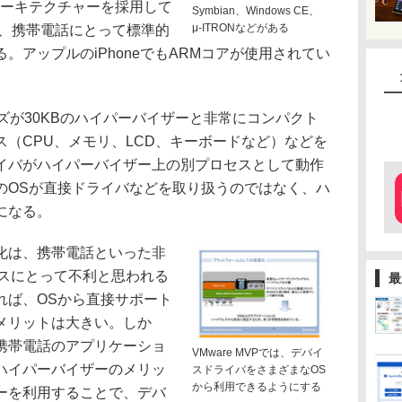
アーキテクチャーを採用して
Symbian、Windows CE、
μ-ITRONなどがある
は、携帯電話にとって標準的
。アップルのiPhoneでもARMコアが使用されてい
イズが30KBのハイパーバイザーと非常にコンパクト
（CPU、メモリ、LCD、キーボードなど）などを
イバがハイパーバイザー上の別プロセスとして動作
のOSが直接ドライバなどを取り扱うのではなく、ハ
になる。
化は、携帯電話といった非
イスにとって不利と思われる
最
れば、OSから直接サポート
メリットは大きい。しか
携帯電話のアプリケーショ
VMware MVPでは、デバイ
ハイパーバイザーのメリッ
スドライバをさまざまなOS
から利用できるようにする
ーを利用することで、デバ