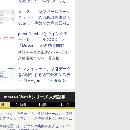
を強化した「活文 メール誤
送信防止アドインサービス」
ラクス、「楽楽メールマーケ
を提供
ティング」の日程調整機能を
拡充し、複数名の商談日程調
整を効率化
primeNumberとウイングア
ーク1st、「TROCCO」と
「Dr.Sum」の連携を開始
基幹データの集約からAI活用・
業務還元までを一貫支援
インフォマート、取引データ
をAI分析する経営分析システ
ム「IMAgent」ベータ版を提
供
Impress Watchシリーズ 人気記事
時間
24時間
1週間
1カ月
ユニクロ、今日から「お盆特別セール」。涼感
シアサッカーワンピース待望値下げ、撥水ギア
ショーツは1990円に
東映の歴代オープニング映像がカプセルトイ