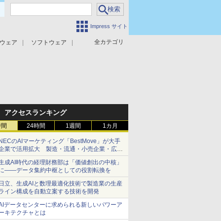
Impress サイト
全カテゴリ
ウェア
ソフトウェア
攻撃対策
マルウェア対策
アクセスランキング
時間
24時間
1週間
1カ月
NECのAIマーケティング「BestMove」が大手
企業で活用拡大 製造・流通・小売企業・広告
代理店などが実装フェーズへ
生成AI時代の経理財務部は「価値創出の中核」
に――データ集約中枢としての役割転換を
日立、生成AIと数理最適化技術で製造業の生産
ライン構成を自動立案する技術を開発
AIデータセンターに求められる新しいパワーア
ーキテクチャとは