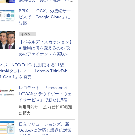
活用拡大 製造・流通・小売
企業・広告代理店などが実装
BBIX、「OCX」の接続サー
フェーズへ
ビスで「Google Cloud」に
対応
イベント
【パネルディスカッション】
AI活用は何を変えるのか 攻
めのファイナンスを実現する
業務設計とマインドセット変
ノボ、NFC/FeliCaに対応する11型
革
droidタブレット「Lenovo ThinkTab
11 Gen 1」を発売
レコモット、「moconavi
LGWANクラウドゲートウェ
イサービス」で新たに5種類
のサービスと連携開始
利用可能サービスは計102種類
に拡大
日立ソリューションズ、新
Outlookに対応し誤送信対策