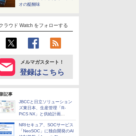
オの醍醐味
クラウド Watch をフォローする
メルマガスタート！
登録はこちら
新記事
JBCCと日立ソリューション
ズ東日本、生産管理「R-
PiCS NX」と供給計画
「scSQUARE ISP」の連携サ
NRIセキュア、SOCサービス
ービスを提供開始
「NeoSOC」に独自開発のAI