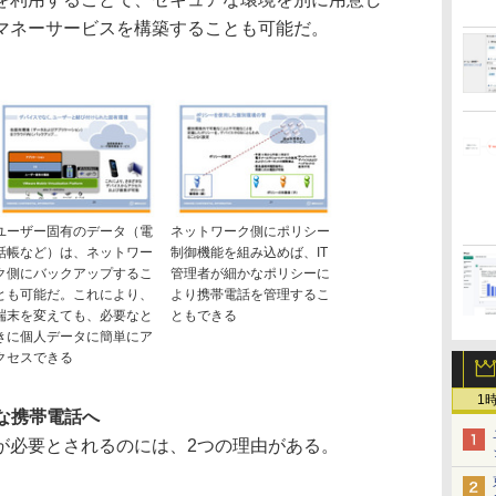
マネーサービスを構築することも可能だ。
ユーザー固有のデータ（電
ネットワーク側にポリシー
話帳など）は、ネットワー
制御機能を組み込めば、IT
ク側にバックアップするこ
管理者が細かなポリシーに
とも可能だ。これにより、
より携帯電話を管理するこ
端末を変えても、必要なと
ともできる
きに個人データに簡単にア
クセスできる
1
な携帯電話へ
必要とされるのには、2つの理由がある。