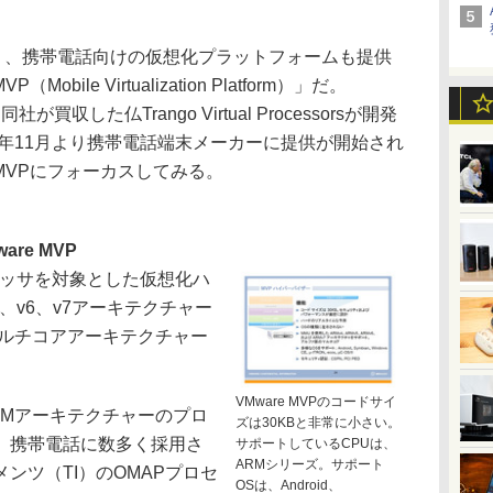
なく、携帯電話向けの仮想化プラットフォームも提供
bile Virtualization Platform）」だ。
社が買収した仏Trango Virtual Processorsが開発
8年11月より携帯電話端末メーカーに提供が開始され
 MVPにフォーカスしてみる。
re MVP
ロセッサを対象とした仮想化ハ
5、v6、v7アーキテクチャー
マルチコアアーキテクチャー
VMware MVPのコードサイ
Mアーキテクチャーのプロ
ズは30KBと非常に小さい。
、携帯電話に数多く採用さ
サポートしているCPUは、
ARMシリーズ。サポート
ンツ（TI）のOMAPプロセ
OSは、Android、