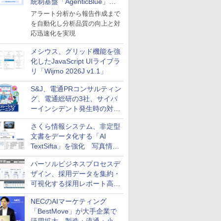
統制基盤「AgenticBlue」を
導入
アラート分析から報告作成まで
を自動化し分析品質の向上と対
応迅速化を実現
メシウス、グリッド機能を強
化したJavaScript UIライブラ
リ「Wijmo 2026J v1.1」
S&J、電通PRコンサルティン
グ、電通総研の3社、サイバ
ーインシデント発生時の対応
と危機管理広報を一体的に訓
さくら情報システム、非定型
練するプログラムを提供
文書をデータ化する「AI
TextSifta」を強化 写真情報
のデータ化などに対応
パーソルビジネスプロセスデ
ザイン、採用データを集約・
可視化する採用レポート高速
化サービスを提供
NECのAIマーケティング
「BestMove」が大手企業で