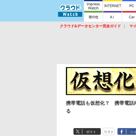
クラウド&データセンター完全ガイド
マ
サービス
セキュリティ
ネットワーク
スイッチ
ルータ
導入事例
イベ
携帯電話も仮想化？ 携帯電話向
る
ポスト
リスト
シ