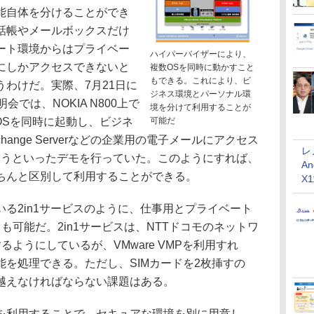
能自体を分けることができ
話帳やメールボックスだけ
ート環境からはプライベー
ハイパーバイザーにより、
にしかアクセスできないと
複数OSを同時に動かすこと
もできる。これにより、ビ
わけだ。実際、7月21日に
ジネス環境とパーソナル環
明会では、NOKIA N800上で
境を分けて利用することが
2つのOSを同時に起動し、ビジネ
可能だ
xchange Serverなどの企業用の電子メールにアクセス
レ
dを使うといったデモを行っていた。このようにすれば、
An
ちんと区別して利用することができる。
X
る2in1サービスのように、仕事用とプライベート
も可能だ。2in1サービスは、NTTドコモのネットワ
ようにしているが、VMware VMPを利用すれ
を処理できる。ただし、SIMカードを2枚挿すの
越えなければならない課題はある。
利用することで、セキュアな環境を別に用意し