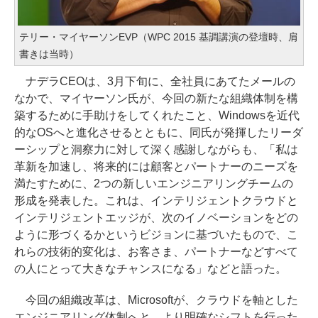
テリー・マイヤーソンEVP（WPC 2015 基調講演の登壇時、肩
書きは当時）
ナデラCEOは、3月下旬に、全社員にあてたメールの
なかで、マイヤーソン氏が、今回の新たな組織体制を構
築するために手助けをしてくれたこと、Windowsを近代
的なOSへと進化させるとともに、同氏が発揮したリーダ
ーシップと洞察力に対して深く感謝しながらも、「私は
革新を加速し、将来的には顧客とパートナーのニーズを
満たすために、2つの新しいエンジニアリングチームの
形成を発表した。これは、インテリジェントクラウドと
インテリジェントエッジが、次のイノベーションをどの
ように形づくるかというビジョンに基づいたもので、こ
れらの技術的変化は、お客さま、パートナーなどすべて
の人にとって大きなチャンスになる」などと語った。
今回の組織改革は、Microsoftが、クラウドを軸とした
エンジニアリング体制へと、より明確なシフトを行った