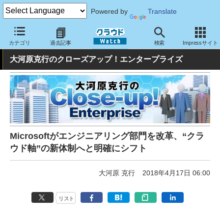
Powered by
Translate
クラウド Watch
トピック
事業戦略
海外
カテゴリ
過去記事
検索
Impressサイト
大河原克行のクローズアップ！エンタープライズ
Microsoftがエンジニアリング部門を改革、“クラ
ウド軸”の新体制へと明確にシフト
大河原 克行
2018年4月17日 06:00
リスト