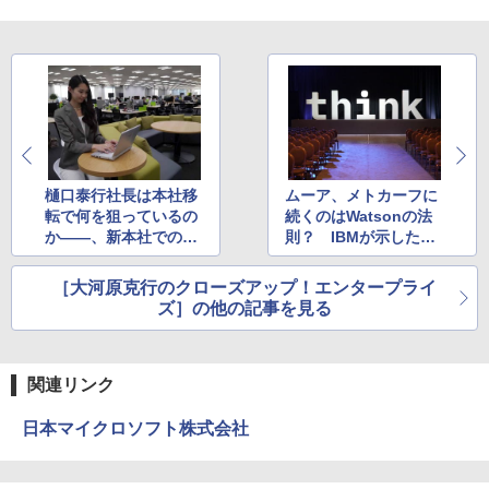
樋口泰行社長は本社移
ムーア、メトカーフに
転で何を狙っているの
続くのはWatsonの法
か――、新本社での取
則？ IBMが示した新
り組みに見る“ビジネ
時代の戦略
ス変革”
［大河原克行のクローズアップ！エンタープライ
ズ］の他の記事を見る
関連リンク
日本マイクロソフト株式会社