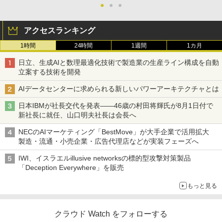
●
●
●
アクセスランキング
1時間
24時間
1週間
1カ月
日立、生成AIと数理最適化技術で製造業の生産ライン構成を自動
立案する技術を開発
AIデータセンターに求められる新しいパワーアーキテクチャとは
日本IBMが社長交代を発表――46歳の村田将輝氏が8月1日付で
新社長に就任、山口明夫社長は会長へ
NECのAIマーケティング「BestMove」が大手企業で活用拡大
製造・流通・小売企業・広告代理店などが実装フェーズへ
IWI、イスラエルillusive networksの標的型攻撃対策製品
「Deception Everywhere」を販売
もっと見る
クラウド Watch をフォローする