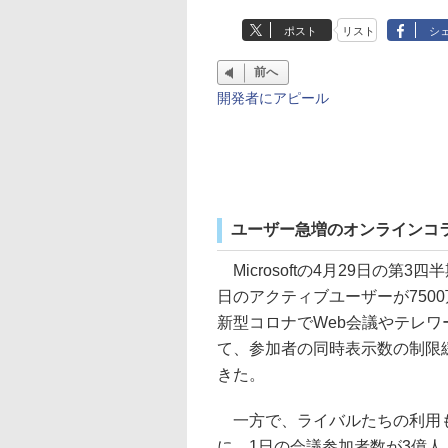
ポスト
リスト
シ
前へ
開発者にアピール
ユーザー急増のオンラインコ
Microsoftの4月29日の第3
日のアクティブユーザーが7500
新型コロナでWeb会議やテレワー
て、参加者の同時表示数の制限
きた。
一方で、ライバルたちの利用も
に、1日の会議参加者数が3億