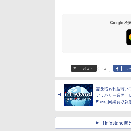
Google
ポスト
リスト
シ
需要増も利益薄い
▲
デリバリー業界 Ub
Eatsの同業買収報
［Infosta