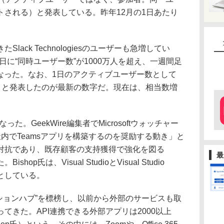
トされる）と発表している。昨年12月の1日あたり
ack Technologiesのユーザーも急増してい
月10日に“同時ユーザー数”が1000万人を超え、一週間足
人になった。なお、1日のアクティブユーザー数として
万人」と発表したのが最新の数字だ。現在は、相当数増
た。GeekWire編集者でMicrosoftウォッチャー
業が社内でTeamsアプリを構築するのを奨励する動き」と
対抗であり、既存顧客の支持獲得で強化を図る
最
shop氏は、Visual StudioとVisual Studio
人としている。
ーションハブ”を標榜し、以前から外部のサービスも取
てきた。API連携できる外部アプリは2000以上