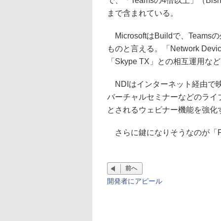
で、「Teamsの4倍以上」（Bish
まで含まれている。
MicrosoftはBuildで、T
ものと言える。「Network Devi
「Skype TX」との相互運用な
NDIはインターネット経由で映像
バーチャルセミナーなどのライブ
とされるウェビナー機能を強化
さらに鍵になりそうなのが「Fluid
前へ
開発者にアピール