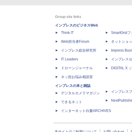
Group site links
インプレスのビジネスWeb
Think IT
SmartGri
Web担当者Forum
ネットショ
インプレス総合研究所
Impress Busi
IT Leaders
インプレス
ドローンジャーナル
DIGITAL
ネッ担お悩み相談室
インプレスの本と雑誌
インプレス
デジタルカメラマガジン
NextPublish
できるネット
インターネット白書ARCHIVES
本サイトのご利用について
お問い合わせ