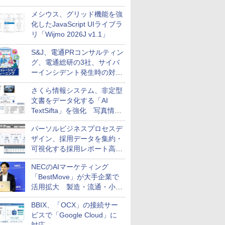
メシウス、グリッド機能を強
化したJavaScript UIライブラ
リ「Wijmo 2026J v1.1」
S&J、電通PRコンサルティン
グ、電通総研の3社、サイバ
ーインシデント発生時の対応
と危機管理広報を一体的に訓
さくら情報システム、非定型
練するプログラムを提供
文書をデータ化する「AI
TextSifta」を強化 写真情報
のデータ化などに対応
パーソルビジネスプロセスデ
ザイン、採用データを集約・
可視化する採用レポート高速
化サービスを提供
NECのAIマーケティング
「BestMove」が大手企業で
活用拡大 製造・流通・小売
企業・広告代理店などが実装
BBIX、「OCX」の接続サー
フェーズへ
ビスで「Google Cloud」に