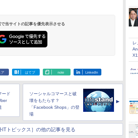
 検索で当サイトの記事を優先表示させる
レ
An
X
ェア
はてブ
note
LinkedIn
フード
ソーシャルコマースと破
er
壊をもたらす？
▲
道
「Facebook Shops」の登
場
nd海外ITトピックス］の他の記事を見る