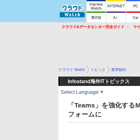
クラウド&データセンター完全ガイド
マ
サービス
セキュリティ
ネットワーク
スイッチ
ルータ
導入事例
イベ
クラウド Watch
トピック
業界動向
Infostand海外ITトピックス
Select Language
▼
「Teams」を強化するM
フォームに