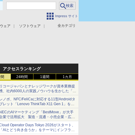
Impress サイト
全カテゴリ
ウェア
ソフトウェア
攻撃対策
マルウェア対策
アクセスランキング
時間
24時間
1週間
1カ月
リコージャパンとナレッジワークが資本業務提
携、社内6000人の実践ノウハウを生かした「AI
商談記録 for RICOH」を展開へ
レノボ、NFC/FeliCaに対応する11型Androidタ
ブレット「Lenovo ThinkTab X11 Gen 1」を発
売
NECのAIマーケティング「BestMove」が大手
企業で活用拡大 製造・流通・小売企業・広告
代理店などが実装フェーズへ
Cloud Operator Days Tokyo 2026がスタート、
「AIとどう向き合うか」をテーマにインフラ運
用の知見を集約