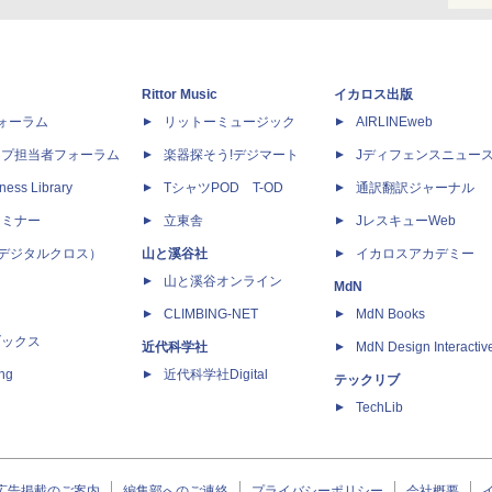
Rittor Music
イカロス出版
dフォーラム
リットーミュージック
AIRLINEweb
ップ担当者フォーラム
楽器探そう!デジマート
Jディフェンスニュー
ness Library
TシャツPOD T-OD
通訳翻訳ジャーナル
セミナー
立東舎
JレスキューWeb
 X（デジタルクロス）
山と溪谷社
イカロスアカデミー
山と溪谷オンライン
MdN
CLIMBING-NET
MdN Books
ブックス
近代科学社
MdN Design Interactiv
ing
近代科学社Digital
テックリブ
TechLib
広告掲載のご案内
編集部へのご連絡
プライバシーポリシー
会社概要