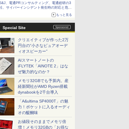
S&J、電通PRコンサルティング、電通総研の3
社、サイバーインシデント発生時の対応と危機
管理広報を一体的に訓練するプログラムを提供
もっと見る
Special Site
クリエイティブが作った2万
円台の“小さなピュアオーデ
ィオスピーカー”
AIスマートノートの
iFLYTEK「AINOTE 2」はな
ぜ魅力的なのか？
メモリ32GBでも予算内。産
経新聞社がAMD Ryzen搭載
dynabookを2千台導入
「A&ultima SP4000T」の魅
力！ポケットに入るオーディ
オの醍醐味
お値段そのままでメモリ倍
増！メモリ32GBの「お得な