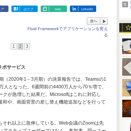
ェア
はてブ
note
LinkedIn
次へ
Fluid Frameworkでアプリケーションを変え
る
1
2
3
ラボサービス
四半期（2020年1－3月期）の決算報告では、Teamsの1
万人となった。6週間前の4400万人から70％増で、
クが急増した結果だ。Microsoftはこれに対応し
緩和や、画面背景の差し替え機能追加などを行って
それ以上に急伸している。Web会議のZoomは先
人（アクティブユーザーではなく、参加者。同一ユー