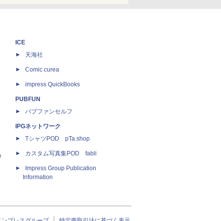
ICE
天海社
ス
Comic curea
impress QuickBooks
PUBFUN
パブファンセルフ
IPGネットワーク
TシャツPOD pTa.shop
カスタム写真集POD fabli
e
Impress Group Publication
Information
インプレスグループ
特定商取引法に基づく表示