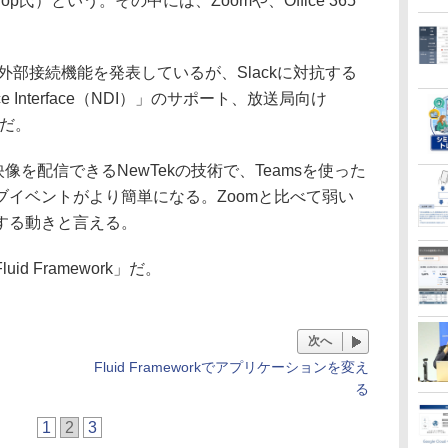
op氏）という。その中には、Zoomや、Office 365
eamsの外部接続機能を発表しているが、Slackに対抗する
ce Interface（NDI）」のサポート、放送局向け
どだ。
を配信できるNewTekの技術で、Teamsを使った
イベントがより簡単になる。Zoomと比べて弱い
する動きと言える。
 Framework」だ。
次へ
Fluid Frameworkでアプリケーションを変え
る
1
2
3