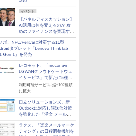
対応
イベント
【パネルディスカッション】
AI活用は何を変えるのか 攻
めのファイナンスを実現する
業務設計とマインドセット変
ノボ、NFC/FeliCaに対応する11型
革
droidタブレット「Lenovo ThinkTab
11 Gen 1」を発売
レコモット、「moconavi
LGWANクラウドゲートウェ
イサービス」で新たに5種類
のサービスと連携開始
利用可能サービスは計102種類
に拡大
日立ソリューションズ、新
Outlookに対応し誤送信対策
を強化した「活文 メール誤
送信防止アドインサービス」
ラクス、「楽楽メールマーケ
を提供
ティング」の日程調整機能を