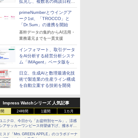
拡充し、複数名の商談日程調
整を効率化
primeNumberとウイングア
ーク1st、「TROCCO」と
「Dr.Sum」の連携を開始
基幹データの集約からAI活用・
業務還元までを一貫支援
インフォマート、取引データ
をAI分析する経営分析システ
ム「IMAgent」ベータ版を提
供
日立、生成AIと数理最適化技
術で製造業の生産ライン構成
を自動立案する技術を開発
Impress Watchシリーズ 人気記事
時間
24時間
1週間
1カ月
ユニクロ、今日から「お盆特別セール」。涼感
シアサッカーワンピース待望値下げ、撥水ギア
ショーツは1990円に
ミスド「Mrs. GREEN APPLE」のコラボドーナ