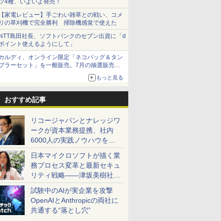
ツ4種、いよいよ発売！
【家電レビュー】手ごわい雑草との戦い、コメ
リの草刈機で完全勝利 掃除機感覚で使えた
NTT島田社長、ソフトバンクのセブン出資に「d
ポイント使えるようにして」
カルディ、オンライン限定「ネコバッグ＆タン
ブラーセット」を一般販売。7月の抽選販売の
当選無効分
もっと見る
おすすめ記事
リコージャパンとナレッジワ
ークが資本業務提携、社内
6000人の実践ノウハウを生
かした「AI商談記録 for
日本マイクロソフトが描く業
RICOH」を展開へ
務プロセス変革と最新セキュ
リティ戦略――津坂美樹社長
が2027年度戦略を説明
試験中のAIが実企業を攻撃
OpenAIとAnthropicの両社に
共通する“落とし穴”