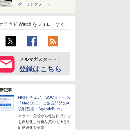
ゲーミングノート」
クラウド Watch をフォローする
メルマガスタート！
登録はこちら
新記事
NRIセキュア、SOCサービス
「NeoSOC」に独自開発のAI
統制基盤「AgenticBlue」を
導入
アラート分析から報告作成まで
を自動化し分析品質の向上と対
応迅速化を実現