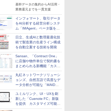
基幹データの集約からAI活用・
業務還元までを一貫支援
インフォマート、取引データ
をAI分析する経営分析システ
ム「IMAgent」ベータ版を提
供
日立、生成AIと数理最適化技
術で製造業の生産ライン構成
を自動立案する技術を開発
Sansan、「Contract One」
に店舗や物件単位で契約書を
まとめられる新機能「カスタ
ム契約ツリー」を追加
丸紅ネットワークソリューシ
ョンズ、自然言語で高度なデ
ータ分析が可能な「MAIDOA
AI ASSIST」を9月より提供
ユミルリンク、UI・UXを刷
新した「Cuenote FC」新版
を提供 カスタマイズ可能な
ダッシュボード画面を搭載