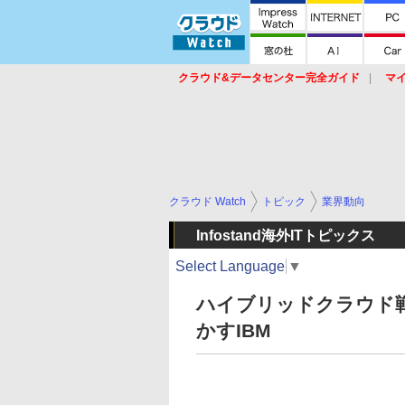
クラウド&データセンター完全ガイド
マ
サービス
セキュリティ
ネットワーク
スイッチ
ルータ
導入事例
イベ
クラウド Watch
トピック
業界動向
Infostand海外ITトピックス
Select Language
▼
ハイブリッドクラウド戦
かすIBM