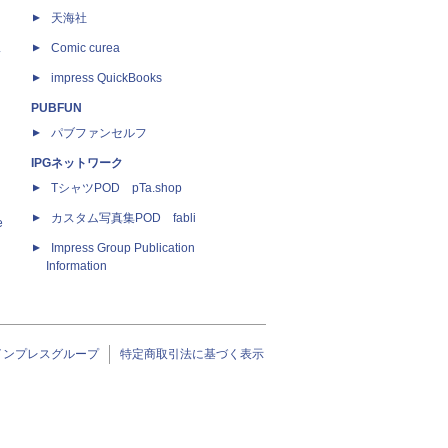
天海社
ス
Comic curea
impress QuickBooks
PUBFUN
パブファンセルフ
IPGネットワーク
TシャツPOD pTa.shop
カスタム写真集POD fabli
e
Impress Group Publication
Information
インプレスグループ
特定商取引法に基づく表示