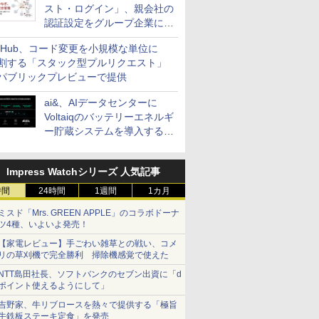
スト・ログイン」、親会社の
認証設定をグループ企業に展
開できる新機能を提供
itHub、コード変更を小規模な単位に
割する「スタック型プルリクエスト」
パブリックプレビューで提供
ai&、AIデータセンターに
Voltaiqのバッテリーエネルギ
ー貯蔵システムを導入する計
画を発表
Impress Watchシリーズ 人気記事
時間
24時間
1週間
1カ月
ミスド「Mrs. GREEN APPLE」のコラボドーナ
ツ4種、いよいよ発売！
【家電レビュー】手ごわい雑草との戦い、コメ
リの草刈機で完全勝利 掃除機感覚で使えた
NTT島田社長、ソフトバンクのセブン出資に「d
ポイント使えるようにして」
吉野家、牛リブロースを熱々で提供する「極旨
牛鉄板ステーキ定食」を発売