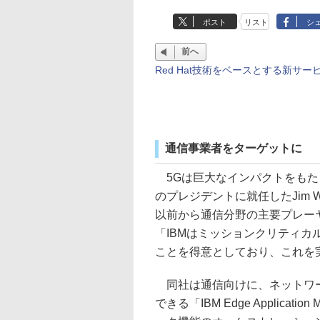
ポスト
リスト
シ
前へ
Red Hat技術をベースとする新サー
通信事業者をターゲットに
5Gは巨大なインパクトをもたらす
のプレジデントに就任したJim Whit
以前から通信分野の主要プレー
「IBMはミッションクリティ
ことを得意としており、これを
同社は通信向けに、ネットワーク
できる「IBM Edge Applica