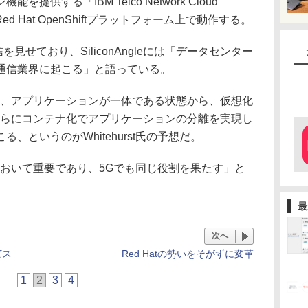
供する「IBM Telco Network Cloud
ed Hat OpenShiftプラットフォーム上で動作する。
信を見せており、SiliconAngleには「データセンター
通信業界に起こる」と語っている。
、アプリケーションが一体である状態から、仮想化
さらにコンテナ化でアプリケーションの分離を実現し
、というのがWhitehurst氏の予想だ。
において重要であり、5Gでも同じ役割を果たす」と
最
次へ
ビス
Red Hatの勢いをそがずに変革
1
2
3
4