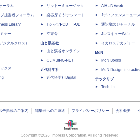
dフォーラム
リットーミュージック
AIRLINEweb
ップ担当者フォーラム
楽器探そう!デジマート
Jディフェンスニュー
ness Library
TシャツPOD T-OD
通訳翻訳ジャーナル
セミナー
立東舎
JレスキューWeb
 X（デジタルクロス）
山と溪谷社
イカロスアカデミー
山と溪谷オンライン
MdN
CLIMBING-NET
MdN Books
ブックス
近代科学社
MdN Design Interactiv
ing
近代科学社Digital
テックリブ
TechLib
広告掲載のご案内
編集部へのご連絡
プライバシーポリシー
会社概要
Copyright ©
2026
Impress Corporation. All rights reserved.