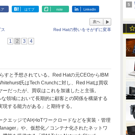
ェア
はてブ
note
LinkedIn
次へ
ビス
Red Hatの勢いをそがずに変革
1
2
3
4
と予想されている。Red Hatの元CEOからIBM
ehurst氏はTech Crunchに対し、Red Hatは買収
ヤーだったが、買収はこれを加速したと主張。
カルな領域において長期的に顧客との関係を構築する
実現する能力がある」と期待する。
エッジでAIやIoTワークロードなどを実装・管理
tion Manager」や、仮想化／コンテナ化されたネットワ