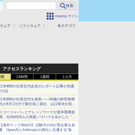
Impress サイト
全カテゴリ
ウェア
ソフトウェア
攻撃対策
マルウェア対策
アクセスランキング
時間
24時間
1週間
1カ月
日本IBMの社長交代会見のレポート記事が先週
の1位
日本IBMが社長交代を発表――46歳の村田将輝
氏が8月1日付で新社長に就任、山口明夫社長は
会長へ
リコージャパンとナレッジワークが資本業務提
携、社内6000人の実践ノウハウを生かした「AI
商談記録 for RICOH」を展開へ
【海外テックWatch】 試験中のAIが実企業を攻
撃 OpenAIとAnthropicの両社に共通する“落と
し穴”