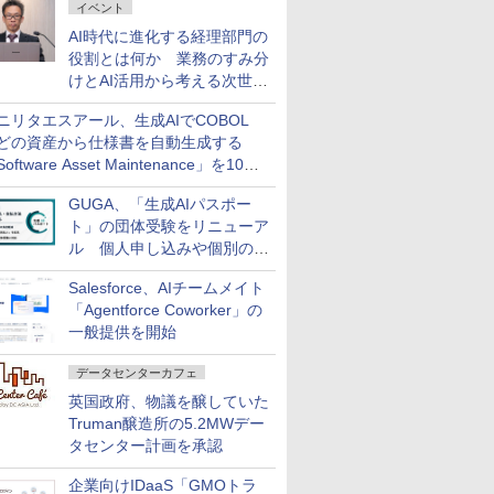
イベント
AI時代に進化する経理部門の
役割とは何か 業務のすみ分
けとAI活用から考える次世代
ファイナンス戦略
ニリタエスアール、生成AIでCOBOL
どの資産から仕様書を自動生成する
oftware Asset Maintenance」を10月
発売
GUGA、「生成AIパスポー
ト」の団体受験をリニューア
ル 個人申し込みや個別の支
払いなどに対応
Salesforce、AIチームメイト
「Agentforce Coworker」の
一般提供を開始
データセンターカフェ
英国政府、物議を醸していた
Truman醸造所の5.2MWデー
タセンター計画を承認
企業向けIDaaS「GMOトラ