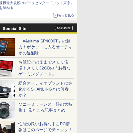
世界最大規模のデータセンター「アット東京」
を訪ねる
もっと見る
Special Site
「A&ultima SP4000T」の魅
力！ポケットに入るオーディ
オの醍醐味
お値段そのままでメモリ倍
増！メモリ32GBの「お得な
ゲーミングノート」
総合オーディオブランドに進
化するSHANLINGとは何者
か？
ソニーミラーレス一眼の大特
集！ 見どころ記事まとめ
性能の良いお得な中古PC情
報はこのページでチェック！