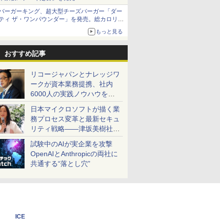
バーガーキング、超大型チーズバーガー「ダー
ティ ザ・ワンパウンダー」を発売。総カロリー
約1656kcal、総重量約527g！
もっと見る
おすすめ記事
リコージャパンとナレッジワ
ークが資本業務提携、社内
6000人の実践ノウハウを生
かした「AI商談記録 for
日本マイクロソフトが描く業
RICOH」を展開へ
務プロセス変革と最新セキュ
リティ戦略――津坂美樹社長
が2027年度戦略を説明
試験中のAIが実企業を攻撃
OpenAIとAnthropicの両社に
共通する“落とし穴”
ICE