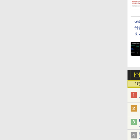
G
分
を
1