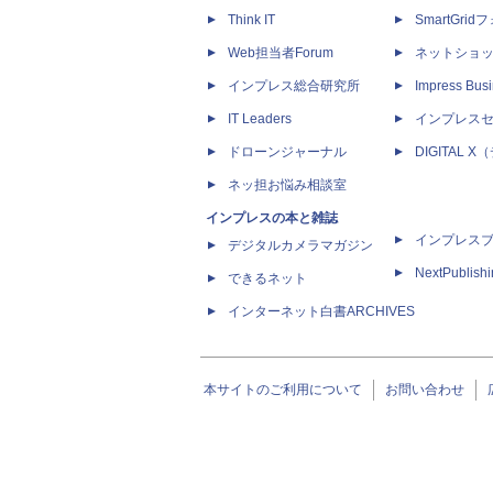
Think IT
SmartGri
Web担当者Forum
ネットショ
インプレス総合研究所
Impress Busi
IT Leaders
インプレス
ドローンジャーナル
DIGITAL
ネッ担お悩み相談室
インプレスの本と雑誌
インプレス
デジタルカメラマガジン
NextPublish
できるネット
インターネット白書ARCHIVES
本サイトのご利用について
お問い合わせ