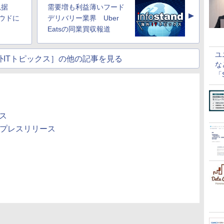
見据
需要増も利益薄いフード
▲
ラウドに
デリバリー業界 Uber
Eatsの同業買収報道
ユ
nd海外ITトピックス］の他の記事を見る
な
「S
に
ース
のプレスリリース