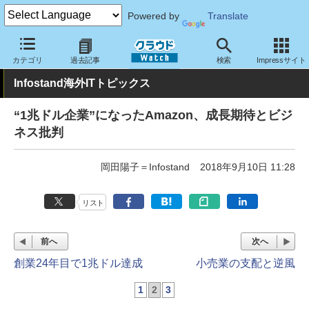
Powered by
Translate
クラウド Watch
トピック
業界動向
カテゴリ
過去記事
検索
Impressサイト
Infostand海外ITトピックス
“1兆ドル企業”になったAmazon、成長期待とビジ
ネス批判
岡田陽子＝Infostand
2018年9月10日 11:28
リスト
前へ
次へ
創業24年目で1兆ドル達成
小売業の支配と逆風
1
2
3