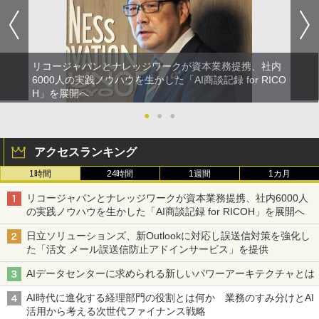
リコージャパンとナレッジワークが資本業務提携、社内
6000人の実践ノウハウを生かした「AI商談記録 for RICO
H」を展開へ
●
●
●
アクセスランキング
1時間
24時間
1週間
1カ月
リコージャパンとナレッジワークが資本業務提携、社内6000人
の実践ノウハウを生かした「AI商談記録 for RICOH」を展開へ
日立ソリューションズ、新Outlookに対応し誤送信対策を強化し
た「活文 メール誤送信防止アドインサービス」を提供
AIデータセンターに求められる新しいパワーアーキテクチャとは
AI時代に進化する経理部門の役割とは何か 業務のすみ分けとAI
活用から考える次世代ファイナンス戦略