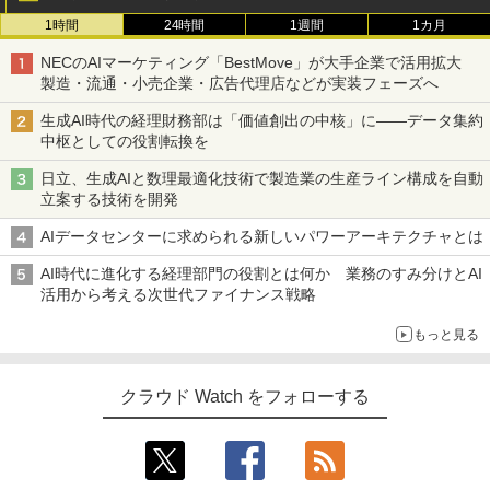
1時間
24時間
1週間
1カ月
NECのAIマーケティング「BestMove」が大手企業で活用拡大
製造・流通・小売企業・広告代理店などが実装フェーズへ
生成AI時代の経理財務部は「価値創出の中核」に――データ集約
中枢としての役割転換を
日立、生成AIと数理最適化技術で製造業の生産ライン構成を自動
立案する技術を開発
AIデータセンターに求められる新しいパワーアーキテクチャとは
AI時代に進化する経理部門の役割とは何か 業務のすみ分けとAI
活用から考える次世代ファイナンス戦略
もっと見る
クラウド Watch をフォローする