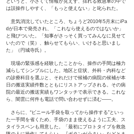
というと、小さくて情報が見えず、揺れる救急車の中で
は誤操作しやすく、「もっと使えない」と叱られた。
意気消沈していたところ、ちょうど2010年5月末にiPa
dが日本で発売され、「これなら使えるのではないか」
と飛びついた。「知事がさっそく買ってみんなに見せて
いたので（笑）、触らせてもらい、いけると思いまし
た」（円城寺氏）。
現場の緊張感を経験したことから、操作の手間は極力
減らしてシンプルにした。地区と症状、外科・内科など
の診療科目を選ぶと、それだけで候補の病院の候補が本
日の搬送実績件数とともにリストアップされる。その病
院の最近の搬送実績もワンタッチで表示できる。これな
ら、闇雲に何件も電話で問い合わせずに済む――。
さらに、“ビニール手袋を取ってから操作する”といっ
た一手間を省くため、手袋のまま使えるように工夫、ス
タイラスペンも用意した。「最初にプロトタイプを救急
隊の人に操作してもらい、『ボタンが小さい』などとま