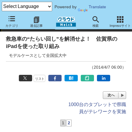
Powered by
Translate
事例紹介
カテゴリ
過去記事
検索
Impressサイト
救急車の“たらい回し”を解消せよ！ 佐賀県の
iPadを使った取り組み
モデルケースとして全国拡大中
（2014/4/7 06:00）
リスト
次へ
1000台のタブレットで県職
員がテレワークを実施
1
2