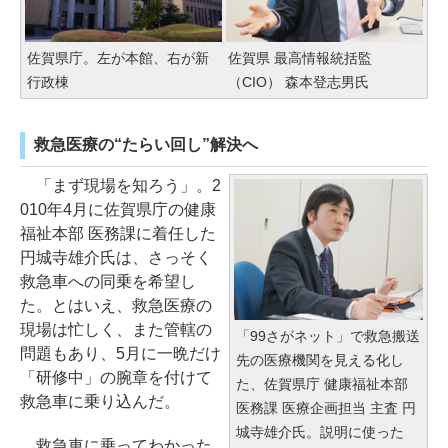
佐賀県庁。左が本館、右が新
佐賀県 最高情報統括監
行政棟
（CIO） 森本登志男氏
救急医療の“たらい回し”解決へ
「まず現場を知ろう」。2
010年4月に佐賀県庁の健康
福祉本部 医務課に着任した
円城寺雄介氏は、さっそく
救急車への同乗を希望し
た。とはいえ、救急医療の
現場は忙しく、また管轄の
「99さがネット」で救急搬送
問題もあり、5月に一晩だけ
先の医療機関を見える化し
「研修中」の腕章を付けて
た、佐賀県庁 健康福祉本部
救急車に乗り込んだ。
医務課 医療企画担当 主査 円
城寺雄介氏。説明に使った
救急車に乗ってわかった