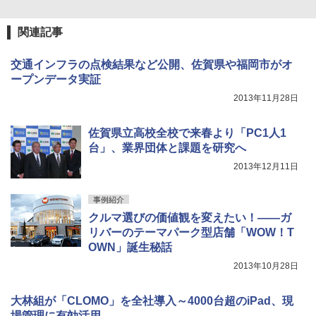
関連記事
交通インフラの点検結果など公開、佐賀県や福岡市がオ
ープンデータ実証
2013年11月28日
佐賀県立高校全校で来春より「PC1人1
台」、業界団体と課題を研究へ
2013年12月11日
事例紹介
クルマ選びの価値観を変えたい！――ガ
リバーのテーマパーク型店舗「WOW！T
OWN」誕生秘話
2013年10月28日
大林組が「CLOMO」を全社導入～4000台超のiPad、現
場管理に有効活用