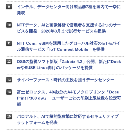
インテル、データセンター向け製品群7種を国内で一挙に
9
発表
NTTデータ、AIと画像解析で営農者を支援する2つのサー
10
ビスを開発 2020年3月まで試行サービスを提供
NTT Com、eSIMを活用したグローバル対応のIoTモバイ
11
ル通信サービス「IoT Connect Mobile」を提供
OSSの監視ソフト新版「Zabbix 4.2」公開、新たにDock
12
erやSUSE Linux向けのパッケージを提供
サイバーファースト時代の主役を担うデータセンター
13
富士ゼロックス、40枚/分のA4モノクロプリンタ「Docu
14
Print P360 dw」 ユーザーごとの印刷上限枚数を設定可
能
パロアルト、AIで標的型攻撃に対応するセキュリティプ
15
ラットフォームを発表