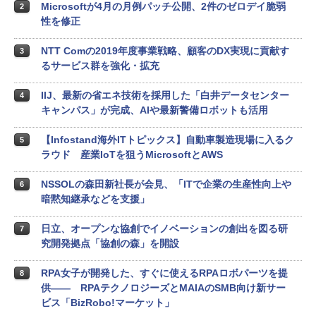
Microsoftが4月の月例パッチ公開、2件のゼロデイ脆弱
2
性を修正
NTT Comの2019年度事業戦略、顧客のDX実現に貢献す
3
るサービス群を強化・拡充
IIJ、最新の省エネ技術を採用した「白井データセンター
4
キャンパス」が完成、AIや最新警備ロボットも活用
【Infostand海外ITトピックス】自動車製造現場に入るク
5
ラウド 産業IoTを狙うMicrosoftとAWS
NSSOLの森田新社長が会見、「ITで企業の生産性向上や
6
暗黙知継承などを支援」
日立、オープンな協創でイノベーションの創出を図る研
7
究開発拠点「協創の森」を開設
RPA女子が開発した、すぐに使えるRPAロボパーツを提
8
供―― RPAテクノロジーズとMAIAのSMB向け新サー
ビス「BizRobo!マーケット」