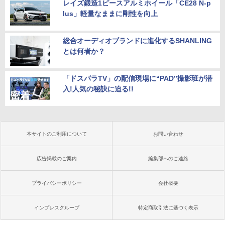
レイズ鍛造1ピースアルミホイール「CE28 N-p
lus」軽量なままに剛性を向上
総合オーディオブランドに進化するSHANLING
とは何者か？
「ドスパラTV」の配信現場に“PAD”撮影班が潜
入!人気の秘訣に迫る!!
本サイトのご利用について
お問い合わせ
広告掲載のご案内
編集部へのご連絡
プライバシーポリシー
会社概要
インプレスグループ
特定商取引法に基づく表示