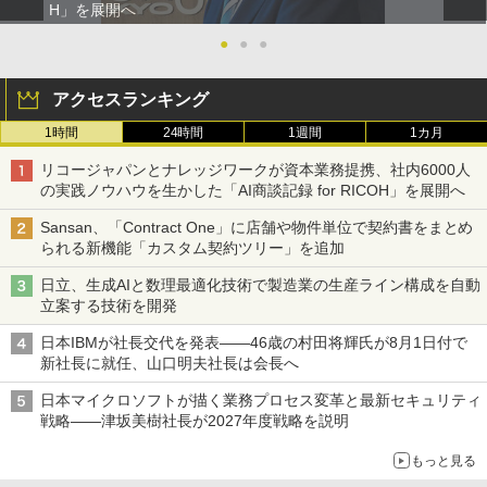
H」を展開へ
●
●
●
アクセスランキング
1時間
24時間
1週間
1カ月
リコージャパンとナレッジワークが資本業務提携、社内6000人
の実践ノウハウを生かした「AI商談記録 for RICOH」を展開へ
Sansan、「Contract One」に店舗や物件単位で契約書をまとめ
られる新機能「カスタム契約ツリー」を追加
日立、生成AIと数理最適化技術で製造業の生産ライン構成を自動
立案する技術を開発
日本IBMが社長交代を発表――46歳の村田将輝氏が8月1日付で
新社長に就任、山口明夫社長は会長へ
日本マイクロソフトが描く業務プロセス変革と最新セキュリティ
戦略――津坂美樹社長が2027年度戦略を説明
もっと見る