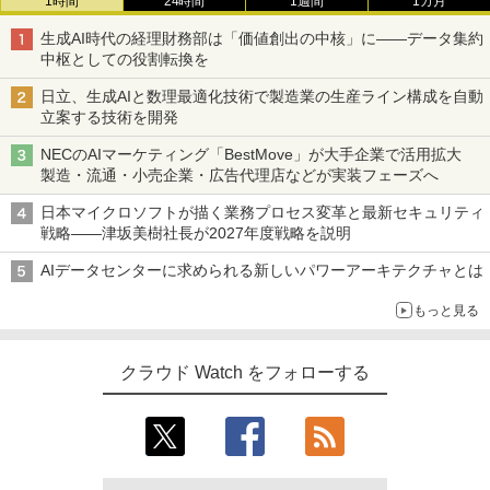
1時間
24時間
1週間
1カ月
生成AI時代の経理財務部は「価値創出の中核」に――データ集約
中枢としての役割転換を
日立、生成AIと数理最適化技術で製造業の生産ライン構成を自動
立案する技術を開発
NECのAIマーケティング「BestMove」が大手企業で活用拡大
製造・流通・小売企業・広告代理店などが実装フェーズへ
日本マイクロソフトが描く業務プロセス変革と最新セキュリティ
戦略――津坂美樹社長が2027年度戦略を説明
AIデータセンターに求められる新しいパワーアーキテクチャとは
もっと見る
クラウド Watch をフォローする