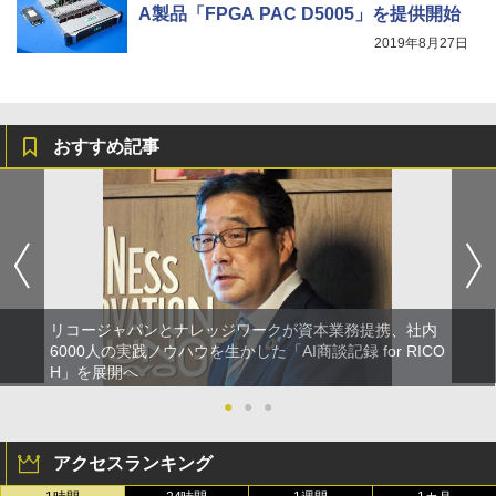
A製品「FPGA PAC D5005」を提供開始
2019年8月27日
おすすめ記事
リコージャパンとナレッジワークが資本業務提携、社内
6000人の実践ノウハウを生かした「AI商談記録 for RICO
H」を展開へ
●
●
●
アクセスランキング