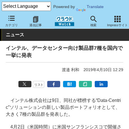
Powered by
Translate
クラウド Watch
ハード・インフラ
ハードウェア
CPU
カテゴリ
過去記事
検索
Impressサイト
ニュース
インテル、データセンター向け製品群7種を国内で
一挙に発表
渡邉 利和
2019年4月10日 12:29
リスト
インテル株式会社は9日、同社が標榜する“Data-Centri
c”ソリューションの新しい製品ポートフォリオとして、
大きく7種の製品群を発表した。
4月2日（米国時間）に米国サンフランシスコで開催さ