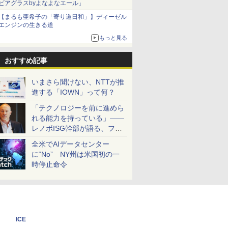
ビアグラスbyよなよなエール」
【まるも亜希子の「寄り道日和」】ディーゼル
エンジンの生きる道
もっと見る
おすすめ記事
いまさら聞けない、NTTが推
進する「IOWN」って何？
「テクノロジーを前に進めら
れる能力を持っている」――
レノボISG幹部が語る、フル
スタックと水冷技術の強み
全米でAIデータセンター
に“No” NY州は米国初の一
時停止命令
ICE