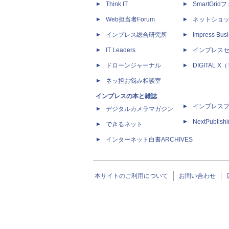
Think IT
SmartGri
Web担当者Forum
ネットショ
インプレス総合研究所
Impress Busi
IT Leaders
インプレス
ドローンジャーナル
DIGITAL
ネッ担お悩み相談室
インプレスの本と雑誌
インプレス
デジタルカメラマガジン
NextPublish
できるネット
インターネット白書ARCHIVES
本サイトのご利用について
お問い合わせ