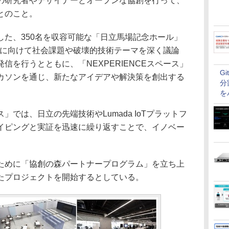
の研究者やデザイナーとオープンな協創を行って、
とのこと。
た、350名を収容可能な「日立馬場記念ホール」
0の実現に向けて社会課題や破壊的技術テーマを深く議論
信を行うとともに、「NEXPERIENCEスペース」
G
カソンを通じ、新たなアイデアや解決策を創出する
分
を
では、日立の先端技術やLumada IoTプラットフ
イピングと実証を迅速に繰り返すことで、イノベー
。
めに「協創の森パートナープログラム」を立ち上
たプロジェクトを開始するとしている。