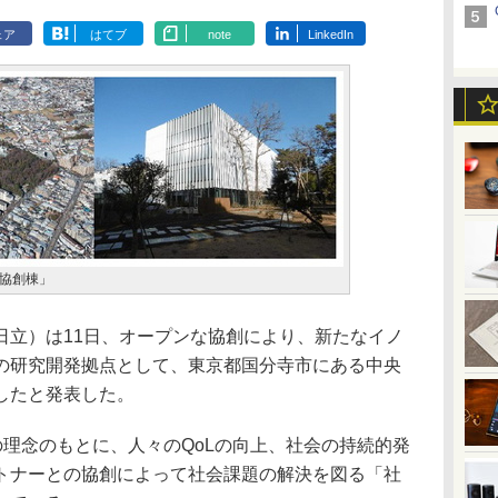
ェア
はてブ
note
LinkedIn
協創棟」
立）は11日、オープンな協創により、新たなイノ
の研究開発拠点として、東京都国分寺市にある中央
したと発表した。
5.0の理念のもとに、人々のQoLの向上、社会の持続的発
トナーとの協創によって社会課題の解決を図る「社