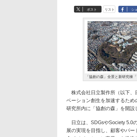
ポスト
リスト
シ
「協創の森」全景と新研究棟「
株式会社日立製作所（以下、日
ベーション創生を加速するため
研究所内に「協創の森」を開設
日立は、SDGsやSociety 
展の実現を目指し、顧客やパー