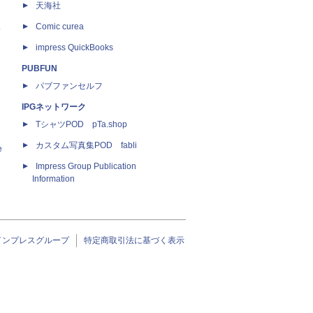
天海社
ス
Comic curea
impress QuickBooks
PUBFUN
パブファンセルフ
IPGネットワーク
TシャツPOD pTa.shop
カスタム写真集POD fabli
e
Impress Group Publication
Information
インプレスグループ
特定商取引法に基づく表示