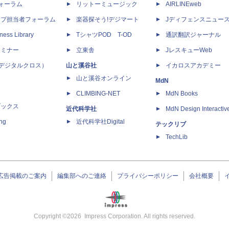
dフォーラム
リットーミュージック
AIRLINEweb
ップ担当者フォーラム
楽器探そう!デジマート
Jディフェンスニュー
ness Library
TシャツPOD T-OD
通訳翻訳ジャーナル
セミナー
立東舎
JレスキューWeb
 X（デジタルクロス）
山と溪谷社
イカロスアカデミー
山と溪谷オンライン
MdN
CLIMBING-NET
MdN Books
ブックス
近代科学社
MdN Design Interactiv
ing
近代科学社Digital
テックリブ
TechLib
広告掲載のご案内
編集部へのご連絡
プライバシーポリシー
会社概要
Copyright ©
2026
Impress Corporation. All rights reserved.