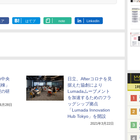
ェア
はてブ
note
LinkedIn
の中央
日立、Afterコロナを見
創棟」
据えた協創により
1
型の研
Lumadaムーブメント
を加速するためのフラ
ッグシップ拠点
年6月28日
「Lumada Innovation
Hub Tokyo」を開設
2021年3月22日