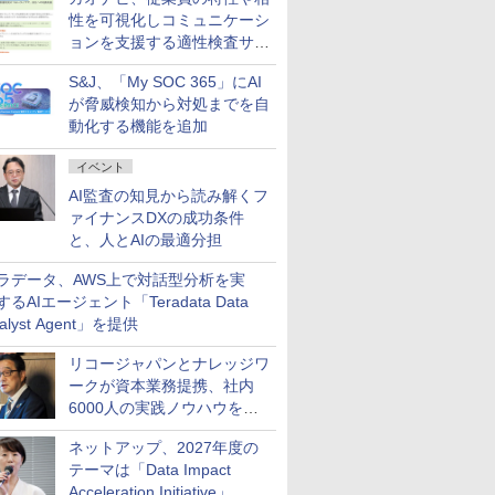
性を可視化しコミュニケーシ
ョンを支援する適性検査サー
ビスを提供
S&J、「My SOC 365」にAI
が脅威検知から対処までを自
動化する機能を追加
イベント
AI監査の知見から読み解くフ
ァイナンスDXの成功条件
と、人とAIの最適分担
ラデータ、AWS上で対話型分析を実
するAIエージェント「Teradata Data
alyst Agent」を提供
リコージャパンとナレッジワ
ークが資本業務提携、社内
6000人の実践ノウハウを生
かした「AI商談記録 for
ネットアップ、2027年度の
RICOH」を展開へ
テーマは「Data Impact
Acceleration Initiative」 AI