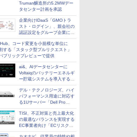
Truman醸造所の5.2MWデー
タセンター計画を承認
企業向けIDaaS「GMOトラ
スト・ログイン」、親会社の
認証設定をグループ企業に展
開できる新機能を提供
itHub、コード変更を小規模な単位に
割する「スタック型プルリクエスト」
パブリックプレビューで提供
ai&、AIデータセンターに
Voltaiqのバッテリーエネルギ
ー貯蔵システムを導入する計
画を発表
デル・テクノロジーズ、ハイ
パフォーマンス用途に対応す
る1Uサーバー「Dell Pro
Precision 7 R1ラック」を発
TISI、不正対策と売上最大化
売
の最適なバランスを実現する
EC事業者向け「ECリスク対
策設計・運用支援サービス」
カオナビ、従業員の特性や相