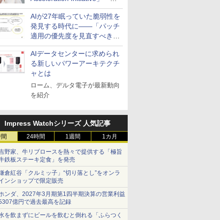
活用を成果へつなぐ3つの方
AIが27年眠っていた脆弱性を
針を発表
発見する時代に――「パッチ
適用の優先度を見直すべき」
とセキュリティ専門家
AIデータセンターに求められ
る新しいパワーアーキテクチ
ャとは
ローム、デルタ電子が最新動向
を紹介
Impress Watchシリーズ 人気記事
時間
24時間
1週間
1カ月
吉野家、牛リブロースを熱々で提供する「極旨
牛鉄板ステーキ定食」を発売
鎌倉紅谷「クルミッ子」“切り落とし”をオンラ
インショップで限定販売
ホンダ、2027年3月期第1四半期決算の営業利益
5307億円で過去最高を記録
水を飲まずにビールを飲むと倒れる「ふらつく