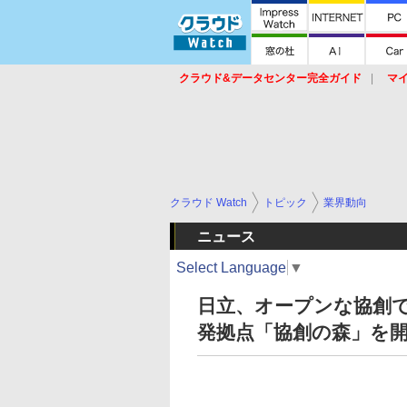
クラウド&データセンター完全ガイド
マ
サービス
セキュリティ
ネットワーク
スイッチ
ルータ
導入事例
イベ
クラウド Watch
トピック
業界動向
ニュース
Select Language
▼
日立、オープンな協創
発拠点「協創の森」を