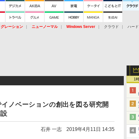
イグレーション
ニューノーマル
Windows Server
クラウド
ハード
トピック
ストレージ（HW）
オープンソース
SaaS
標的型
ント
1
でイノベーションの創出を図る研究開
開設
石井 一志
2019年4月11日 14:35