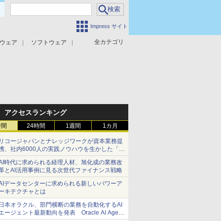
Impress サイト
全カテゴリ
ウェア
ソフトウェア
攻撃対策
マルウェア対策
アクセスランキング
時間
24時間
1週間
1カ月
リコージャパンとナレッジワークが資本業務提
携、社内6000人の実践ノウハウを生かした「AI
商談記録 for RICOH」を展開へ
AI時代に求められる経理人材、旭化成の業務改
革とAI活用事例に見る次世代ファイナンス戦略
AIデータセンターに求められる新しいパワーア
ーキテクチャとは
日本オラクル、部門横断の業務を自動化するAI
エージェント最新動向を発表 Oracle AI Agent
Studioで企業の意思決定と開発を加速