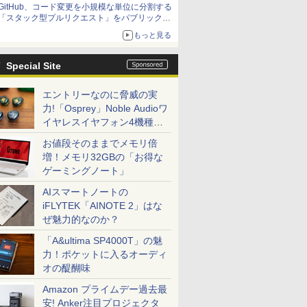
GitHub、コード変更を小規模な単位に分割する
「スタック型プルリクエスト」をパブリックプ
レビューで提供
もっと見る
Special Site
エントリーなのに脅威の実
力!「Osprey」Noble Audioワ
イヤレスイヤフォン4機種を
一気に聴く
お値段そのままでメモリ倍
増！メモリ32GBの「お得な
ゲーミングノート」
AIスマートノートの
iFLYTEK「AINOTE 2」はな
ぜ魅力的なのか？
「A&ultima SP4000T」の魅
力！ポケットに入るオーディ
オの醍醐味
Amazon プライムデー過去最
安! Anker注目プロジェクタ