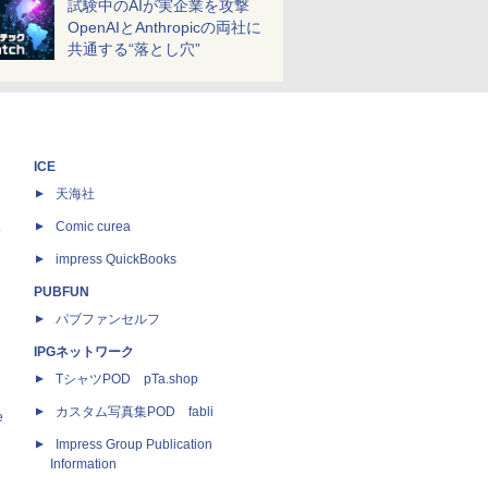
試験中のAIが実企業を攻撃
OpenAIとAnthropicの両社に
共通する“落とし穴”
ICE
天海社
ス
Comic curea
impress QuickBooks
PUBFUN
パブファンセルフ
IPGネットワーク
TシャツPOD pTa.shop
カスタム写真集POD fabli
e
Impress Group Publication
Information