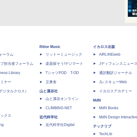
Rittor Music
イカロス出版
dフォーラム
リットーミュージック
AIRLINEweb
ップ担当者フォーラム
楽器探そう!デジマート
Jディフェンスニュー
ness Library
TシャツPOD T-OD
通訳翻訳ジャーナル
セミナー
立東舎
JレスキューWeb
 X（デジタルクロス）
山と溪谷社
イカロスアカデミー
山と溪谷オンライン
MdN
CLIMBING-NET
MdN Books
ブックス
近代科学社
MdN Design Interactiv
ing
近代科学社Digital
テックリブ
TechLib