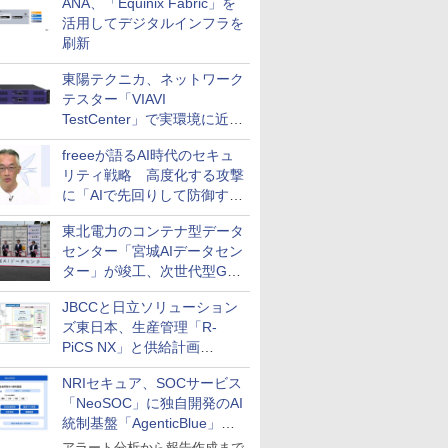
ANA、「Equinix Fabric」を
活用してデジタルインフラを
刷新
東陽テクニカ、ネットワーク
テスター「VIAVI
TestCenter」で実環境に近い
AIトラフィックをテストでき
freeeが語るAI時代のセキュ
る追加機能を提供
リティ戦略 高度化する攻撃
に「AIで先回りして防御す
る」実践アプローチとは？
東北電力のコンテナ型データ
センター「宮城AIデータセン
ター」が竣工、次世代型GPU
サーバーのハウジングサービ
JBCCと日立ソリューション
スを提供
ズ東日本、生産管理「R-
PiCS NX」と供給計画
「scSQUARE ISP」の連携サ
NRIセキュア、SOCサービス
ービスを提供開始
「NeoSOC」に独自開発のAI
統制基盤「AgenticBlue」を
導入
アラート分析から報告作成まで