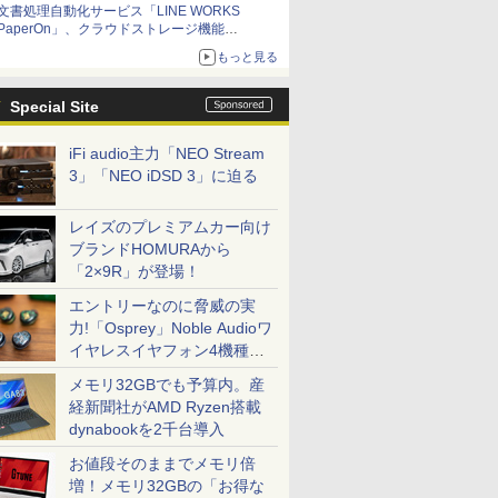
文書処理自動化サービス「LINE WORKS
PaperOn」、クラウドストレージ機能
「PaperOn Drive」を提供開始
もっと見る
Special Site
iFi audio主力「NEO Stream
3」「NEO iDSD 3」に迫る
レイズのプレミアムカー向け
ブランドHOMURAから
「2×9R」が登場！
エントリーなのに脅威の実
力!「Osprey」Noble Audioワ
イヤレスイヤフォン4機種を
一気に聴く
メモリ32GBでも予算内。産
経新聞社がAMD Ryzen搭載
dynabookを2千台導入
お値段そのままでメモリ倍
増！メモリ32GBの「お得な