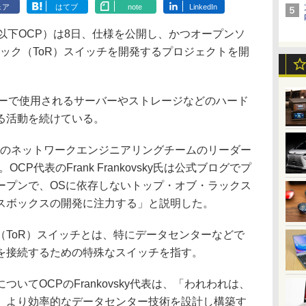
ェア
はてブ
note
LinkedIn
oject（以下OCP）は8日、仕様を公開し、かつオープンソ
ック（ToR）スイッチを開発するプロジェクトを開
ーで使用されるサーバーやストレージなどのハード
る活動を続けている。
okのネットワークエンジニアリングチームのリーダー
。OCP代表のFrank Frankovsky氏は公式ブログでプ
ープンで、OSに依存しないトップ・オブ・ラックス
スボックスの開発に注力する」と説明した。
ToR）スイッチとは、特にデータセンターなどで
を接続するための特殊なスイッチを指す。
てOCPのFrankovsky代表は、「われわれは、
、より効率的なデータセンター技術を設計し構築す