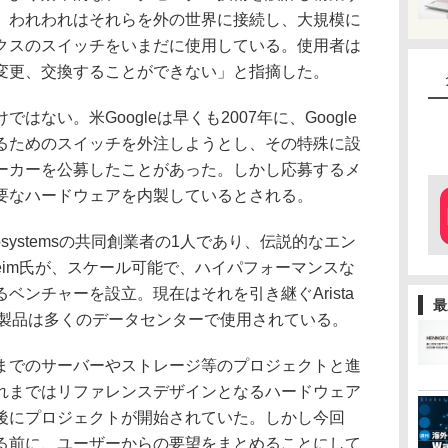
、われわれはそれらを外の世界に接続し、大規模に
クスのスイッチをいまだに使用している。使用者は
変更、交換することができない」と指摘した。
ない。米Googleは早くも2007年に、Google
るためのスイッチを外注しようとし、その特殊に設
ーカーを公募したことがあった。しかし応募するメ
要なハードウェアを内製しているとされる。
osystemsの共同創業者の1人であり、伝説的なエン
olsheim氏が、スケール可能で、ハイパフォーマンスな
ベンチャーを設立。現在はそれを引き継ぐArista
最
、同社製品は多くのデータセンターで使用されている。
でのサーバーやストレージ等のプロジェクトと進
れまではリファレンスデザインとなるハードウェア
後にプロジェクトが開始されていた。しかし今回
る前に、ユーザーからの要望をまとめることにして