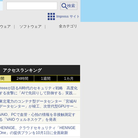
Impress サイト
全カテゴリ
ウェア
ソフトウェア
攻撃対策
マルウェア対策
アクセスランキング
時間
24時間
1週間
1カ月
freeeが語るAI時代のセキュリティ戦略 高度化
する攻撃に「AIで先回りして防御する」実践ア
プローチとは？
東北電力のコンテナ型データセンター「宮城AI
データセンター」が竣工、次世代型GPUサーバ
ーのハウジングサービスを提供
VAIO、PCで血管・心拍の情報を非接触測定す
る「VAIO ウェルネスケア」を発表
HENNGE、クラウドセキュリティ「HENNGE
One」の提供プランを10月1日に全面刷新