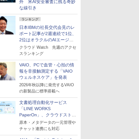
外 米AI安全審査に残る奇妙
な線引き
ランキング
日本IBMの社長交代会見のレ
ポート記事が2週連続で1位、
2位はオラクルのAIエージェ
ント
クラウド Watch 先週のアクセ
スランキング
VAIO、PCで血管・心拍の情
報を非接触測定する「VAIO
ウェルネスケア」を発表
2026年秋以降に発売するVAIO
の新製品に標準搭載へ
文書処理自動化サービス
「LINE WORKS
PaperOn」、クラウドストレ
ージ機能「PaperOn Drive」
原本・メタデータの一元管理や
を提供開始
チャット連携にも対応