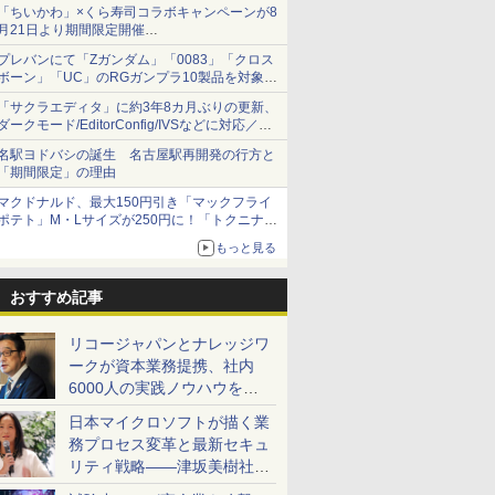
「ちいかわ」×くら寿司コラボキャンペーンが8
月21日より期間限定開催
オリジナルの湯呑みや寿司皿が景品に登場！
プレバンにて「Zガンダム」「0083」「クロス
ボーン」「UC」のRGガンプラ10製品を対象に
した抽選販売が8月10日11時より実施！
「サクラエディタ」に約3年8カ月ぶりの更新、
ダークモード/EditorConfig/IVSなどに対応／複
数の脆弱性に対処したセキュリティアップデー
名駅ヨドバシの誕生 名古屋駅再開発の行方と
ト
「期間限定」の理由
マクドナルド、最大150円引き「マックフライ
ポテト」M・Lサイズが250円に！「トクニナル
ド」キャンペーン
もっと見る
おすすめ記事
リコージャパンとナレッジワ
ークが資本業務提携、社内
6000人の実践ノウハウを生
かした「AI商談記録 for
日本マイクロソフトが描く業
RICOH」を展開へ
務プロセス変革と最新セキュ
リティ戦略――津坂美樹社長
が2027年度戦略を説明