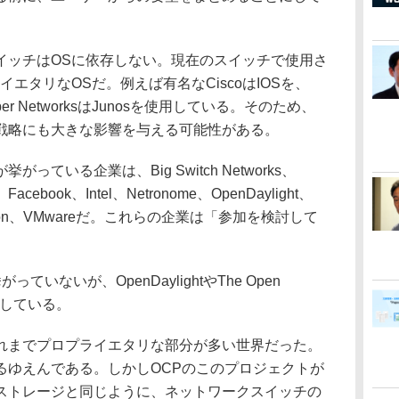
イッチはOSに依存しない。現在のスイッチで使用さ
エタリなOSだ。例えば有名なCiscoはIOSを、
uniper NetworksはJunosを使用している。そのため、
戦略にも大きな影響を与える可能性がある。
いる企業は、Big Switch Networks、
、Facebook、Intel、Netronome、OpenDaylight、
oundation、VMwareだ。これらの企業は「参加を検討して
いないが、OpenDaylightやThe Open
は参加している。
までプロプライエタリな部分が多い世界だった。
るゆえんである。しかしOCPのこのプロジェクトが
ストレージと同じように、ネットワークスイッチの