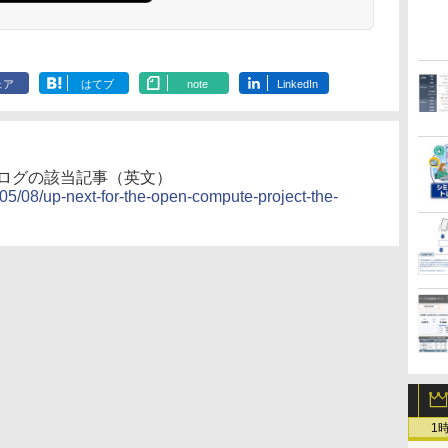
ェア
はてブ
note
LinkedIn
ct公式ブログの該当記事（英文）
5/08/up-next-for-the-open-compute-project-the-
1