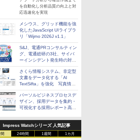
を自動化し分析品質の向上と対
応迅速化を実現
メシウス、グリッド機能を強
化したJavaScript UIライブラ
リ「Wijmo 2026J v1.1」
S&J、電通PRコンサルティン
グ、電通総研の3社、サイバ
ーインシデント発生時の対応
と危機管理広報を一体的に訓
さくら情報システム、非定型
練するプログラムを提供
文書をデータ化する「AI
TextSifta」を強化 写真情報
のデータ化などに対応
パーソルビジネスプロセスデ
ザイン、採用データを集約・
可視化する採用レポート高速
化サービスを提供
Impress Watchシリーズ 人気記事
時間
24時間
1週間
1カ月