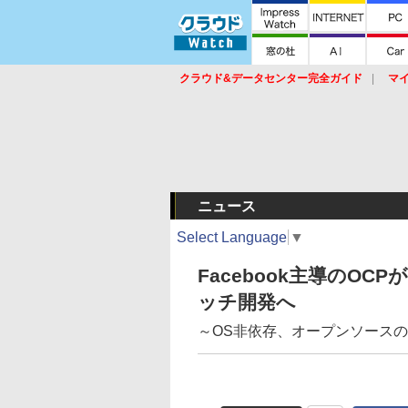
クラウド&データセンター完全ガイド
マ
サービス
セキュリティ
ネットワーク
スイッチ
ルータ
導入事例
イベ
ニュース
Select Language
▼
Facebook主導のO
ッチ開発へ
～OS非依存、オープンソースの