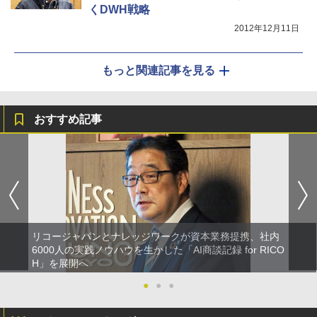
くDWH戦略
2012年12月11日
もっと関連記事を見る
おすすめ記事
リコージャパンとナレッジワークが資本業務提携、社内
6000人の実践ノウハウを生かした「AI商談記録 for RICO
H」を展開へ
●
●
●