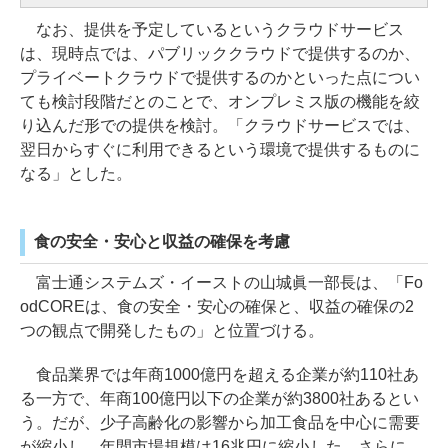
なお、提供を予定しているというクラウドサービス
は、現時点では、パブリッククラウドで提供するのか、
プライベートクラウドで提供するのかといった点につい
ても検討段階だとのことで、オンプレミス版の機能を絞
り込んだ形での提供を検討。「クラウドサービスでは、
翌日からすぐに利用できるという環境で提供するものに
なる」とした。
食の安全・安心と収益の確保を考慮
富士通システムズ・イーストの山城眞一部長は、「Fo
odCOREは、食の安全・安心の確保と、収益の確保の2
つの観点で開発したもの」と位置づける。
食品業界では年商1000億円を超える企業が約110社あ
る一方で、年商100億円以下の企業が約3800社あるとい
う。だが、少子高齢化の影響から加工食品を中心に需要
が縮小し、年間市場規模は16兆円に縮小した。さらに、