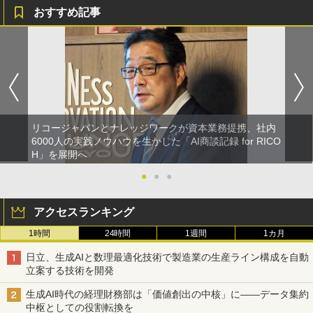
おすすめ記事
リコージャパンとナレッジワークが資本業務提携、社内
6000人の実践ノウハウを生かした「AI商談記録 for RICO
H」を展開へ
●
●
●
アクセスランキング
1時間
24時間
1週間
1カ月
日立、生成AIと数理最適化技術で製造業の生産ライン構成を自動
立案する技術を開発
生成AI時代の経理財務部は「価値創出の中核」に――データ集約
中枢としての役割転換を