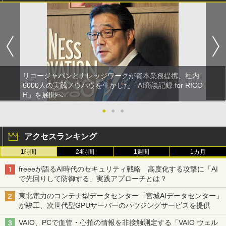
リコージャパンとナレッジワークが資本業務提携、社内
6000人の実践ノウハウを生かした「AI商談記録 for RICO
H」を展開へ
●
●
●
アクセスランキング
1時間
24時間
1週間
1カ月
freeeが語るAI時代のセキュリティ戦略 高度化する攻撃に「AI
で先回りして防御する」実践アプローチとは？
東北電力のコンテナ型データセンター「宮城AIデータセンター」
が竣工、次世代型GPUサーバーのハウジングサービスを提供
VAIO、PCで血管・心拍の情報を非接触測定する「VAIO ウェル